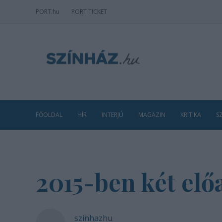
PORT
.hu
PORT TICKET
FŐOLDAL
HÍR
INTERJÚ
MAGAZIN
KRITIKA
S
2015-ben két előa
szinhazhu