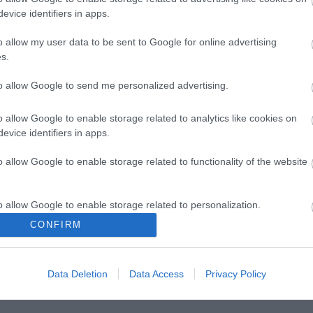
evice identifiers in apps.
o allow my user data to be sent to Google for online advertising
s.
to allow Google to send me personalized advertising.
o allow Google to enable storage related to analytics like cookies on
evice identifiers in apps.
o allow Google to enable storage related to functionality of the website
o allow Google to enable storage related to personalization.
CONFIRM
ág 50 –
Új bemutatóra készül a
o allow Google to enable storage related to security, including
találkozó és
Veszprémi Petőfi Színház
cation functionality and fraud prevention, and other user protection.
i előadás
Data Deletion
Data Access
Privacy Policy