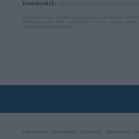
Kommentek:
A hozzászólások a
vonatkozó jogszabályok
értelmében felhaszná
felelősséget nem vállal, azokat nem ellenőrzi. Kifogás eseté
adatvédelmi tájékoztatóban
.
Impresszum
Médiaajánlat
Disclaimer
Adatkezelési Táj