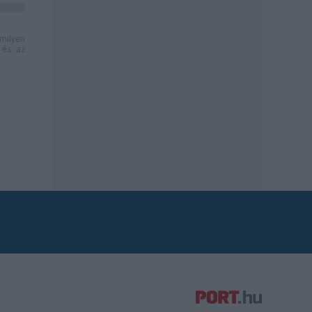
milyen
és az