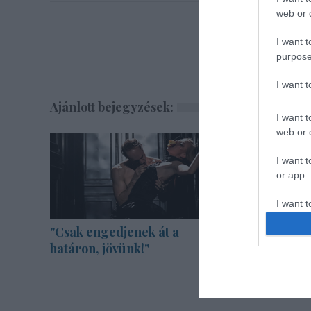
web or d
I want t
purpose
I want 
Ajánlott bejegyzések:
I want t
web or d
I want t
or app.
I want t
"Csak engedjenek át a
Bányavir
I want t
határon, jövünk!"
Közönség
authenti
jubileum