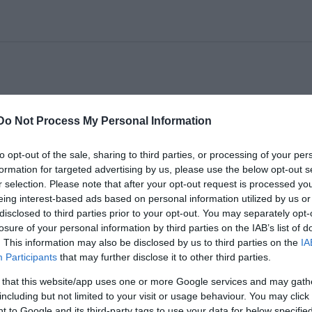
gszerepel a bajai Szentháromság téren: a
űsoron lesz.
Do Not Process My Personal Information
be a 2015 nyarára tervezett előadásokat.
Fercsák
to opt-out of the sale, sharing to third parties, or processing of your per
dája arra emlékezett vissza, hogy a főtéri előadás s
formation for targeted advertising by us, please use the below opt-out s
r selection. Please note that after your opt-out request is processed y
eing interest-based ads based on personal information utilized by us or
disclosed to third parties prior to your opt-out. You may separately opt-
zínvonalú kultúrára, s van lehetőség a Szentháromság t
losure of your personal information by third parties on the IAB’s list of
a.
. This information may also be disclosed by us to third parties on the
IA
Participants
that may further disclose it to other third parties.
 that this website/app uses one or more Google services and may gath
including but not limited to your visit or usage behaviour. You may click 
 to Google and its third-party tags to use your data for below specifi