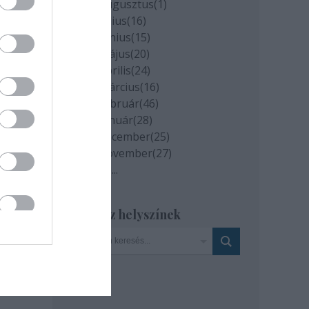
2020 augusztus
(
1
)
2020 július
(
16
)
2020 június
(
15
)
2020 május
(
20
)
2020 április
(
24
)
2020 március
(
16
)
2020 február
(
46
)
2020 január
(
28
)
2019 december
(
25
)
2019 november
(
27
)
Tovább
...
Szinház helyszínek