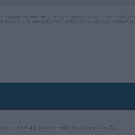
lói tartalomnak minősülnek, értük a
szolgáltatás technikai
üzemeltetője sem
n forduljon a blog szerkesztőjéhez. Részletek a
Felhasználási feltételekben
ékoztató (Port.hu)
Adatkezelési Tájékoztató (Inda-labs Zrt.)