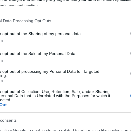
ogle consent section.
l Data Processing Opt Outs
o opt-out of the Sharing of my personal data.
In
űködő bajai színészpalántáknak és a kisegítő
o opt-out of the Sale of my Personal Data.
In
s munkát.
to opt-out of processing my Personal Data for Targeted
tte: mindig igyekeznek olyan darabbal előrukkolni, m
ing.
In
. Jövőre két művel érkeznek Bajára: a
Csárdáskirálynőv
o opt-out of Collection, Use, Retention, Sale, and/or Sharing
ersonal Data that Is Unrelated with the Purposes for which it
lected.
Forrás: jegy
Out
consents
o allow Google to enable storage related to advertising like cookies on