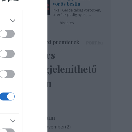
vörös bestia
Pikali Gerda talpig vörösben,
a férfiak pedig nyakig a
pácban - az Újszínházban!
hirdetés
Színházi premierek
Nincs
megjeleníthető
ely
elem
el
ar.hu
Archívum
2020 november
(
2
)