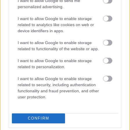
I want to allow Google to send me
Molnár Lajos Milán,
az Aba-Novák Kulturális
personalized advertising.
Központ igazgatója arról beszélt: akik megálmodták
és megépítették e komplexumot, úgy gondolták, egy
I want to allow Google to enable storage
modern város elképzelhetetlen korszerű közösségi
related to analytics like cookies on web or
terek és pezsgő kulturális élet nélkül. Az agora a
device identifiers in apps.
kreativitás otthona, inspirál és lehetőséget teremt,
"segít megismerni egymást és magunkat". Az
I want to allow Google to enable storage
intézmény irányítói és munkatársai ennek
related to functionality of the website or app.
szellemében igyekeznek majd a kultúra ezerszínű
I want to allow Google to enable storage
otthonává formálni az új közösségi teret - ígérte.
related to personalization.
I want to allow Google to enable storage
related to security, including authentication
functionality and fraud prevention, and other
user protection.
CONFIRM