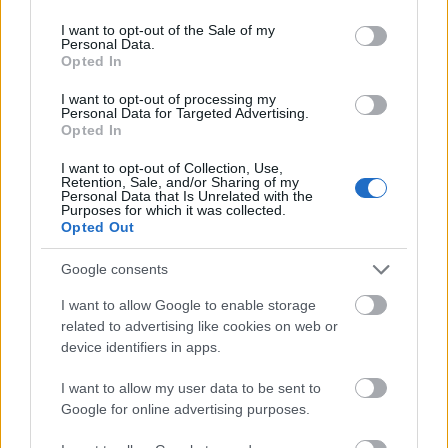
use your data for below specified purposes in below Google
találkozásának. Figyelmeztetett: nem csak a
consent section.
I want to opt-out of the Sale of my
szakemberek feladata lesz, hogy megtöltsék
Personal Data.
tartalommal az új létesítményt.
Opted In
I want to opt-out of processing my
Personal Data for Targeted Advertising.
Opted In
I want to opt-out of Collection, Use,
Retention, Sale, and/or Sharing of my
Personal Data that Is Unrelated with the
Purposes for which it was collected.
Opted Out
Google consents
I want to allow Google to enable storage
related to advertising like cookies on web or
device identifiers in apps.
I want to allow my user data to be sent to
Google for online advertising purposes.