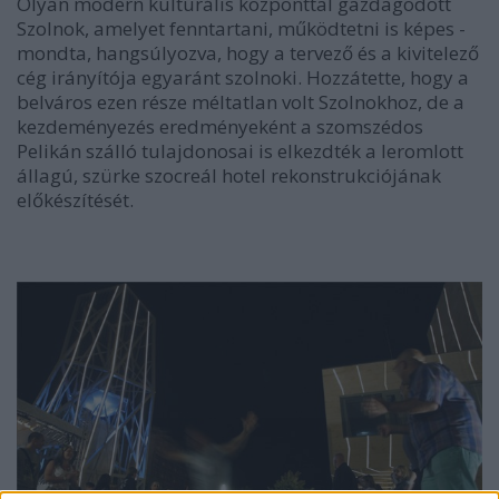
Olyan modern kulturális központtal gazdagodott
Szolnok, amelyet fenntartani, működtetni is képes -
mondta, hangsúlyozva, hogy a tervező és a kivitelező
cég irányítója egyaránt szolnoki. Hozzátette, hogy a
belváros ezen része méltatlan volt Szolnokhoz, de a
kezdeményezés eredményeként a szomszédos
Pelikán szálló tulajdonosai is elkezdték a leromlott
állagú, szürke szocreál hotel rekonstrukciójának
előkészítését.