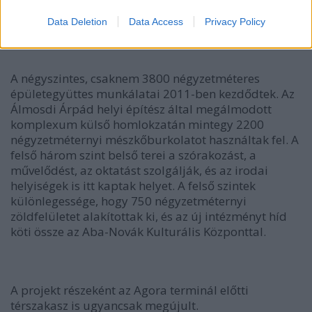
Data Deletion
Data Access
Privacy Policy
A négyszintes, csaknem 3800 négyzetméteres
épületegyüttes munkálatai 2011-ben kezdődtek. Az
Álmosdi Árpád helyi építész által megálmodott
komplexum külső homlokzatán mintegy 2200
négyzetméternyi mészkőburkolatot használtak fel. A
felső három szint belső terei a szórakozást, a
művelődést, az oktatást szolgálják, és az irodai
helyiségek is itt kaptak helyet. A felső szintek
különlegessége, hogy 750 négyzetméternyi
zöldfelületet alakítottak ki, és az új intézményt híd
köti össze az Aba-Novák Kulturális Központtal.
A projekt részeként az Agora terminál előtti
térszakasz is ugyancsak megújult.