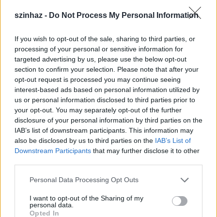
szinhaz -
Do Not Process My Personal Information
If you wish to opt-out of the sale, sharing to third parties, or
processing of your personal or sensitive information for
targeted advertising by us, please use the below opt-out
Szalay Ferenc kijelentette: a kultúra, a hagyományok
section to confirm your selection. Please note that after your
olyan alapot adnak, amelyre támaszkodhat a város.
opt-out request is processed you may continue seeing
A fejlesztés ellenzőire utalva azt mondta: "aki nem
interest-based ads based on personal information utilized by
akarja megnézni, ne nézze, aki nem akarja használni,
us or personal information disclosed to third parties prior to
ne használja, de ne vegye el azok kedvét, akik
your opt-out. You may separately opt-out of the further
örülnek annak, hogy szépül, gyarapodik a város, és
disclosure of your personal information by third parties on the
ne akarja elhitetni senkivel: a szolnoki ember
IAB’s list of downstream participants. This information may
kevesebbet ér, mint bárki más".
also be disclosed by us to third parties on the
IAB’s List of
Downstream Participants
that may further disclose it to other
third parties.
Please note that this website/app uses one or more Google
Balázs Péter,
a szolnoki Szigligeti Színház
Personal Data Processing Opt Outs
services and may gather and store information including but
igazgatója köszöntőjében kiemelte: fontos, hogy a
not limited to your visit or usage behaviour. You may click to
I want to opt-out of the Sharing of my
szolnoki Agora történelmi elődeihez hűen fóruma
personal data.
grant or deny consent to Google and its third-party tags to
legyen a nép hangjának, a kultúrák szabad
Opted In