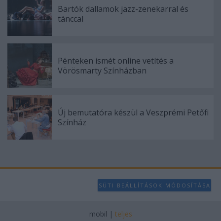
Bartók dallamok jazz-zenekarral és
tánccal
Pénteken ismét online vetítés a
Vörösmarty Színházban
Új bemutatóra készül a Veszprémi Petőfi
Színház
SÜTI BEÁLLÍTÁSOK MÓDOSÍTÁSA
mobil
|
teljes