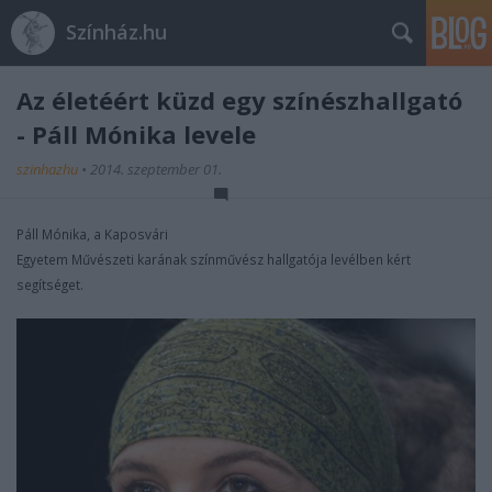
Színház.hu
Az életéért küzd egy színészhallgató
- Páll Mónika levele
szinhazhu
•
2014. szeptember 01.
Páll Mónika, a Kaposvári
Egyetem Művészeti karának színművész hallgatója levélben kért
segítséget.