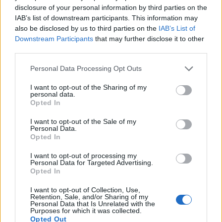
disclosure of your personal information by third parties on the
Ez az, ami segíthet. Ez a terápia kifejezetten az én
IAB’s list of downstream participants. This information may
állapotomra (erre az agydaganatra) van.
also be disclosed by us to third parties on the
IAB’s List of
Downstream Participants
that may further disclose it to other
third parties.
Tudjátok, ez oly fontos nekem!
Please note that this website/app uses one or more Google
Personal Data Processing Opt Outs
services and may gather and store information including but
not limited to your visit or usage behaviour. You may click to
I want to opt-out of the Sharing of my
Lelkileg-szellemileg-testileg gyógyulok. Nehéz út, de
personal data.
grant or deny consent to Google and its third-party tags to
Opted In
megnyerem a csatát!
use your data for below specified purposes in below Google
consent section.
I want to opt-out of the Sale of my
Personal Data.
Tele fáradtsággal, s örömmel.
Opted In
I want to opt-out of processing my
Personal Data for Targeted Advertising.
Opted In
Köszönöm az eddigi támogatásaitokat is, nagyon
sokat jelentett nekem. Miután a Nemzeti Színház
I want to opt-out of Collection, Use,
Retention, Sale, and/or Sharing of my
"Egy kéz elég" című gálaestjének vége lett-boldog
Personal Data that Is Unrelated with the
voltam-úgy igazán. Köszönöm.
Purposes for which it was collected.
Opted Out