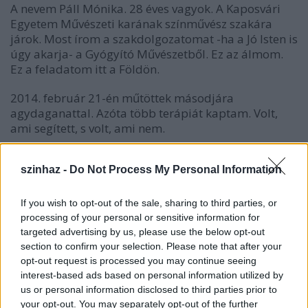
A nevem Páll Mónika. 28 éves vagyok. A Kaposvári
Egyetem Művészeti karának színművész szakára
járok. Most írom a szakdolgozatomat -ha a Jó Isten is
úgy akarja- a Gyógyító Művészetből. Ez az álmom.
Ez a feladatom itt a Földön.
2014. február 21-én műtöttek másodjára
agydaganattal. Azóta több terápiát kaptam. Volt,
ami segített, s volt, ami nem.
szinhaz -
Do Not Process My Personal Information
A daganat növekedett.
If you wish to opt-out of the sale, sharing to third parties, or
Jelen helyzetben egy út van, egy csodálatos terápia:
processing of your personal or sensitive information for
intravénásan beadott curcumin-terápia, illetve
targeted advertising by us, please use the below opt-out
iscucin-terápia, ezek egymást
section to confirm your selection. Please note that after your
megerősítve. Mindezeket minél hamarabb el kell
opt-out request is processed you may continue seeing
kezdenem. Ez most derült ki a vérvizsgálat
interest-based ads based on personal information utilized by
us or personal information disclosed to third parties prior to
eredményéből .
your opt-out. You may separately opt-out of the further