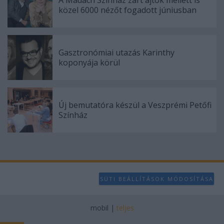
A Madách Színház zárt ajtók mellett is
közel 6000 nézőt fogadott júniusban
Gasztronómiai utazás Karinthy
koponyája körül
Új bemutatóra készül a Veszprémi Petőfi
Színház
SÜTI BEÁLLÍTÁSOK MÓDOSÍTÁSA
mobil
|
teljes