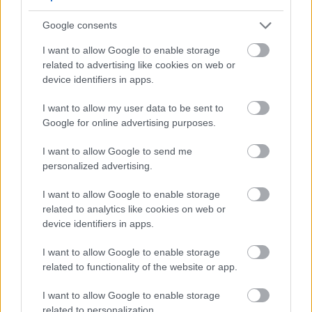
Google consents
Az Életem a Jó isten kezében van. Hiszem. Én
mindent megteszek.
I want to allow Google to enable storage
related to advertising like cookies on web or
device identifiers in apps.
A segítségeteket abban kérem, hogy minél
I want to allow my user data to be sent to
hamarabb, s gyorsabban összegyűljön a pénz a
Google for online advertising purposes.
terápiára. (Kétmillió forint). Nem kevés pénz, de
nekem ez most nagyon fontos, hogy meggyógyuljak.
I want to allow Google to send me
personalized advertising.
I want to allow Google to enable storage
Mindenki annyit ad, amennyit tud. Mindenért
related to analytics like cookies on web or
őszintén, tiszta szívből hálás vagyok.
device identifiers in apps.
Köszönöm Mindenkinek.
I want to allow Google to enable storage
related to functionality of the website or app.
Áldás Rátok. Fény. Békesség.
I want to allow Google to enable storage
related to personalization.