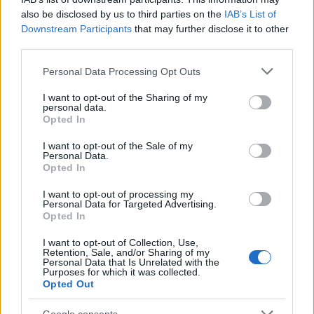
Gergelynek
adták át.
also be disclosed by us to third parties on the
IAB’s List of
Downstream Participants
that may further disclose it to other
third parties.
Please note that this website/app uses one or more Google
Az év zenekari művésze címet
Tóth
Personal Data Processing Opt Outs
services and may gather and store information including but
Gábor
kürtművész nyerte el.
not limited to your visit or usage behaviour. You may click to
I want to opt-out of the Sharing of my
personal data.
grant or deny consent to Google and its third-party tags to
Solymosi Tamás balettigazgató
Krupp
Opted In
use your data for below specified purposes in below Google
Anna
és
Tabbouch Ali Viktor
balettművésznek ítélte
consent section.
I want to opt-out of the Sale of my
Az év kartáncosa elismerést.
Personal Data.
Opted In
I want to opt-out of processing my
Personal Data for Targeted Advertising.
Opted In
I want to opt-out of Collection, Use,
Retention, Sale, and/or Sharing of my
Personal Data that Is Unrelated with the
Purposes for which it was collected.
Opted Out
Google consents