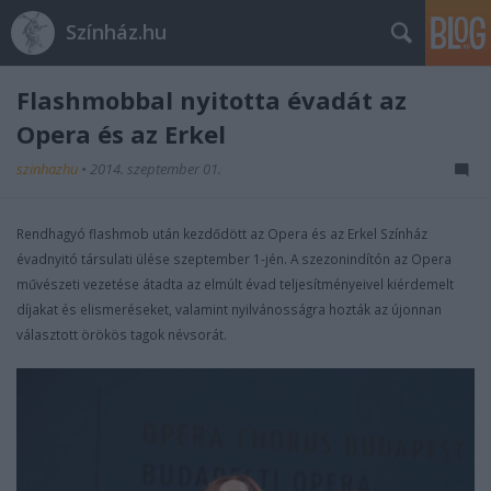
Színház.hu
Flashmobbal nyitotta évadát az
Opera és az Erkel
szinhazhu
•
2014. szeptember 01.
Rendhagyó flashmob után kezdődött az Opera és az Erkel Színház
évadnyitó társulati ülése szeptember 1-jén. A szezonindítón az Opera
művészeti vezetése átadta az elmúlt évad teljesítményeivel kiérdemelt
díjakat és elismeréseket, valamint nyilvánosságra hozták az újonnan
választott örökös tagok névsorát.