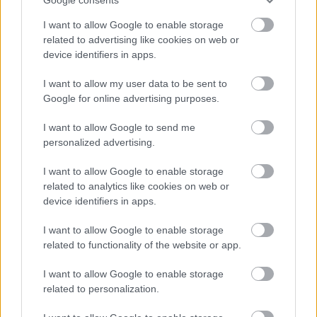
I want to allow Google to enable storage
related to advertising like cookies on web or
device identifiers in apps.
I want to allow my user data to be sent to
Google for online advertising purposes.
I want to allow Google to send me
A színház dolgozói között kiadható Az előadásokért-
personalized advertising.
emlékérmet
Lengyelné Bari
Piroska
gondnokhelyettes és
Szomolányi
I want to allow Google to enable storage
Andrásné
, a jelmezműhely vezetője vette át, a
related to analytics like cookies on web or
műszaki állományban tevékenykedők munkáját
device identifiers in apps.
elismerő Vasfüggöny-díjat
Lénárd
Tibor
fényszabályozó kezelő és
Gál
I want to allow Google to enable storage
Zoltán
színpadtechnikai mérnök vehette át. A Vágó
related to functionality of the website or app.
Nelly emlékérem idei kitüntetettje
Vereckei
Rita
díszlet- és jelmeztervező lett.
I want to allow Google to enable storage
related to personalization.