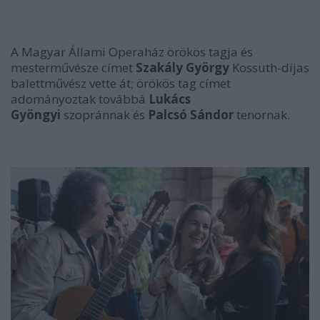
A Magyar Állami Operaház örökös tagja és
mesterművésze címet
Szakály György
Kossuth-díjas
balettművész vette át; örökös tag címet
adományoztak továbbá
Lukács
Gyöngyi
szopránnak és
Palcsó Sándor
tenornak.