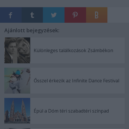
Ajánlott bejegyzések:
Különleges találkozások Zsámbékon
Ősszel érkezik az Infinite Dance Festival
Épül a Dóm téri szabadtéri színpad