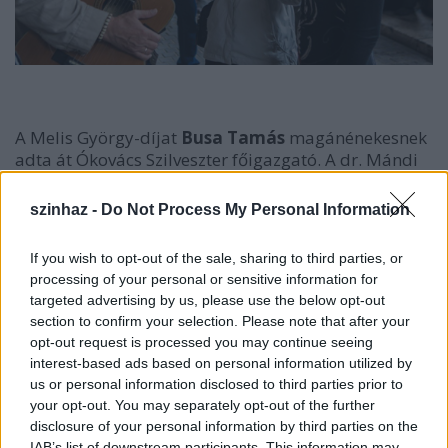
A Melis György-díjat
Busa Tamás
magánénekesnek
adta át Ókovács Szilveszter főigazgató. A dr. Mándi
Andor és felesége által alapított díjat
Szemere
Zita
magánénekesnek ítélték. A fiatal szoprán a
szinhaz -
Do Not Process My Personal Information
hatvan év után újraindult Gördülő Opera
társulatában segítette azt a missziós munkát, hogy
If you wish to opt-out of the sale, sharing to third parties, or
az opera műfaja eljusson a vidéki kőszínházak
processing of your personal or sensitive information for
közönségéhez is. A szintén fiatal, pályakezdő
targeted advertising by us, please use the below opt-out
művészek számára létrehozott Juventus-díjat,
section to confirm your selection. Please note that after your
amelyet dr. Ádám Tibor és felesége
opt-out request is processed you may continue seeing
alapított,
Horváth István
magánénekes
interest-based ads based on personal information utilized by
és
Ludmány Dénes
brácsaművész vehette át. A
us or personal information disclosed to third parties prior to
Ráday Sári Alapítvány díját idén
Kovács
your opt-out. You may separately opt-out of the further
Beáta
énekkari művésznek, Az év énekkari művésze
disclosure of your personal information by third parties on the
kitüntetést
Bazsinka Zsuzsannának
és Ujvári
IAB’s list of downstream participants. This information may