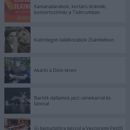
Kamaradarabok, kortárs drámák,
koncertszínház a Teátrumban
Különleges találkozások Zsámbékon
Akárki a Dóm téren
Bartók dallamok jazz-zenekarral és
tánccal
Új bemutatóra készül a Veszprémi Petőfi