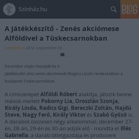
Színház.hu
A Játékkészítő - Zenés akciómese
Alföldivel a Tüskecsarnokban
szinhazhu
•
2014. szeptember 03.
December végén mutatják be A
Játékkészítő című zenés akciómesét Magács László rendezésében a
budapesti Tüskecsarnokban.
A címszerepet
Alföldi Róbert
alakítja, játszik benne
mások mellett
Pokorny Lia, Oroszlán Szonja,
Király Linda, Radics Gigi, Bereczki Zoltán, Hajdú
Steve, Nagy Feró, Király Viktor
és
Szabó Győző
is.
A darabot összesen négy alkalommal, december 27-
én, 28-án, 29-én és 30-án adják elő - mondta el
Illés
Gabriella
, a darab ötletgazdája és producere