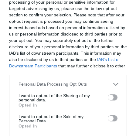
processing of your personal or sensitive information for
A darab írója
Divinyi Réka
forgatókönyvíró,
targeted advertising by us, please use the below opt-out
dramaturg, a zenét
Rakonczai Viktor
, a dalok
section to confirm your selection. Please note that after your
opt-out request is processed you may continue seeing
szövegét
Orbán Tamás
írta. Az előadásokon a
interest-based ads based on personal information utilized by
Magyar Virtuózok Kamarazenekar 40 tagú együttese
us or personal information disclosed to third parties prior to
zenél.
your opt-out. You may separately opt-out of the further
disclosure of your personal information by third parties on the
IAB’s list of downstream participants. This information may
A gyerekeknek és felnőtteknek egyaránt szórakozást
also be disclosed by us to third parties on the
IAB’s List of
nyújtó interaktív színházi előadás története szerint a
Downstream Participants
that may further disclose it to other
klasszikus mesehősök - köztük Hüvelyk Matyi,
third parties.
Piroska, Jancsi és Juliska - felkeresik a Játékkészítőt,
hogy segítsen nekik visszaszerezni elvesztett
Please note that this website/app uses one or more Google
Personal Data Processing Opt Outs
népszerűségüket, hiszen a mai gyerekek már nem is
services and may gather and store information including but
ismerik őket.
not limited to your visit or usage behaviour. You may click to
I want to opt-out of the Sharing of my
personal data.
grant or deny consent to Google and its third-party tags to
Opted In
use your data for below specified purposes in below Google
consent section.
I want to opt-out of the Sale of my
Personal Data.
Opted In