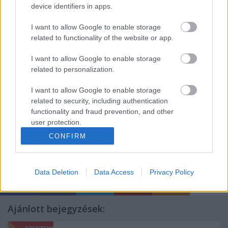
senki nem láthatta.
device identifiers in apps.
I want to allow Google to enable storage
Illés Gabriella
hozzáfűzte: reményeik a produkció az
related to functionality of the website or app.
ország határain túlra és a világ más pontjaira is eljut
I want to allow Google to enable storage
majd.
related to personalization.
I want to allow Google to enable storage
related to security, including authentication
Forrás: MTI
functionality and fraud prevention, and other
user protection.
CONFIRM
Data Deletion
Data Access
Privacy Policy
Ajánlott bejegyzések: