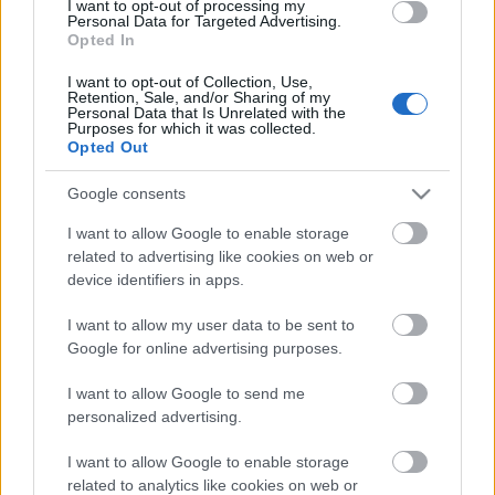
I want to opt-out of processing my
Personal Data for Targeted Advertising.
Opted In
I want to opt-out of Collection, Use,
Retention, Sale, and/or Sharing of my
Personal Data that Is Unrelated with the
Purposes for which it was collected.
Opted Out
Google consents
I want to allow Google to enable storage
related to advertising like cookies on web or
device identifiers in apps.
I want to allow my user data to be sent to
Google for online advertising purposes.
I want to allow Google to send me
A TulipánTündér Produkció célja egy olyan 21.
personalized advertising.
századi "műmese" életre hívása, amelyben a magyar
és nemzetközi mesetörténet figurái, elemei és
I want to allow Google to enable storage
motívumai úgy jelennek meg, ahogyan azokat még
related to analytics like cookies on web or