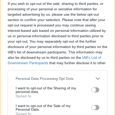
szakmai szervezet tagsága többfordulós szavazás
If you wish to opt-out of the sale, sharing to third parties, or
útján dönt arról, ki kapja az elismerést. Az
processing of your personal or sensitive information for
életműdíjat először 2011-ben adták át a kritikusok
targeted advertising by us, please use the below opt-out
Törőcsik Marinak
. 2012-ben
Senkálszky Endre
section to confirm your selection. Please note that after your
kolozsvári színművész, 2013-ban
Zsámbéki Gábor
opt-out request is processed you may continue seeing
interest-based ads based on personal information utilized by
rendező kapta az elismerést.
us or personal information disclosed to third parties prior to
your opt-out. You may separately opt-out of the further
disclosure of your personal information by third parties on the
IAB’s list of downstream participants. This information may
A negyedik díjazott
Fodor Tamás
rendező, színész, a
also be disclosed by us to third parties on the
IAB’s List of
Stúdió K alapítója.
Downstream Participants
that may further disclose it to other
third parties.
Please note that this website/app uses one or more Google
Personal Data Processing Opt Outs
„A fiatalok főleg színészként ismerhetik. Legutóbb
services and may gather and store information including but
őszülő szakállas nőként pompázott I. Erzsébet, a
not limited to your visit or usage behaviour. You may click to
I want to opt-out of the Sharing of my
sértett szűz királynő szerepében egy független
personal data.
grant or deny consent to Google and its third-party tags to
Opted In
előadásban. Igazi bohóc, a keményebb fajtából, aki
use your data for below specified purposes in below Google
bántóan tud lovai közé csördíteni. Másik szerepe,
consent section.
I want to opt-out of the Sale of my
amiben most is látható, mint talpnyaló udvaronc
Personal Data.
Mozart körül egy magánszínházban. De sokáig
Opted In