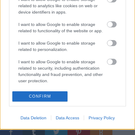
között a József Attila Színház, 1969-72 között az
related to analytics like cookies on web or
Irodalmi Színpad művésze. 1971-ben vezetésével
device identifiers in apps.
alakult meg az Orfeo Stúdió, amely 1974-től Stúdió
K néven működött. Volt a Pannónia Filmstúdió
I want to allow Google to enable storage
szinkronrendezője, tanított a Zeneművészeti
related to functionality of the website or app.
Egyetemen. 1986-tól a Szolnoki Szigligeti Színház
tagja, 1987-90 között főrendezője. 1988-ban Jászai
I want to allow Google to enable storage
Mari-díjat kapott.
related to personalization.
I want to allow Google to enable storage
related to security, including authentication
A közönség számára is nyilvános díjátadó
functionality and fraud prevention, and other
ünnepségre a Trafó jegypénztárában, valamint a
user protection.
http://www.trafo.hu
oldalon lehet jegyet váltani.
CONFIRM
Data Deletion
Data Access
Privacy Policy