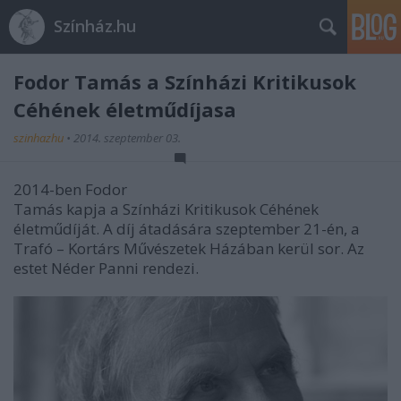
Színház.hu
Fodor Tamás a Színházi Kritikusok
Céhének életműdíjasa
szinhazhu
•
2014. szeptember 03.
2014-ben Fodor
Tamás kapja a Színházi Kritikusok Céhének
életműdíját. A díj átadására szeptember 21-én, a
Trafó – Kortárs Művészetek Házában kerül sor. Az
estet Néder Panni rendezi.