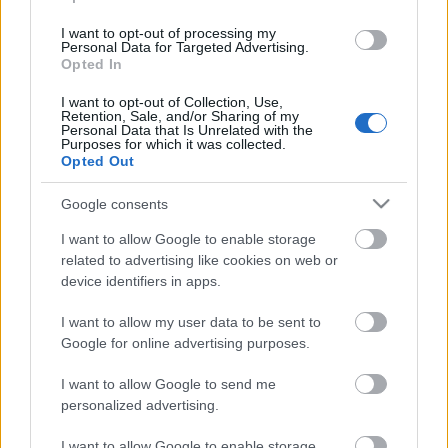
találkozhattunk vele a színházterem ajtajában,
I want to opt-out of processing my
amikor mint igazgató éppen jegyet szedett. Abban a
Personal Data for Targeted Advertising.
színházban, a Stúdió K-ban, amit alapított és
Opted In
vezetett is bő négy évtizedig. Nemrég átadta
I want to opt-out of Collection, Use,
színháza piciny kormányát. Valahogy mindig a
Retention, Sale, and/or Sharing of my
periférián, az erőtől, hatalomtól mentes széleken
Personal Data that Is Unrelated with the
Purposes for which it was collected.
alkotott, ma is ott kell keresni” – írja róla
Opted Out
laudációjában
Tompa Andrea
kritikus, a Céh
elnöke.
Google consents
I want to allow Google to enable storage
related to advertising like cookies on web or
Fodor Tamás életrajza:
device identifiers in apps.
I want to allow my user data to be sent to
Google for online advertising purposes.
Az Eötvös Loránd Tudományegyetem
Bölcsészettudományi Karán végzett magyar-
I want to allow Google to send me
pedagógia szakon. Az 1960-ban alakult Universitas
personalized advertising.
együttes alapító tagja, színésze, rendezője. 1965-67
I want to allow Google to enable storage