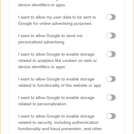
drámákkal –
Vincze János
rendezésében.
device identifiers in apps.
I want to allow my user data to be sent to
Google for online advertising purposes.
Az elmúlt évadok legsikeresebb előadásai továbbra
is műsoron maradnak. A tervek között szerepel a
I want to allow Google to send me
Spiró-trilógia –
Kvartett, Prah, Príma környék
–
personalized advertising.
felújítása is, melynek darabjait egymást követő
napokon játszanák, s köré szerveznének egy szellemi
I want to allow Google to enable storage
diskurzust – hasonlóan az elmúlt évadban
related to analytics like cookies on web or
megrendezett
Bányavidék
-trilógiát követő
device identifiers in apps.
szimpóziumhoz.
I want to allow Google to enable storage
related to functionality of the website or app.
Ugyancsak láthatóak lesznek az elmúlt évadokból
népszerű zenés, interaktív mesék is a gyermekek
I want to allow Google to enable storage
related to personalization.
örömére. A legifjabbaknak is a legjobb jár, épp ezért
a nekik szánt új bemutatók közt találjuk
Écsi
I want to allow Google to enable storage
Gyöngyi
szlovákiai mesemondó
Szőlőszem Kálmán
related to security, including authentication
című produkcióját, amely az idei Kaposvári
functionality and fraud prevention, and other
Gyermekszínházi Biennálén a legjobb határon túli