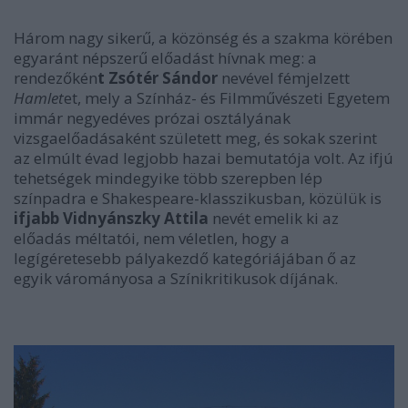
Három nagy sikerű, a közönség és a szakma körében
egyaránt népszerű előadást hívnak meg: a
rendezőkén
t Zsótér Sándor
nevével fémjelzett
Hamlet
et, mely a Színház- és Filmművészeti Egyetem
immár negyedéves prózai osztályának
vizsgaelőadásaként született meg, és sokak szerint
az elmúlt évad legjobb hazai bemutatója volt. Az ifjú
tehetségek mindegyike több szerepben lép
színpadra e Shakespeare-klasszikusban, közülük is
ifjabb Vidnyánszky Attila
nevét emelik ki az
előadás méltatói, nem véletlen, hogy a
legígéretesebb pályakezdő kategóriájában ő az
egyik várományosa a Színikritikusok díjának.