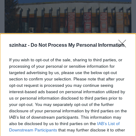
szinhaz -
Do Not Process My Personal Information
If you wish to opt-out of the sale, sharing to third parties, or
processing of your personal or sensitive information for
targeted advertising by us, please use the below opt-out
section to confirm your selection. Please note that after your
Fotó: ilovepecs.hu
opt-out request is processed you may continue seeing
interest-based ads based on personal information utilized by
us or personal information disclosed to third parties prior to
your opt-out. You may separately opt-out of the further
Rangos elismeréseknek nincs híján Pintér Béla és
disclosure of your personal information by third parties on the
Társulatának több mint tíz éve műsoron lévő,
IAB’s list of downstream participants. This information may
emblematikus előadása, a
Parasztopera
sem, amit
also be disclosed by us to third parties on the
IAB’s List of
ugyancsak láthatnak az érdeklődők
Pintér Béla
Downstream Participants
that may further disclose it to other
rendezésében.