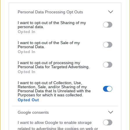
third parties.
Please note that this website/app uses one or more Google
Personal Data Processing Opt Outs
services and may gather and store information including but
not limited to your visit or usage behaviour. You may click to
I want to opt-out of the Sharing of my
A harmadik fővárosi vendégelőadás a Nemzeti
personal data.
grant or deny consent to Google and its third-party tags to
Színházból érkezik,
Vidnyánszky Attila
Opted In
use your data for below specified purposes in below Google
rendezésében kerül színre a
Ballada a két sebzett
consent section.
hattyúról
, melyben
Földes László Hobo
mellett a
I want to opt-out of the Sale of my
Personal Data.
kiváló színésznő,
Szűcs Nelli
alakítása a garancia
Opted In
arra, hogy emlékezetes estének nézünk elébe,
amikor megelevenítik az orosz énekes-költő-színész,
I want to opt-out of processing my
Personal Data for Targeted Advertising.
Vlagyimir Viszockij
és a francia színésznő,
Marina
Opted In
Vlady
viharos szerelmének történetét.
I want to opt-out of Collection, Use,
Retention, Sale, and/or Sharing of my
Personal Data that Is Unrelated with the
Purposes for which it was collected.
A Pécsi Harmadik Színház felnőtt közönsége
Opted Out
számára két új, saját bemutatóval készül, méghozzá
egy ír drámaíró (Martin McDonagh) és egy ír
Google consents
drámaíró hölgy (Marie Jones) darabjaival, a
„Kövek a
I want to allow Google to enable storage
zsebben
”, illetve a
„Piszkavas (Leenone szépe)”
című
related to advertising like cookies on web or