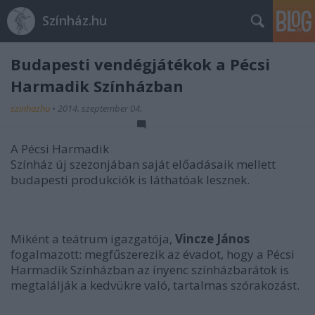
Színház.hu
Budapesti vendégjátékok a Pécsi
Harmadik Színházban
szinhazhu
•
2014. szeptember 04.
A Pécsi Harmadik
Színház új szezonjában saját előadásaik mellett
budapesti produkciók is láthatóak lesznek.
Miként a teátrum igazgatója,
Vincze János
fogalmazott: megfűszerezik az évadot, hogy a Pécsi
Harmadik Színházban az ínyenc színházbarátok is
megtalálják a kedvükre való, tartalmas szórakozást.