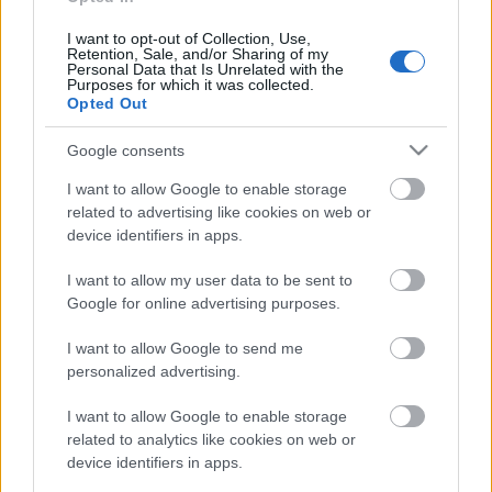
szeretnék biztosítani a helyüket a nézőtéren.
I want to opt-out of Collection, Use,
Retention, Sale, and/or Sharing of my
Personal Data that Is Unrelated with the
Purposes for which it was collected.
A vetélkedőre délután három órakor lehet
Opted Out
jelentkezni a színház előcsarnokában, amikor is
megkezdődik a
Csalókavilág
című produkció.
Google consents
I want to allow Google to enable storage
related to advertising like cookies on web or
device identifiers in apps.
A veszprémi színház nyári színházi táborának
záróelőadását
Máté P. Gábor
színművész Weöres
I want to allow my user data to be sent to
Sándor
Csalóka Péter
című bábjátéka alapján
Google for online advertising purposes.
állította össze. Így született meg a Csalókavilág című
produkció
Romhányi József
verseivel, zenei
I want to allow Google to send me
részekkel kiegészülve.
personalized advertising.
I want to allow Google to enable storage
related to analytics like cookies on web or
A darabot
Szeles József
, a tábor ötletgazdája és
device identifiers in apps.
Tóth Loon
művész-tanár állította színpadra