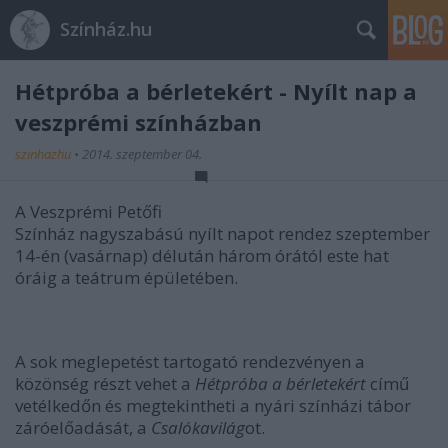
Színház.hu
Hétpróba a bérletekért - Nyílt nap a
veszprémi színházban
szinhazhu
•
2014. szeptember 04.
A Veszprémi Petőfi
Színház nagyszabású nyílt napot rendez szeptember
14-én (vasárnap) délután három órától este hat
óráig a teátrum épületében.
A sok meglepetést tartogató rendezvényen a
közönség részt vehet a
Hétpróba a bérletekért
című
vetélkedőn és megtekintheti a nyári színházi tábor
záróelőadását, a
Csalókavilág
ot.