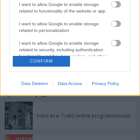
harminc gyermek részvételével.
I want to allow Google to enable storage
related to functionality of the website or app.
I want to allow Google to enable storage
Forrás: Veszprémi Petőfi Színház
related to personalization.
I want to allow Google to enable storage
related to security, including authentication
functionality and fraud prevention, and other
CONFIRM
user protection.
Data Deletion
Data Access
Privacy Policy
Ajánlott bejegyzések:
Indul az e-Trafó online programsorozat