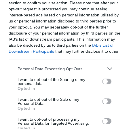
section to confirm your selection. Please note that after your
opt-out request is processed you may continue seeing
interest-based ads based on personal information utilized by
us or personal information disclosed to third parties prior to
your opt-out. You may separately opt-out of the further
disclosure of your personal information by third parties on the
IAB’s list of downstream participants. This information may
also be disclosed by us to third parties on the
IAB’s List of
Fotó: vehir.hu
Downstream Participants
that may further disclose it to other
third parties.
Please note that this website/app uses one or more Google
Personal Data Processing Opt Outs
Többek között betekintést nyerhetnek a díszletállítás
services and may gather and store information including but
not limited to your visit or usage behaviour. You may click to
I want to opt-out of the Sharing of my
fortélyaiba, kipróbálhatják mennyire képesek a
personal data.
grant or deny consent to Google and its third-party tags to
színházi gyorsöltözésre, meg kell oldaniuk
Opted In
use your data for below specified purposes in below Google
világítással és kellékezéssel kapcsolatos feladatokat,
consent section.
és a színészek irányítása mellett táncos, énekes
I want to opt-out of the Sale of my
Personal Data.
és verses feladványok várják őket. A legjobb
Opted In
hétpróbázók megnyerhetik az egész évadra szóló
színházi bérletüket, és azokat is nagyon
I want to opt-out of processing my
Personal Data for Targeted Advertising.
kedvezményes bérletárak várják, akik ezen a napon
Opted In