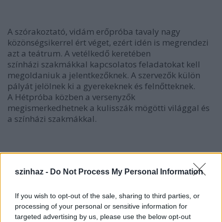
A szórakoztató, vidám erőpróba tavaly nagy
közönségsikerrel ért véget, ezért idén is megrendezi
azt a teátrum. A vetélkedő keretében
színházi szakmákkal kapcsolatos feladatokat kell
megoldaniuk a jelentkezőknek. A szervezők külön
pályát jelölnek ki a gyerekeknek és felnőtteknek.
A Hétpróba közben a versenyzők
megismerkedhetnek a kulisszák mögötti világgal és
a színházi szakmákkal.
szinhaz -
Do Not Process My Personal Information
If you wish to opt-out of the sale, sharing to third parties, or
processing of your personal or sensitive information for
targeted advertising by us, please use the below opt-out