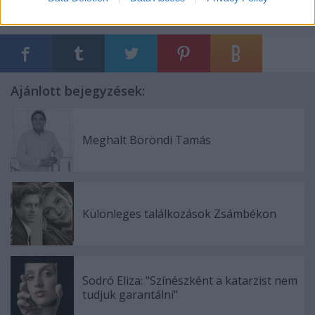
Ajánlott bejegyzések:
Meghalt Böröndi Tamás
Különleges találkozások Zsámbékon
Sodró Eliza: "Színészként a katarzist nem
tudjuk garantálni"