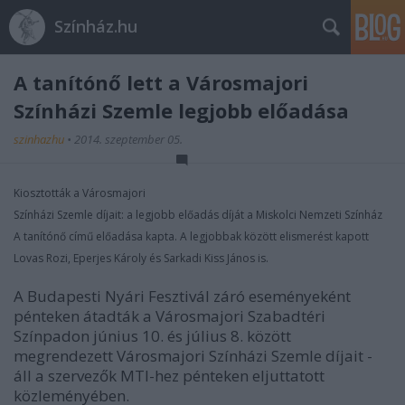
Színház.hu
A tanítónő lett a Városmajori
Színházi Szemle legjobb előadása
szinhazhu
•
2014. szeptember 05.
Kiosztották a Városmajori
Színházi Szemle díjait: a legjobb előadás díját a Miskolci Nemzeti Színház
A tanítónő című előadása kapta. A legjobbak között elismerést kapott
Lovas Rozi, Eperjes Károly és Sarkadi Kiss János is.
A Budapesti Nyári Fesztivál záró eseményeként
pénteken átadták a Városmajori Szabadtéri
Színpadon június 10. és július 8. között
megrendezett Városmajori Színházi Szemle díjait -
áll a szervezők MTI-hez pénteken eljuttatott
közleményében.