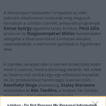
A Városmajori Szabadtéri Színpadon az idén
második alkalommal rendezték meg megújult
formában a színházi szemlét, amelynek programját
Karsai György
egyetemi tanár, kritikus,
Pécsi Júlia
producer és
Nagyszentpéteri Miklós
balettművész
válogatta a fővároson kívüli színházak aktuális
repertoárjából, a teátrumok ajánlását is figyelembe
véve.
A szemlén, amelyet idén is kiemelt érdeklődés kísért
mind a szakma, mind a közönség részéről, hét vidéki
és határon túli színház egy-egy előadását mutatták
be. Az produkciókat három tagú szakmai zsűri -
Keszthelyi Kinga
dramaturg,
Szalay Marianna
színművész és
Bán Teodóra
, a Szabad Tér Színház
igazgatója - hat kategóriában díjazta.
szinhaz -
Do Not Process My Personal Information