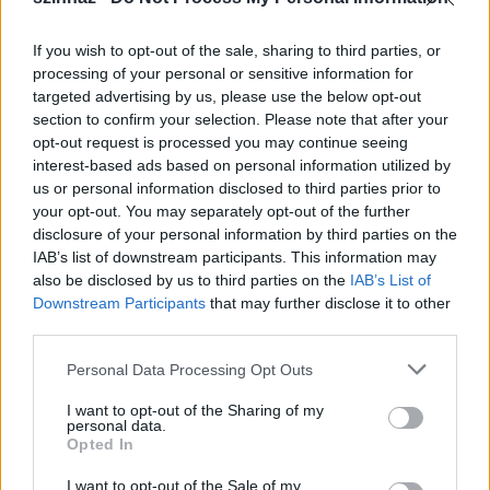
If you wish to opt-out of the sale, sharing to third parties, or
processing of your personal or sensitive information for
targeted advertising by us, please use the below opt-out
section to confirm your selection. Please note that after your
opt-out request is processed you may continue seeing
interest-based ads based on personal information utilized by
us or personal information disclosed to third parties prior to
your opt-out. You may separately opt-out of the further
disclosure of your personal information by third parties on the
IAB’s list of downstream participants. This information may
also be disclosed by us to third parties on the
IAB’s List of
Downstream Participants
that may further disclose it to other
third parties.
Please note that this website/app uses one or more Google
A tanítónő
(fotó: mnsz.eu)
Personal Data Processing Opt Outs
services and may gather and store information including but
not limited to your visit or usage behaviour. You may click to
I want to opt-out of the Sharing of my
personal data.
grant or deny consent to Google and its third-party tags to
A legjobb előadás díját a Miskolci Nemzeti Színház
A
Opted In
use your data for below specified purposes in below Google
tanítónő
című előadása,
Rusznyák Gábor
rendezése
consent section.
I want to opt-out of the Sale of my
kapta, a darab főszereplője,
Lovas Rozi
alakításáért