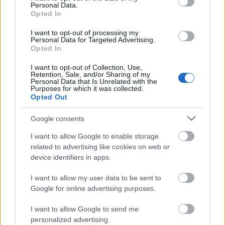
Personal Data.
pedig elnyerte a legjobb női főszereplőnek járó díjat.
Opted In
I want to opt-out of processing my
Personal Data for Targeted Advertising.
A legjobb férfi főszereplőnek
Eperjes Károlyt
Opted In
választották a Veszprémi Petőfi Színház
Adáshiba
előadásában nyújtott alakításáért. A legjobb
I want to opt-out of Collection, Use,
Retention, Sale, and/or Sharing of my
mellékszereplő
Sarkadi Kiss János
, a kaposvári
Personal Data that Is Unrelated with the
Csiky Gergely Színház
Hippolyt, a lakáj
című
Purposes for which it was collected.
előadásában megformált szerepéért.
Opted Out
Google consents
A legjobb rendezés díját
Kokan Mladenovics
kapta
I want to allow Google to enable storage
az Újvidéki Színház
Opera Ultima
című előadásának
related to advertising like cookies on web or
koncepciójáért és formabontó színházi nyelvezetéért.
device identifiers in apps.
I want to allow my user data to be sent to
A különdíjat a zsűri
Czukor Balázsnak
és
Khaled-
Google for online advertising purposes.
Abdo Szaidának
ítélte oda a
Mágnás Miska
nagyoperett átírásáért. A darabot a szombathelyi
I want to allow Google to send me
Weöres Sándor Színház mutatta be a szemlén.
personalized advertising.