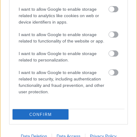
I want to allow Google to enable storage
A nézők az idén is szavazhattak a színház honlapján
related to analytics like cookies on web or
a legjobb előadásra. 426 szavazat érkezett, a nyertes
device identifiers in apps.
pedig a temesvári Csiky Gergely Állami Magyar
Színház
Parasztopera
című,
Szikszai Rémusz
I want to allow Google to enable storage
related to functionality of the website or app.
rendezte előadása lett 109 vokssal.
I want to allow Google to enable storage
related to personalization.
A közönségzsűri díját a Pécsi Nemzeti Színház és
Horgas Ádám rendező kapta a 39 lépcsőfok című
I want to allow Google to enable storage
előadásért.
related to security, including authentication
functionality and fraud prevention, and other
user protection.
Forrás: MTI
CONFIRM
Data Deletion
Data Access
Privacy Policy