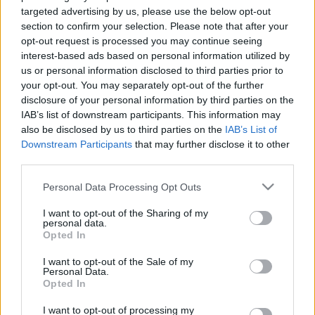
targeted advertising by us, please use the below opt-out
section to confirm your selection. Please note that after your
opt-out request is processed you may continue seeing
Fotó: vorosmartyszinhaz.hu
interest-based ads based on personal information utilized by
us or personal information disclosed to third parties prior to
your opt-out. You may separately opt-out of the further
Az évadnyitón adta át
Cser-Palkovics András
disclosure of your personal information by third parties on the
polgármester az önkormányzat által alapított Pro
IAB’s list of downstream participants. This information may
Theatro Civitatis Albae Regalis díjat
Kozáry
also be disclosed by us to third parties on the
IAB’s List of
Ferencnek
, aki 1999-ben szerződött a Vörösmarty
Downstream Participants
that may further disclose it to other
Színházhoz. A városvezető szerint olyan ember kapta
third parties.
az elismerést, aki megszemélyesíti mindazt, amit
Please note that this website/app uses one or more Google
elvárnak a színháztól és annak színészeitől.
Personal Data Processing Opt Outs
services and may gather and store information including but
not limited to your visit or usage behaviour. You may click to
I want to opt-out of the Sharing of my
personal data.
grant or deny consent to Google and its third-party tags to
A polgármester az önálló társulat 20. évadának
Opted In
use your data for below specified purposes in below Google
apropóján az önkormányzat polgári elismerő érmét
consent section.
adta át
Závodszky Noéminek
, aki egyedüli
I want to opt-out of the Sale of my
Personal Data.
színészként a kezdetek óta tagja a társulatnak.
Opted In
I want to opt-out of processing my