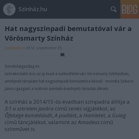
Színház.hu
Hat nagyszínpadi bemutatóval vár a
Vörösmarty Színház
szinhazhu
•
2014. szeptember 05.
Gondolatgazdag és
szórakoztató lesz az új évad a székesfehérvári Vörösmarty Színházban,
amelynek társulata hat nagyszínpadi bemutatóra készül - mondta Szikora
János igazgató a teátrum pénteki évadnyitó társulati ülésén.
A színház a 2014/15-ös évadban színpadra állítja a
3:1 a szerelem javára
című zenés vígjátékot, az
Őfelsége komédiásá
t,
A padlás
t, a
Hamlet
et, a
Gulag
című táncjátékot, valamint az
Amadeus
című
színművet is.