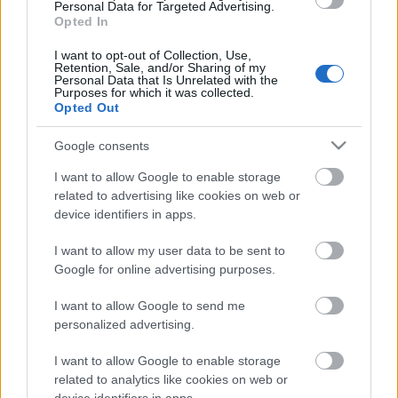
Personal Data for Targeted Advertising.
A rendezvényen kiosztott sajtóanyag szerint
Opted In
betegségéből felépülve újra rendez és játszik
Cserhalmi György
. Reginald Rose bűnügyi játékát, a
I want to opt-out of Collection, Use,
Tizenkét dühös ember
t állítja színpadra és az
Őfelsége
Retention, Sale, and/or Sharing of my
Personal Data that Is Unrelated with the
komédiása
című előadásban XIV. Lajos szerepét
Purposes for which it was collected.
alakítja majd.
Opted Out
Google consents
A társulattól
Szalay Marianna
távozott, érkezett
I want to allow Google to enable storage
Ostorházi Bernadett
, aki az elmúlt évadban
related to advertising like cookies on web or
gyakorlati évét töltötte a teátrumban és több
device identifiers in apps.
darabban is szerepelt.
I want to allow my user data to be sent to
Google for online advertising purposes.
A 2014/2015-ös évadban a Vörösmarty Színház hat
kisszínpadi bemutatót is tart: a Kozák András
I want to allow Google to send me
Stúdióban
A félkegyelmű
és a
Tizenkét dühös ember
,
personalized advertising.
míg a Pelikán Kamaraszínházban az
Edith és Marlene
,
a
Momo
,
A három kismalac
, valamint a
Versengő
I want to allow Google to enable storage
Zenebónia
kerül színpadra.
related to analytics like cookies on web or