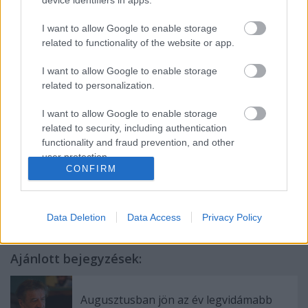
device identifiers in apps.
Az évad első nagyszínpadi premierjét október 4-én
I want to allow Google to enable storage
tartják. A 3:1 a szerelem javára című zenés vígjátékot
related to functionality of the website or app.
Bagó Bertalan
állítja színpadra.
I want to allow Google to enable storage
related to personalization.
I want to allow Google to enable storage
Forrás: MTI
related to security, including authentication
functionality and fraud prevention, and other
user protection.
CONFIRM
Data Deletion
Data Access
Privacy Policy
Ajánlott bejegyzések:
Augusztusban jön az év legvidámabb