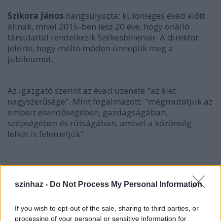
Szikora János
hangsúlyozta: különleges évad előtt
állnak, mivel 2015-ben lesz 20 éve, hogy önálló
társulattal rendelkezik Székesfehérvár. A direktor
jelezte, hogy méltó módon ünneplik meg a
jubileumot.
Az igazgató szerint az évad üzenete "az élet
nagyszerűsége". Mint fogalmazott: "megmutatjuk az
embert esendőségében, gazdagságában,
szépségében és rútságában, amivel a közönség
lelkét is felemeljük".
szinhaz -
Do Not Process My Personal Information
If you wish to opt-out of the sale, sharing to third parties, or
processing of your personal or sensitive information for