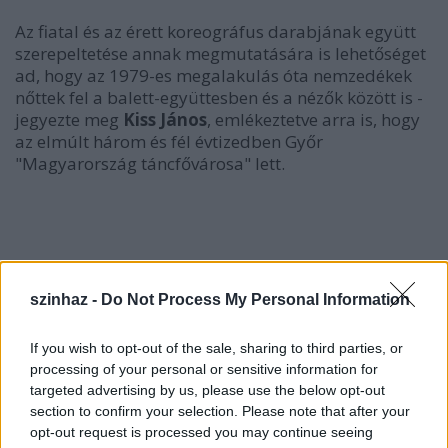
Az fiatal és az érett koreográfus darabjának együtt
szerepeltetése annak megmutatására is lehetőséget
ad, hogy az 1979-es megalakulás óta nemzedékek
nőttek fel a balett-együttesben és a nézők között is -
jegyezte meg
Kiss János
, emlékeztetve arra is, hogy
az elmúlt három és fél évtizedben Győr
"Magyarország táncfővárosa" lett.
szinhaz -
Do Not Process My Personal Information
If you wish to opt-out of the sale, sharing to third parties, or
processing of your personal or sensitive information for
targeted advertising by us, please use the below opt-out
section to confirm your selection. Please note that after your
opt-out request is processed you may continue seeing