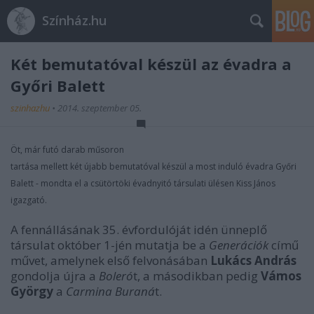
Színház.hu
Két bemutatóval készül az évadra a
Győri Balett
szinhazhu
•
2014. szeptember 05.
Öt, már futó darab műsoron
tartása mellett két újabb bemutatóval készül a most induló évadra Győri
Balett - mondta el a csütörtöki évadnyitó társulati ülésen Kiss János
igazgató.
A fennállásának 35. évfordulóját idén ünneplő
társulat október 1-jén mutatja be a
Generációk
című
művet, amelynek első felvonásában
Lukács András
gondolja újra a
Boleró
t, a másodikban pedig
Vámos
György
a
Carmina Buraná
t.