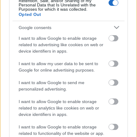
Retention, Sale, and/or Sharing of my
Kiss János
annak fontosságát hangsúlyozva, hogy
Personal Data that Is Unrelated with the
Purposes for which it was collected.
minden gyerek évente legalább egyszer jusson el
Opted Out
színházba és ott a tánc műfajával is találkozzon,
kiemelte: idei repertoárjukban is helyet kapott a
Google consents
győri vaskakas legendáját bemutató, ezzel a tánc
nyelvén a város történetét megidéző darab, amely a
I want to allow Google to enable storage
felnövekvő nemzedékeket célozza meg.
related to advertising like cookies on web or
device identifiers in apps.
I want to allow my user data to be sent to
Az igazgató az MTI-nek arról is beszélt: a következő
Google for online advertising purposes.
hónapokban osztrák, dán, német, olasz és svájci
turné, november végén oroszországi előadás vár a
I want to allow Google to send me
társulatra, amely Pécsen is bemutatkozik, valamint
personalized advertising.
Budapesten, az Erkel Színházban és a Művészetek
Palotájában is fellép.
I want to allow Google to enable storage
related to analytics like cookies on web or
device identifiers in apps.
Forrás: MTI
I want to allow Google to enable storage
related to functionality of the website or app.