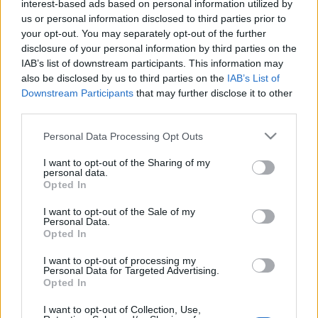
interest-based ads based on personal information utilized by
us or personal information disclosed to third parties prior to
your opt-out. You may separately opt-out of the further
Fotó: Fehér Alexa
disclosure of your personal information by third parties on the
IAB’s list of downstream participants. This information may
also be disclosed by us to third parties on the
IAB’s List of
Downstream Participants
that may further disclose it to other
third parties.
Emellett a világhírű spanyol koreográfus,
Cayetano
Soto
alkotása kerül műsorra, amelyről egyelőre
Please note that this website/app uses one or more Google
Personal Data Processing Opt Outs
annyit árult el a társulat vezetője, hogy izgalmas, a
services and may gather and store information including but
mai kor problémáit boncolgató darab lesz.
not limited to your visit or usage behaviour. You may click to
I want to opt-out of the Sharing of my
personal data.
grant or deny consent to Google and its third-party tags to
Opted In
use your data for below specified purposes in below Google
Az igazgató szólt arról is: augusztus 21-én
consent section.
I want to opt-out of the Sale of my
elkezdődtek a tavalyinál is keményebbnek ígért évad
Personal Data.
Opted In
próbái. A társulat első bemutatkozása a hétvégén
lesz, amikor - a Győri Nemzeti Színház nyílt napjához
I want to opt-out of processing my
kapcsolódva - a belvárosban tartandó operagála
Personal Data for Targeted Advertising.
részeként elevenítik fel
Opted In
A hattyúk tavá
t.
I want to opt-out of Collection, Use,