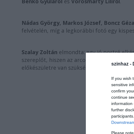
Benkő Gyuláról
és
Vörösmarty Liliről
.
Nádas György, Markos József, Boncz Géz
felvételén, míg a legkorábbi fotó egy kispe
Szalay Zoltán
elmondta: egy jó portré elkés
szereplőt, hiszen az arcon túl a személyisé
szinhaz -
előkészületre van szükség - hangsúlyozta.
If you wish 
sensitive in
confirm you
continue se
information 
further disc
participants
Downstream 
Please note