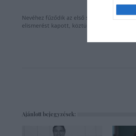
Nevéhez fűződik az első sajtófotó kiállítá
elismerést kapott, köztük 2000-ben Táncsics 
Ajánlott bejegyzések: