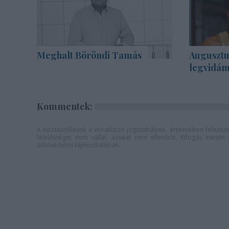
Meghalt Böröndi Tamás
Augusztu
legvidám
Kommentek:
A hozzászólások a
vonatkozó jogszabályok
értelmében felhaszná
felelősséget nem vállal, azokat nem ellenőrzi. Kifogás eseté
adatvédelmi tájékoztatóban
.