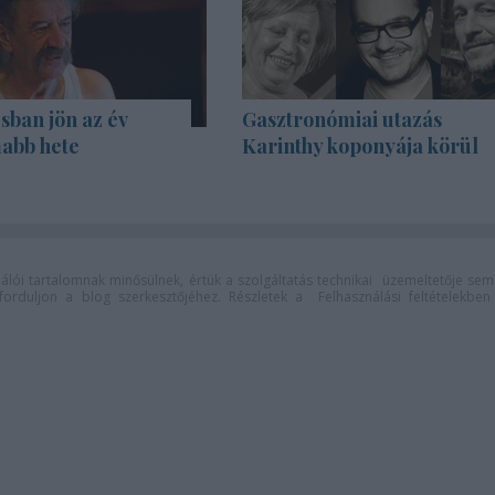
sban jön az év
Gasztronómiai utazás
abb hete
Karinthy koponyája körül
lói tartalomnak minősülnek, értük a
szolgáltatás technikai
üzemeltetője sem
n forduljon a blog szerkesztőjéhez. Részletek a
Felhasználási feltételekben