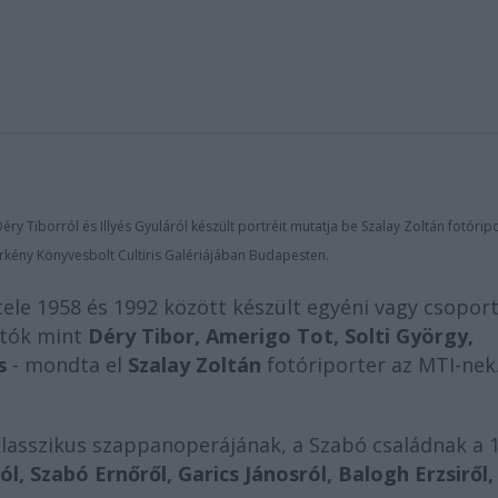
éry Tiborról és Illyés Gyuláról készült portréit mutatja be Szalay Zoltán fotórip
Örkény Könyvesbolt Cultiris Galériájában Budapesten.
tele 1958 és 1992 között készült egyéni vagy csopor
atók mint
Déry Tibor, Amerigo Tot, Solti György,
s
- mondta el
Szalay Zoltán
fotóriporter az MTI-nek
lasszikus szappanoperájának, a Szabó családnak a 1
ól, Szabó Ernőről, Garics Jánosról, Balogh Erzsiről,