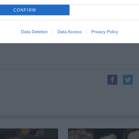
CONFIRM
s, amelyet 2008-ig ő rendezett. Munkásságáért több
Mihály-díjjal, és Pulitzer-emlékdíjjal tüntették ki.
Data Deletion
Data Access
Privacy Policy
Forrás