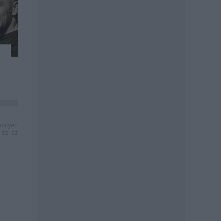
milyen
és az