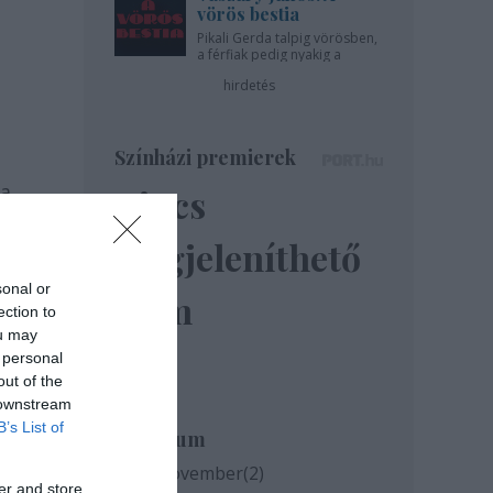
vörös bestia
Pikali Gerda talpig vörösben,
a férfiak pedig nyakig a
pácban - az Újszínházban!
hirdetés
Színházi premierek
 a
Nincs
a és
megjeleníthető
sonal or
elem
ection to
ou may
 personal
out of the
 downstream
B’s List of
Archívum
2020 november
(
2
)
er and store