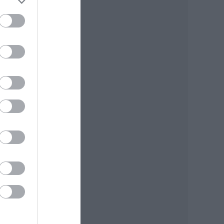
r a
rra,
a
a
-ig
ől
 a