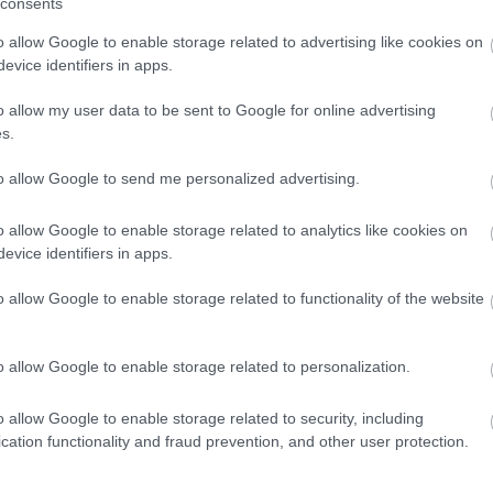
szben megpróbáltam őket megismerni, és minden
consents
 - jegyezte meg.
o allow Google to enable storage related to advertising like cookies on
an a története.
Psota Irén
például akkoriban, amiko
evice identifiers in apps.
z
Elektrá
ban játszott.
Szalay
a fotózáskor megkérte a
o allow my user data to be sent to Google for online advertising
abban viselt. A színész azonban nem volt elégedett 
s.
to allow Google to send me personalized advertising.
er a szemedet" - idézte fel, hozzátéve, hogy
Psot
o allow Google to enable storage related to analytics like cookies on
ajd kijelentette: "Ilyen képet rólam még soha nem
evice identifiers in apps.
.
o allow Google to enable storage related to functionality of the website
n. 1954 és 1964 között a Főfotó riportosztályán
o allow Google to enable storage related to personalization.
zött a Tükör című hetilap fotóriportere, 1985-től 90
93-tól 1995-ig a Blikk fotórovat vezetője volt. 1975-t
o allow Google to enable storage related to security, including
cation functionality and fraud prevention, and other user protection.
Újságíró Iskola fotó tanszékén. 1978 és 1990 között
olt.