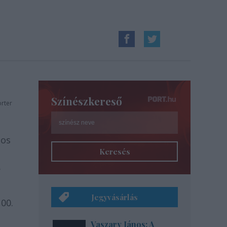
Színészkereső
orter
tos
Keresés
.
Jegyvásárlás
00.
Vaszary János: A