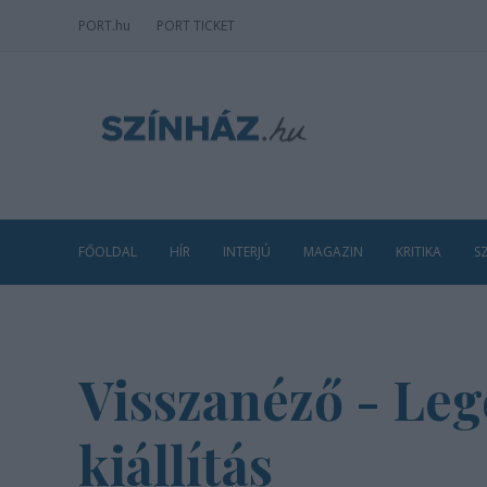
PORT
.hu
PORT TICKET
FŐOLDAL
HÍR
INTERJÚ
MAGAZIN
KRITIKA
S
Visszanéző - Leg
kiállítás