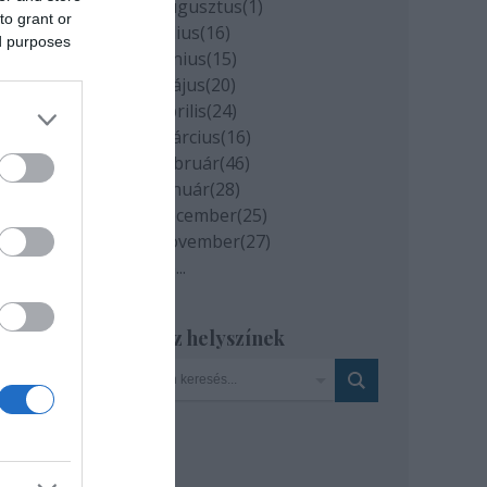
2020 augusztus
(
1
)
to grant or
2020 július
(
16
)
ed purposes
2020 június
(
15
)
2020 május
(
20
)
2020 április
(
24
)
2020 március
(
16
)
2020 február
(
46
)
2020 január
(
28
)
2019 december
(
25
)
2019 november
(
27
)
Tovább
...
Szinház helyszínek