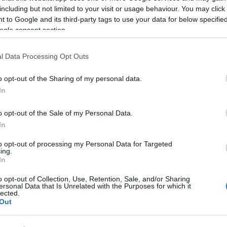
including but not limited to your visit or usage behaviour. You may click 
 to Google and its third-party tags to use your data for below specifi
ogle consent section.
l Data Processing Opt Outs
o opt-out of the Sharing of my personal data.
In
o opt-out of the Sale of my Personal Data.
In
to opt-out of processing my Personal Data for Targeted
ing.
In
o opt-out of Collection, Use, Retention, Sale, and/or Sharing
ersonal Data that Is Unrelated with the Purposes for which it
n (fotó: Szalay Zoltán)
lected.
Out