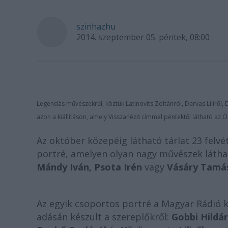
szinhazhu
2014. szeptember 05. péntek, 08:00
Legendás művészekről, köztük Latinovits Zoltánról, Darvas Liliről, D
azon a kiállításon, amely Visszanéző címmel péntektől látható az 
Az október közepéig látható tárlat 23 felvé
portré, amelyen olyan nagy művészek láth
Mándy Iván, Psota Irén
vagy
Vásáry Tamá
Az egyik csoportos portré a Magyar Rádió k
adásán készült a szereplőkről:
Gobbi Hildár