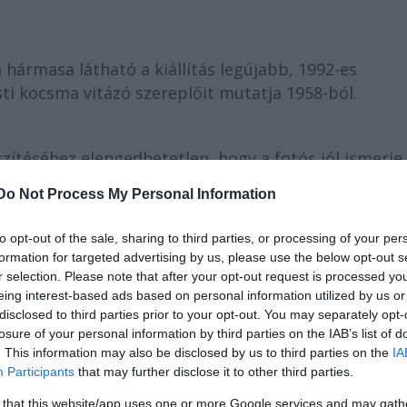
a
hármasa látható a kiállítás legújabb, 1992-es
sti kocsma vitázó szereplőit mutatja 1958-ból.
zítéséhez elengedhetetlen, hogy a fotós jól ismerje
get is vissza kell adni a képen, amelyhez sok munkár
Do Not Process My Personal Information
to opt-out of the sale, sharing to third parties, or processing of your per
formation for targeted advertising by us, please use the below opt-out s
r selection. Please note that after your opt-out request is processed y
eing interest-based ads based on personal information utilized by us or
disclosed to third parties prior to your opt-out. You may separately opt-
losure of your personal information by third parties on the IAB’s list of
. This information may also be disclosed by us to third parties on the
IA
Participants
that may further disclose it to other third parties.
 that this website/app uses one or more Google services and may gath