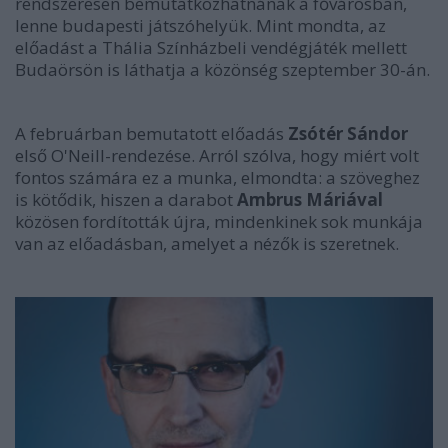
rendszeresen bemutatkozhatnának a fővárosban,
lenne budapesti játszóhelyük. Mint mondta, az
előadást a Thália Színházbeli vendégjáték mellett
Budaörsön is láthatja a közönség szeptember 30-án.
A februárban bemutatott előadás
Zsótér Sándor
első O'Neill-rendezése. Arról szólva, hogy miért volt
fontos számára ez a munka, elmondta: a szöveghez
is kötődik, hiszen a darabot
Ambrus Máriával
közösen fordították újra, mindenkinek sok munkája
van az előadásban, amelyet a nézők is szeretnek.