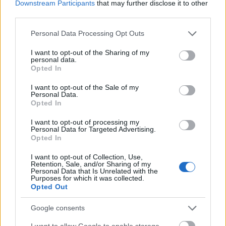
Downstream Participants
that may further disclose it to other
tekintett a szerepre. Az édesanya, Mary morfinista,
third parties.
úgy beszél, mint egy diáklány. A rendező azt
mondta, hogy olvasatukban a szerep kulcsa az, hogy
Please note that this website/app uses one or more Google
Personal Data Processing Opt Outs
Mary megmaradt fiatal lánynak, és abban a
services and may gather and store information including but
világban, az emlékeiben él.
not limited to your visit or usage behaviour. You may click to
I want to opt-out of the Sharing of my
personal data.
grant or deny consent to Google and its third-party tags to
Opted In
use your data for below specified purposes in below Google
consent section.
I want to opt-out of the Sale of my
Personal Data.
Opted In
I want to opt-out of processing my
Personal Data for Targeted Advertising.
Opted In
I want to opt-out of Collection, Use,
Retention, Sale, and/or Sharing of my
Personal Data that Is Unrelated with the
Purposes for which it was collected.
Opted Out
Google consents
I want to allow Google to enable storage