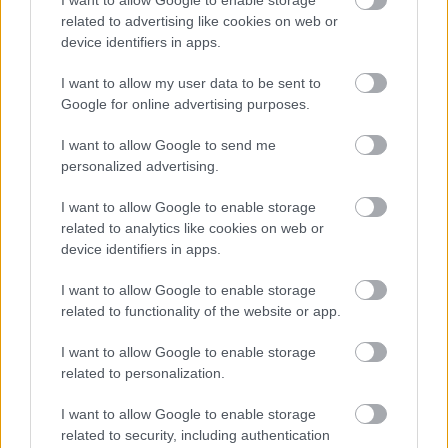
related to advertising like cookies on web or
device identifiers in apps.
Kép az előadásból: Porogi Ádám, Trokán Nóra
I want to allow my user data to be sent to
Google for online advertising purposes.
O’Neill egyik legismertebb és legszemélyesebb
I want to allow Google to send me
drámájában egy átlagos amerikai família egy
personalized advertising.
napját követhetjük végig, amelyről hamar kiderül,
hogy egyben a család alkonyát jelenti. A családi
I want to allow Google to enable storage
reggeli még idilli, ám a viták vádaskodásokba, a
related to analytics like cookies on web or
veszekedések vad háborúba torkollnak.
device identifiers in apps.
I want to allow Google to enable storage
related to functionality of the website or app.
O’Neill
végakarata az volt, hogy halála után 25 évig
ne mutassák be a
Hosszú út az éjszakába
című
I want to allow Google to enable storage
drámáját, amely a világirodalom egyik
related to personalization.
legerősebben önéletrajzi ihletésű műve. A szereplők
a szerző családjának hű másai, a bukott színész
I want to allow Google to enable storage
apával, az iszákos testvérrel és a morfinista anyával.
related to security, including authentication