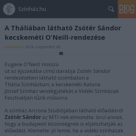
Színház.hu
A Tháliában látható Zsótér Sándor
kecskeméti O'Neill-rendezése
szinhazhu
•
2014. szeptember 06.
Eugene O'Neill Hosszú
út az éjszakába című darabja Zsótér Sándor
rendezésében látható szombaton a
Thália Színházban; a kecskeméti Katona
József Színház vendégjátékát a Vidéki Színházak
Fesztiválján tűzik műsorra.
A színház Arizona Stúdiójában látható előadásról
Zsótér Sándor
az MTI-nek elmondta: örül annak,
hogy a budapesti közönségnek is eljátszhatják az
előadást. Kiemelte: jó lenne, ha a vidéki színházak