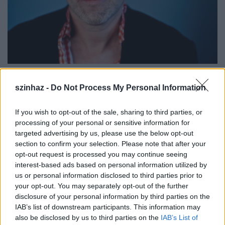
Fotó: Trokán Nóra
szinhaz -
Do Not Process My Personal Information
If you wish to opt-out of the sale, sharing to third parties, or
A darab szerepei nagy szakmai feladatot jelentenek
processing of your personal or sensitive information for
targeted advertising by us, please use the below opt-out
a színészeknek, jó lenne, ha minél többször
section to confirm your selection. Please note that after your
játszhatnák az előadást - mondta.
opt-out request is processed you may continue seeing
interest-based ads based on personal information utilized by
us or personal information disclosed to third parties prior to
A szereplőválasztásról megjegyezte: ezekkel a
your opt-out. You may separately opt-out of the further
színészekkel szeretett volna együtt dolgozni. Mary,
disclosure of your personal information by third parties on the
az anya szerepéről, amelyet a fiatal
Trokán Nóra
IAB’s list of downstream participants. This information may
alakít, elmondta: nem a kora, az élettapasztalata
also be disclosed by us to third parties on the
IAB’s List of
felől, hanem az egyenessége, az őszintesége felől