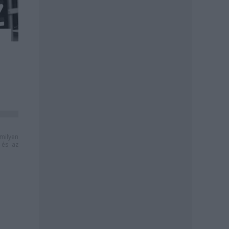
milyen
és az