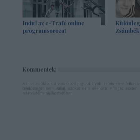
Indul az e-Trafó online
Különleg
programsorozat
Zsámbék
Kommentek:
A hozzászólások a
vonatkozó jogszabályok
értelmében felhaszná
felelősséget nem vállal, azokat nem ellenőrzi. Kifogás eseté
adatvédelmi tájékoztatóban
.