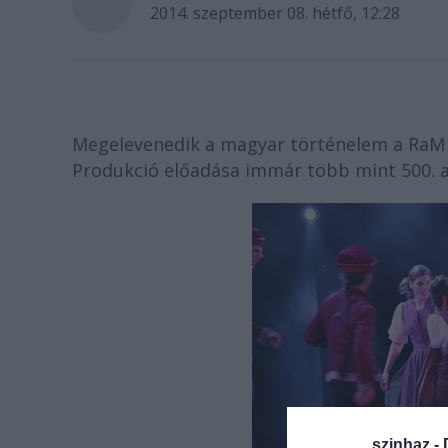
2014. szeptember 08. hétfő, 12:28
Megelevenedik a magyar történelem a RaM
Produkció előadása immár több mint 500. a
szinhaz -