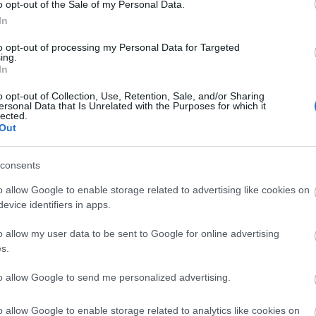
o opt-out of the Sale of my Personal Data.
In
to opt-out of processing my Personal Data for Targeted
ing.
In
o opt-out of Collection, Use, Retention, Sale, and/or Sharing
ersonal Data that Is Unrelated with the Purposes for which it
lected.
Out
consents
o allow Google to enable storage related to advertising like cookies on
evice identifiers in apps.
ánc, a szászcsávási motívumai elevenednek meg. Az
o allow my user data to be sent to Google for online advertising
lépéseit, míg a sámánok a moldvai figurákat járják.
s.
s páros tánc lépései valamint a román kaluser, a
, illetve a vajdaszentiványi forgatós elemei is.
to allow Google to send me personalized advertising.
kát a nyírségi cigánytánc és az erdélyi, szászcsává
o allow Google to enable storage related to analytics like cookies on