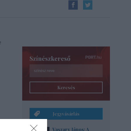
e
Színészkereső
Keresés
Jegyvásárlás
Vaszary János: A