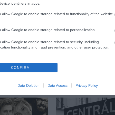
evice identifiers in apps.
délyi román hajdútánc, a Haidau valamint a szintén
épései jellemzik. A koreográfia alapjait képezik még
o allow Google to enable storage related to functionality of the website
 örkői csapásolás, a délalföldi lábfigurák, valamin
o allow Google to enable storage related to personalization.
o allow Google to enable storage related to security, including
cation functionality and fraud prevention, and other user protection.
CONFIRM
Data Deletion
Data Access
Privacy Policy