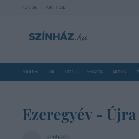
PORT
.hu
PORT TICKET
FŐOLDAL
HÍR
INTERJÚ
MAGAZIN
KRITIKA
S
Ezeregyév - Újra
szinhazhu