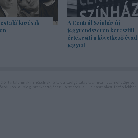
es találkozások
A Centrál Színház új
on
jegyrendszeren keresztül
értékesíti a következő évad
jegyeit
lói tartalomnak minősülnek, értük a
szolgáltatás technikai
üzemeltetője sem
n forduljon a blog szerkesztőjéhez. Részletek a
Felhasználási feltételekben