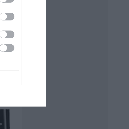
 az
t a