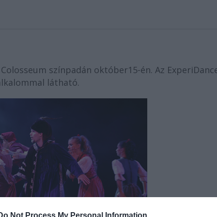
 Colosseum színpadán október15-én. Az ExperiDanc
lkalommal látható.
Do Not Process My Personal Information