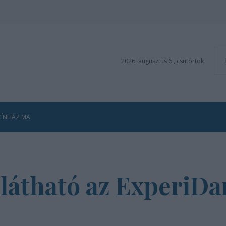
2026. augusztus 6., csütörtök
ZÍNHÁZ MA
 látható az ExperiD