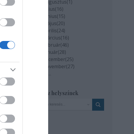
2020 augusztus
(
1
)
2020 július
(
16
)
2020 június
(
15
)
2020 május
(
20
)
2020 április
(
24
)
2020 március
(
16
)
2020 február
(
46
)
2020 január
(
28
)
2019 december
(
25
)
2019 november
(
27
)
Tovább
...
Szinház helyszínek
si