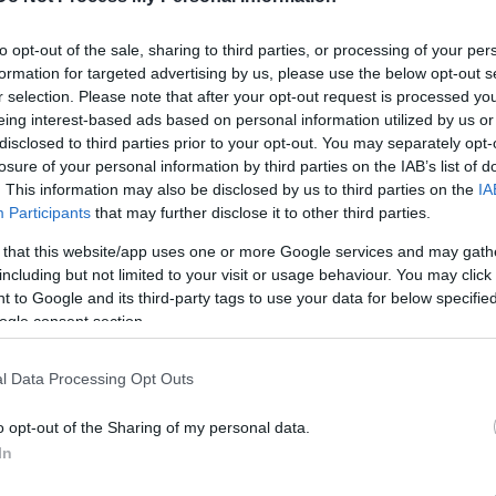
to opt-out of the sale, sharing to third parties, or processing of your per
formation for targeted advertising by us, please use the below opt-out s
r selection. Please note that after your opt-out request is processed y
eing interest-based ads based on personal information utilized by us or
disclosed to third parties prior to your opt-out. You may separately opt-
losure of your personal information by third parties on the IAB’s list of
. This information may also be disclosed by us to third parties on the
IA
adását 2000. március 15-én láthatta először a
Participants
that may further disclose it to other third parties.
ban. 14 év alatt több mint 500 alkalommal bizonyíto
 that this website/app uses one or more Google services and may gath
agyományok megismerésére, átadására.
including but not limited to your visit or usage behaviour. You may click 
 to Google and its third-party tags to use your data for below specifi
ogle consent section.
 betekintést nyerhet színes múltunk mellett még en
éki forgatóstól kezdve a délalföldi lábfigurákig.
l Data Processing Opt Outs
o opt-out of the Sharing of my personal data.
In