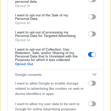
personal data.
grant or deny consent to Google and its third-party tags to
Opted In
use your data for below specified purposes in below Google
§ Emelt szintű szakképesítés, adótanácsadói,
consent section.
adószakértői OKJ szakképesítés,
I want to opt-out of the Sale of my
Personal Data.
Opted In
I want to opt-out of processing my
Elvárt kompetenciák:
Personal Data for Targeted Advertising.
Opted In
§ Kiváló szintű önálló munkavégzés,
I want to opt-out of Collection, Use,
Retention, Sale, and/or Sharing of my
Personal Data that Is Unrelated with the
§ Kiváló szintű autodidakta módon
Purposes for which it was collected.
továbbképzés,
Opted Out
Google consents
Előnyt jelentő kompetenciák:
I want to allow Google to enable storage
related to advertising like cookies on web or
§ Kiváló szintű CGR program ismerete
device identifiers in apps.
A pályázat részeként benyújtandó iratok, igazolások:
I want to allow my user data to be sent to
Google for online advertising purposes.