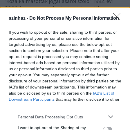
"Közalkalmazottak jogállásáról szóló" 1992. évi
XXXIII. törvény rendelkezései az irányadók.
szinhaz -
Do Not Process My Personal Information
Pályázati feltételek:
If you wish to opt-out of the sale, sharing to third parties, or
processing of your personal or sensitive information for
§ Emelt szintű szakképesítés, államháztartási
targeted advertising by us, please use the below opt-out
szakos mérlegképes könyvelő,
section to confirm your selection. Please note that after your
opt-out request is processed you may continue seeing
§ Gyakorlott szintű Számviteli/pénzügyi
interest-based ads based on personal information utilized by
szoftverismeret,
us or personal information disclosed to third parties prior to
your opt-out. You may separately opt-out of the further
§ magyar állampolgárság
disclosure of your personal information by third parties on the
IAB’s list of downstream participants. This information may
§ büntetlen előélet
also be disclosed by us to third parties on the
IAB’s List of
Downstream Participants
that may further disclose it to other
§ egészségügyi alkalmasság
third parties.
Please note that this website/app uses one or more Google
Personal Data Processing Opt Outs
services and may gather and store information including but
not limited to your visit or usage behaviour. You may click to
I want to opt-out of the Sharing of my
A pályázat elbírálásánál előnyt jelent: