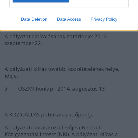
A pályázatok benyújtásának módja: e-mailben:
mikloszo@freemail.hu
címen
Data Deletion
Data Access
Privacy Policy
A pályázat elbírálásának határideje: 2014.
szeptember 22.
A pályázati kiírás további közzétételének helye,
ideje:
§ OSZMI honlap - 2014. augusztus 13.
A KÖZIGÁLLÁS publikálási időpontja:
A pályázati kiírás közzétevője a Nemzeti
Közigazgatási Intézet (NKI). A pályázati kiírás a