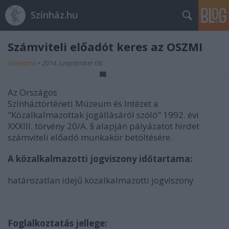
Színház.hu
Számviteli előadót keres az OSZMI
szinhazhu
•
2014. szeptember 08.
Az Országos
Színháztörténeti Múzeum és Intézet a
"Közalkalmazottak jogállásáról szóló" 1992. évi
XXXIII. törvény 20/A. § alapján pályázatot hirdet
számviteli előadó munkakör betöltésére.
A közalkalmazotti jogviszony időtartama:
határozatlan idejű közalkalmazotti jogviszony
Foglalkoztatás jellege: