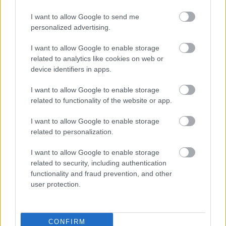
§ végzettséges igazoló bizonyítványok, oklevelek
I want to allow Google to send me
másolatai
personalized advertising.
§ erkölcsi bizonyítvány
I want to allow Google to enable storage
related to analytics like cookies on web or
§ szakmai önéletrajz
device identifiers in apps.
I want to allow Google to enable storage
related to functionality of the website or app.
A munkakör betölthetőségének időpontja:
I want to allow Google to enable storage
A munkakör legkorábban 2014. szeptember 23.
related to personalization.
napjától tölthető be.
I want to allow Google to enable storage
related to security, including authentication
functionality and fraud prevention, and other
A pályázat benyújtásának határideje: 2014.
user protection.
szeptember 18.
CONFIRM