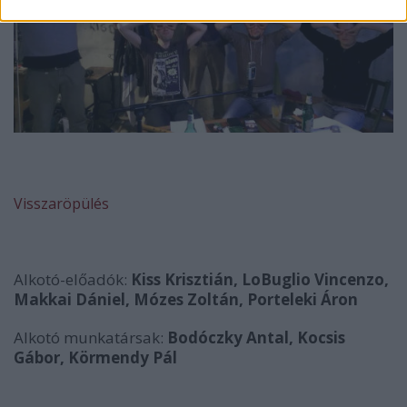
Visszaröpülés
Alkotó-előadók:
Kiss Krisztián, LoBuglio Vincenzo,
Makkai Dániel, Mózes Zoltán, Porteleki Áron
Alkotó munkatársak:
Bodóczky Antal, Kocsis
Gábor, Körmendy Pál