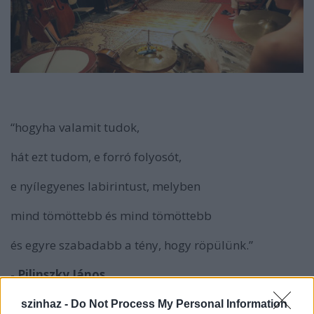
“hogyha valamit tudok,
hát ezt tudom, e forró folyosót,
e nyílegyenes labirintust, melyben
mind tömöttebb és mind tömöttebb
és egyre szabadabb a tény, hogy röpülünk.”
-
Pilinszky János
szinhaz -
Do Not Process My Personal Information