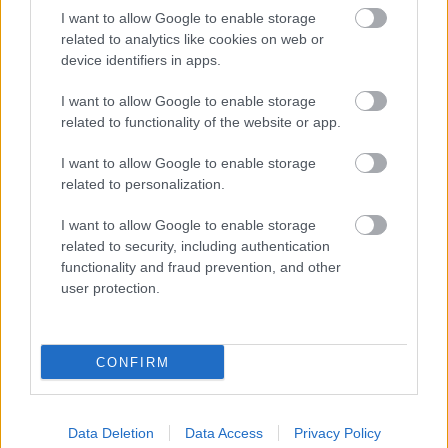
partitúrát, egy »nyitott szárnyú emelkedő zuhanást«,
I want to allow Google to enable storage
és megpróbáltuk ismételhetővé tenni.
related to analytics like cookies on web or
device identifiers in apps.
I want to allow Google to enable storage
A koncepció szerint egy olyan műhelyben vagyunk,
related to functionality of the website or app.
ahol a két férfi, apa és fia röpülésének fekete
dobozát kinyitva, minden mozzanatból hang, ritmus,
I want to allow Google to enable storage
zene lesz. Az akciók, a vizuális elemek csak akkor
related to personalization.
működnek, ha zenei funkcióban vannak, ami azt
jelenti, hogy a zenei folyamatot támasztják alá, a
I want to allow Google to enable storage
partitúra részévé tudnak válni. Így tehát az akciók is
related to security, including authentication
zenéből születnek, vagy zenévé válnak.”
functionality and fraud prevention, and other
user protection.
CONFIRM
Data Deletion
Data Access
Privacy Policy