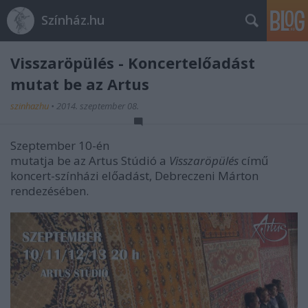
Színház.hu
Visszaröpülés - Koncertelőadást
mutat be az Artus
szinhazhu
•
2014. szeptember 08.
Szeptember 10-én
mutatja be az Artus Stúdió a
Visszaröpülés
című
koncert-színházi előadást, Debreczeni Márton
rendezésében.