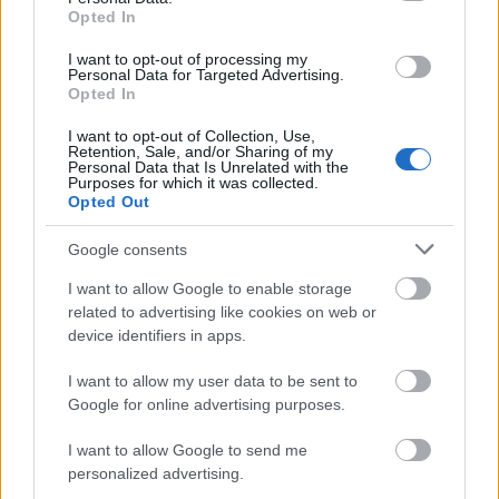
Debreczeni Márton, rendező a darabról:
Opted In
I want to opt-out of processing my
Personal Data for Targeted Advertising.
“Megnéztük, kinek mik a legfontosabb pillanatok,
Opted In
képek a történetből, mi az, amire hitelesen tudunk
I want to opt-out of Collection, Use,
reagálni. Szinte mindenkinél az apatörténetek jöttek
Retention, Sale, and/or Sharing of my
elő, még címjavaslatként is -
Ikarosz generáció
Personal Data that Is Unrelated with the
Purposes for which it was collected.
például
.
Opted Out
Google consents
A vízbe érkezés pillanatát próbáltuk meg
I want to allow Google to enable storage
»háromdimenziós modellként« körbeforgatni és
related to advertising like cookies on web or
megnézni a fiú, az apa, a paraszt, a halak vagy egy
device identifiers in apps.
műhold szemszögéből.
I want to allow my user data to be sent to
Google for online advertising purposes.
I want to allow Google to send me
A versből, a mítoszból, improvizációkból,
personalized advertising.
beszélgetésekből szőttünk egy organikus belső