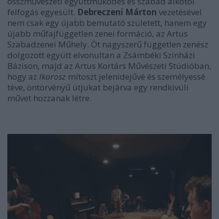
összművészeti együttműködés és szabad alkotói
felfogás egyesült.
Debreczeni Márton
vezetésével
nem csak egy újabb bemutató született, hanem egy
újabb műfajfüggetlen zenei formáció, az Artus
Szabadzenei Műhely. Öt nagyszerű független zenész
dolgozott együtt elvonultan a Zsámbéki Színházi
Bázison, majd az Artus Kortárs Művészeti Stúdióban,
hogy az
Ikarosz
mítoszt jelenidejűvé és személyessé
téve, öntörvényű útjukat bejárva egy rendkívüli
művet hozzanak létre.