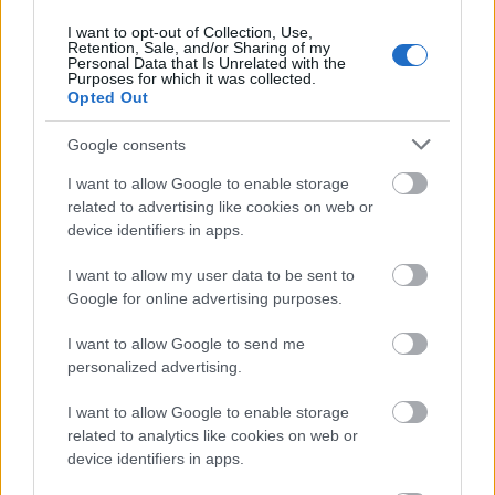
ezt csak úgy tudom megmutatni színpadon, ha
I want to opt-out of Collection, Use,
nagyjából egy időben történik „múlt“, „jelen“ és
Retention, Sale, and/or Sharing of my
„fikció“... (Molnár-Keresztyén Gabriella)
Personal Data that Is Unrelated with the
Purposes for which it was collected.
Opted Out
Pályázati kategóriák:
Google consents
A, 15-20 évesekből álló középiskolai szervezett
csoport/osztály (20-30 fő)
I want to allow Google to enable storage
B, 15-20 évesekből álló színjátszó csoportok (15-30
related to advertising like cookies on web or
device identifiers in apps.
fő)
I want to allow my user data to be sent to
Google for online advertising purposes.
A program menete:
I want to allow Google to send me
Az első alkalom az ismerkedés és a történetről való
personalized advertising.
gondolkodás és játék jegyében telik – a csoport és a
projektet vezető színházpedagógusok találkoznak itt
I want to allow Google to enable storage
egymással. A foglalkozás időtartama és helyszíne:
related to analytics like cookies on web or
135 perc, a pályázó intézményében vagy a
device identifiers in apps.
színházban.