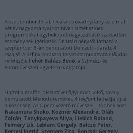
A szeptember 13-ai, hivatalos évadnyitány az elmúlt
két év hagyományaihoz híven ismét színes
programokkal egybekötött nagyszabású szabadtéri
eseménynek ígérkezik. Délután négytől látható a
szeptember 6-án bemutatott Donizetti-darab,
A
csengő
. A Szfinx-teraszra tervezett mulattató előadás
rendezője
Fehér Balázs Benő
, a Színház- és
Filmművészeti Egyetem hallgatója.
Hattól a graffiti-díszletével figyelmet keltő, tavaly
bemutatott Menotti-remeket,
A telefon
t láthatja újra
a közönség. Az Opera vezető művészei – többek közt
Nakamura Shoko, Kozmér Alexandra, Oláh
Zoltán, Tanykpayeva Aliya, Liebich Roland,
Felméry Lili, Leblanc Gergely, Balczó Péter,
Kertesi Ingrid, Szemere Zita, Boncsér Gergely,