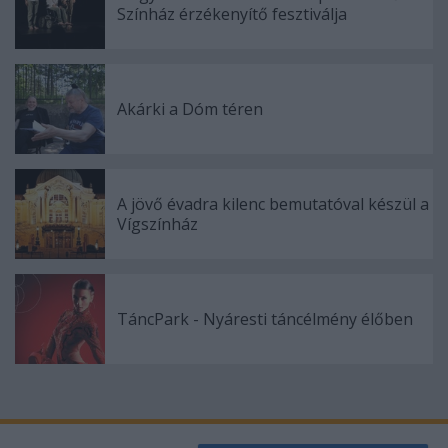
Színház érzékenyítő fesztiválja
Akárki a Dóm téren
A jövő évadra kilenc bemutatóval készül a
Vígszínház
TáncPark - Nyáresti táncélmény élőben