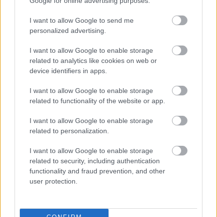
Google for online advertising purposes.
kezdete előtt. Az előadók sorában üdvözölhetjük
többek közt
Pongor Ildikó
balettmestert,
Krasznai
I want to allow Google to send me
Gáspár
karnagyot,
Fazekas Gergely
és
Molnár
personalized advertising.
Szabolcs
zenetörténészeket,
László Ferenc
szakírót
I want to allow Google to enable storage
és
Dénes István
karmestert.
related to analytics like cookies on web or
device identifiers in apps.
I want to allow Google to enable storage
Új sorozat a
Faggató
, amely a világ számos
related to functionality of the website or app.
operaházában honos: a 12 szeánsz az évad kiemelt
premierprodukcióinak mozgatórugóit kutatja. Az
I want to allow Google to enable storage
adott premier sorozatában sorra kerülő – az esti
related to personalization.
előadást két órával megelőző – nyilvános esemény
kapcsán szabad a belépés a nézőtérre mindazok
I want to allow Google to enable storage
számára, akik előzőleg látták a produkciót, a sajtó és
related to security, including authentication
a megszállott operafanok számára pedig szinte
functionality and fraud prevention, and other
kötelező. A mű díszletében mutatja be koncepcióját
user protection.
és várja a kérdéseket az alkotóstáb. Moderátor:
Ókovács Szilveszter
főigazgató.