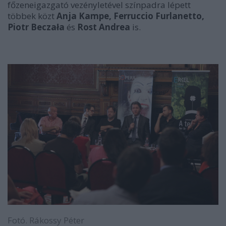
főzeneigazgató vezényletével színpadra lépett
többek közt
Anja Kampe, Ferruccio Furlanetto,
Piotr Beczała
és
Rost Andrea
is.
Fotó. Rákossy Péter