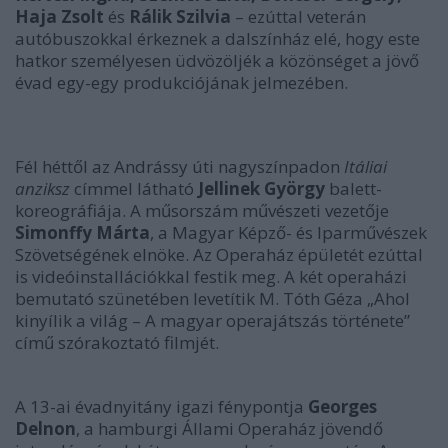
Haja Zsolt
és
Rálik Szilvia
– ezúttal veterán
autóbuszokkal érkeznek a dalszínház elé, hogy este
hatkor személyesen üdvözöljék a közönséget a jövő
évad egy-egy produkciójának jelmezében.
Fél héttől az Andrássy úti nagyszínpadon
Itáliai
anziksz
címmel látható
Jellinek György
balett-
koreográfiája. A műsorszám művészeti vezetője
Simonffy Márta
, a Magyar Képző- és Iparművészek
Szövetségének elnöke. Az Operaház épületét ezúttal
is videóinstallációkkal festik meg. A két operaházi
bemutató szünetében levetítik M. Tóth Géza „Ahol
kinyílik a világ – A magyar operajátszás története”
című szórakoztató filmjét.
A 13-ai évadnyitány igazi fénypontja
Georges
Delnon
, a hamburgi Állami Operaház jövendő