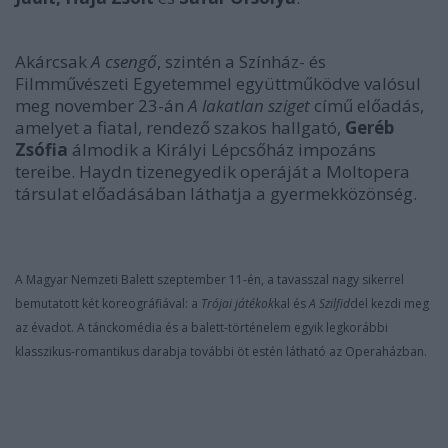
Akárcsak
A csengő
, szintén a Színház- és
Filmművészeti Egyetemmel együttműködve valósul
meg november 23-án
A lakatlan sziget
című előadás,
amelyet a fiatal, rendező szakos hallgató,
Geréb
Zsófia
álmodik a Királyi Lépcsőház impozáns
tereibe. Haydn tizenegyedik operáját a Moltopera
társulat előadásában láthatja a gyermekközönség.
A Magyar Nemzeti Balett szeptember 11-én, a tavasszal nagy sikerrel
bemutatott két koreográfiával: a
Trójai játékok
kal és
A Szilfid
del kezdi meg
az évadot. A tánckomédia és a balett-történelem egyik legkorábbi
klasszikus-romantikus darabja további öt estén látható az Operaházban.