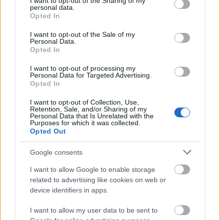
not limited to your visit or usage behaviour. You may click to
I want to opt-out of the Sharing of my
romantika stílusában íródott fergeteges komédiáját
personal data.
grant or deny consent to Google and its third-party tags to
Almási-Tóth András
viszi színre. A jobbnál jobb
Opted In
use your data for below specified purposes in below Google
karakterszerepekben az Opera szólistái közül
consent section.
I want to opt-out of the Sale of my
többek közt
Fekete Attila, Geiger Lajos
és
Szvétek
Personal Data.
László
látható. Az előadásokat
Vajda Gergely
Opted In
vezényli. A Magyar Állami Operaház egyik kevéssé
ismert vígoperájának bemutatásával kíván
I want to opt-out of processing my
Personal Data for Targeted Advertising.
tisztelegni
Dohnányi
előtt.
Opted In
I want to opt-out of Collection, Use,
Retention, Sale, and/or Sharing of my
Bemutatói előtt az Opera kötetlen hangvételű
Personal Data that Is Unrelated with the
előadásokkal igyekszik a közönséget bővebb
Purposes for which it was collected.
Opted Out
zenetörténeti, művészeti ismeretekhez juttatni, vagy
egyszerűen közelebb vinni a művek lényegéhez. A
Google consents
2014/2015-ös évadban folytatódik a
Hangoló
. A 45
perces sorozat az évad összes premierjének napján
I want to allow Google to enable storage
ingyenesen látogatható az Opera Székely Bertalan-
related to advertising like cookies on web or
termében és Szfinx-teraszán, illetve az Erkel Színház
device identifiers in apps.
foyer-jában, a Zeneakadémia I-es termében és a
Jókai utcai Zenekari Centrum Dózsa-termében egy
I want to allow my user data to be sent to
órával az aktuális opera- vagy balettprodukció