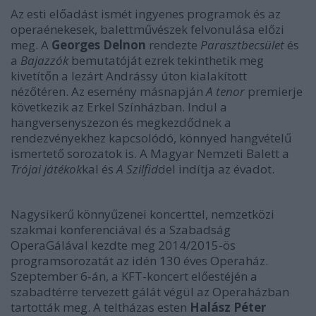
Az esti előadást ismét ingyenes programok és az
operaénekesek, balettművészek felvonulása előzi
meg. A
Georges Delnon
rendezte
Parasztbecsület
és
a
Bajazzók
bemutatóját ezrek tekinthetik meg
kivetítőn a lezárt Andrássy úton kialakított
nézőtéren. Az esemény másnapján
A tenor
premierje
következik az Erkel Színházban. Indul a
hangversenyszezon és megkezdődnek a
rendezvényekhez kapcsolódó, könnyed hangvételű
ismertető sorozatok is. A Magyar Nemzeti Balett a
Trójai játékok
kal és
A Szilfid
del indítja az évadot.
Nagysikerű könnyűzenei koncerttel, nemzetközi
szakmai konferenciával és a Szabadság
OperaGálával kezdte meg 2014/2015-ös
programsorozatát az idén 130 éves Operaház.
Szeptember 6-án, a KFT-koncert előestéjén a
szabadtérre tervezett gálát végül az Operaházban
tartották meg. A teltházas esten
Halász Péter