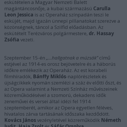
eskütételen a Magyar Nemzeti Balett
magántáncosnője, a kubai származású
Carulla
Leon Jessica
is az Operaház színpadán teszi le
esküjét, majd igazán ünnepi pillanatokat szerezve a
közönségnek, táncol a Szilfid előadásban. Az
eskütételt Terézváros polgármestere,
dr. Hassay
Zsófia
vezeti.
Szeptember 15-én
„…hallgatnak a múzsák”
című
estjével az 1914-es orosz bejövetelre és a háborús
időkre emlékezik az Operaház. Az est korabeli
filmhíradók,
Bánffy Miklós
-naplórészletek és
újságcikkek nyomán szemlézi a száz év előtti őszt, és
az Opera valamint a Nemzeti Színház művészeinek
közreműködésével a szomorú, dekadens idők
zeneművei és versei által idézi fel 1914
szeptemberét, amikor az Opera egyetlen féléves,
hivatalos zárva tartásának időszaka kezdődött.
Kovács János
vezényletével közreműködik
Németh
Judit, Haja Zsolt
és
Sáfár Orsolya
.