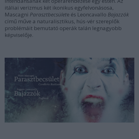
intendánsának két operarendezése egy estén. Az
itáliai verizmus két ikonikus egyfelvonásosa,
Mascagni
Parasztbecsület
e és Leoncavallo
Bajazzók
című műve a naturalisztikus, hús-vér szereplők
problémáit bemutató operák talán legnagyobb
képviselője.