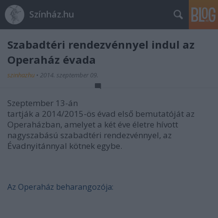
Színház.hu
Szabadtéri rendezvénnyel indul az
Operaház évada
szinhazhu
•
2014. szeptember 09.
Szeptember 13-án
tartják a 2014/2015-ös évad első bemutatóját az
Operaházban, amelyet a két éve életre hívott
nagyszabású szabadtéri rendezvénnyel, az
Évadnyitánnyal kötnek egybe.
Az Operaház beharangozója: