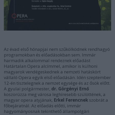
Az évad első hónapjai nem szűkölködnek rendhagyó
programokban és előadásokban sem. Immár
harmadik alkalommal rendeznek előadást
Határtalan Opera alcímmel, amikor is külhoni
magyarok vendégeskednek a nemzeti hatáskört
vállaló Opera egyik első előadásán. Idén szeptember
12-én tisztelegnek a nemzet egysége és az ősök előtt.
A gyulai polgármester,
dr. Görgényi Ernő
koszorúzza meg városa leghíresebb szülöttének, a
magyar opera atyjának,
Erkel Ferencnek
szobrát a
főbejáratnál. Az előadás előtti, immár
hagyományosnak tekinthető állampolgári