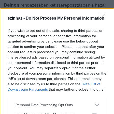
Delnon
rendezésében két szereposztásban a hazai
operaélet nagyjai vonulnak fel:
Komlósi Ildikó,
Lukács Gyönyi, Alexandru Agache
mellett három
szinhaz -
Do Not Process My Personal Information
világjáró művész lép színpadra
Kamen Chanev,
Hector Lopez Mendoza
és
Luis Ledesma
If you wish to opt-out of the sale, sharing to third parties, or
személyében. A Bajazzók Nedda szerepében
Rost
processing of your personal or sensitive information for
Andreát
és
Pasztircsák Polinát
láthatja a
targeted advertising by us, please use the below opt-out
közönség. A világszerte sikeres dirigens, az Opera
section to confirm your selection. Please note that after your
együttesének, a Budapesti Filharmóniai Társaság
opt-out request is processed you may continue seeing
Zenekarának elnök-karnagya,
Pinchas Steinberg
interest-based ads based on personal information utilized by
első premierjét vezényli az Operaházban. A
us or personal information disclosed to third parties prior to
bemutatót rögzíti a Duna Televízió és a Bartók
your opt-out. You may separately opt-out of the further
Rádió, a rendezvényt
dr. Hassay Zsófia
, Terézváros
disclosure of your personal information by third parties on the
polgármestere és
Ókovács Szilveszter
főigazgató is
IAB’s list of downstream participants. This information may
köszönti.
also be disclosed by us to third parties on the
IAB’s List of
Downstream Participants
that may further disclose it to other
third parties.
Az ezreket megszólító programkavalkád másnapján,
Please note that this website/app uses one or more Google
A tenor
című operával nyit az Erkel Színház,
Personal Data Processing Opt Outs
services and may gather and store information including but
szeptember 14-én.
Dohnányi Ernő
a német