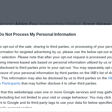
 között
Ádám Éva
(Kamenitzky Etelka),
Ernst Jünger
enstern
versei idézik a 100 éve történteket, a hábor
Do Not Process My Personal Information
to opt-out of the sale, sharing to third parties, or processing of your per
l lesz látható. Októbertől budapesti helyszínekre
formation for targeted advertising by us, please use the below opt-out s
r selection. Please note that after your opt-out request is processed y
eing interest-based ads based on personal information utilized by us or
disclosed to third parties prior to your opt-out. You may separately opt-
losure of your personal information by third parties on the IAB’s list of
. This information may also be disclosed by us to third parties on the
IA
Participants
that may further disclose it to other third parties.
 that this website/app uses one or more Google services and may gath
including but not limited to your visit or usage behaviour. You may click 
 to Google and its third-party tags to use your data for below specifi
ogle consent section.