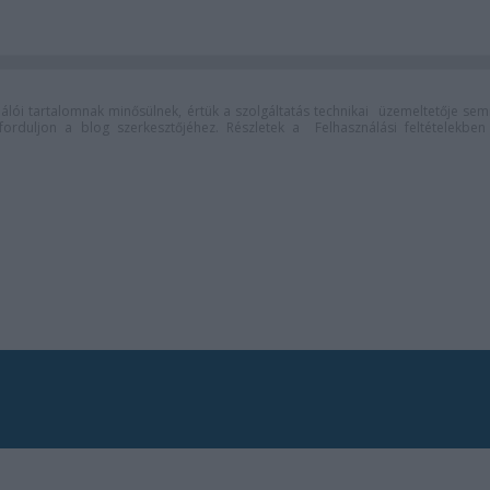
lói tartalomnak minősülnek, értük a
szolgáltatás technikai
üzemeltetője sem
n forduljon a blog szerkesztőjéhez. Részletek a
Felhasználási feltételekben