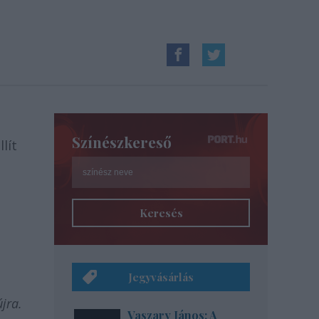
Színészkereső
lít
Keresés
Jegyvásárlás
újra.
Vaszary János: A