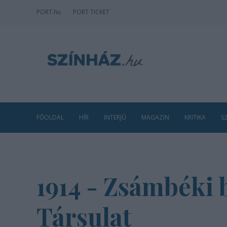
PORT
.hu
PORT TICKET
FŐOLDAL
HÍR
INTERJÚ
MAGAZIN
KRITIKA
S
1914 - Zsámbéki 
Társulat