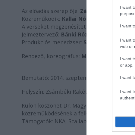
I want t
Az előadás szereplője:
Záhonyi Enikő
purpose
Közreműködik:
Kallai Nóra
(cselló)
A verseket megzenésítette:
Márkos Albert
I want 
Jelmeztervező:
Bánki Róza
I want t
Produkciós menedzser:
Sáfrány Eszter
web or d
Rendező, koreográfus:
Mándy Ildikó
I want t
or app.
Bemutató: 2014. szeptember 13., 19.00 óra 
I want t
Helyszín: Zsámbéki Rakéta Bázis
I want t
authenti
Külön köszönet Dr. Magyar László András or
közreműködésének a felkészülés során.
Támogatók: NKA, Scallabouche Társulat, Zs