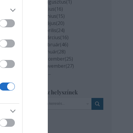
2020 augusztus
(
1
)
2020 július
(
16
)
2020 június
(
15
)
2020 május
(
20
)
2020 április
(
24
)
2020 március
(
16
)
2020 február
(
46
)
2020 január
(
28
)
2019 december
(
25
)
2019 november
(
27
)
Tovább
...
Szinház helyszínek