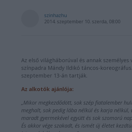
szinhazhu
2014. szeptember 10. szerda, 08:00
Az első világháborúval és annak személyes v
színpadra Mándy Ildikó táncos-koreográfu
szeptember 13-án tartják.
Az alkotók ajánlója:
„Mikor megkezdődött, sok szép fiatalember hull
meghalt, sok pedig lába nélkül és karja nélkül
maradt gyermekével együtt és sok szomorú napo
És akkor vége szakadt, és ismét új életet kezdtü