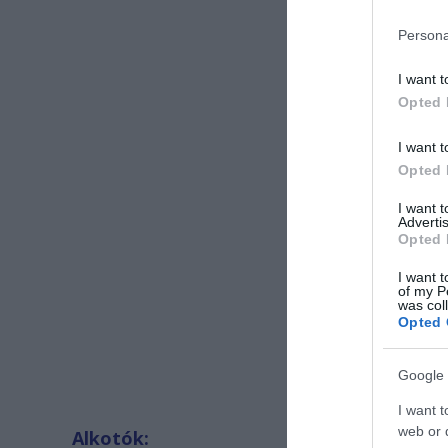
Persona
I want t
Opted 
I want t
Opted 
I want 
Advertis
Opted 
I want t
of my P
was col
Opted 
Google 
I want t
web or d
Alkotók: