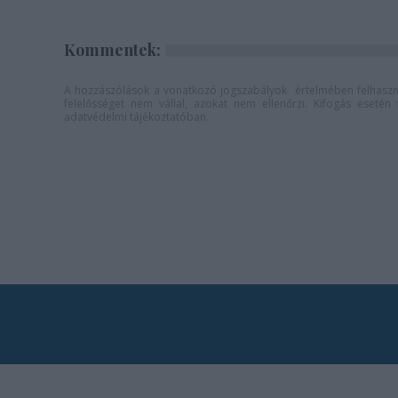
Kommentek:
A hozzászólások a
vonatkozó jogszabályok
értelmében felhaszná
felelősséget nem vállal, azokat nem ellenőrzi. Kifogás eseté
adatvédelmi tájékoztatóban
.