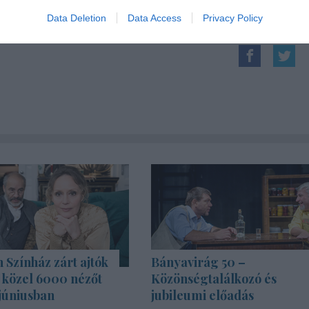
Data Deletion
Data Access
Privacy Policy
Színház zárt ajtók
Bányavirág 50 –
s közel 6000 nézőt
Közönségtalálkozó és
júniusban
jubileumi előadás