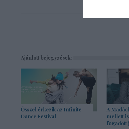
Ajánlott bejegyzések:
Ősszel érkezik az Infinite
A Madách 
Dance Festival
mellett i
fogadott 