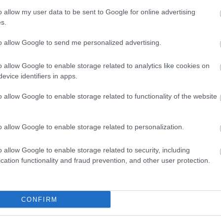
o allow my user data to be sent to Google for online advertising
s.
to allow Google to send me personalized advertising.
o allow Google to enable storage related to analytics like cookies on
evice identifiers in apps.
o allow Google to enable storage related to functionality of the website
(alkonyatkor)
o allow Google to enable storage related to personalization.
o allow Google to enable storage related to security, including
cation functionality and fraud prevention, and other user protection.
vos szakértői munkájának és Kertész Endre (cselló)
ámbéki Színházi Bázis
CONFIRM