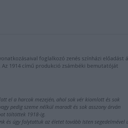
onatkozásaival foglalkozó zenés színházi előadást ál
s. Az 1914 című produkció zsámbéki bemutatóját
ott el a harcok mezején, ahol sok vér kiomlott és sok
, vagy pedig szeme nélkül maradt és sok asszony árván
t töltöttek 1918-ig.
nk és úgy folytattuk az életet tovább Isten segedelmével 