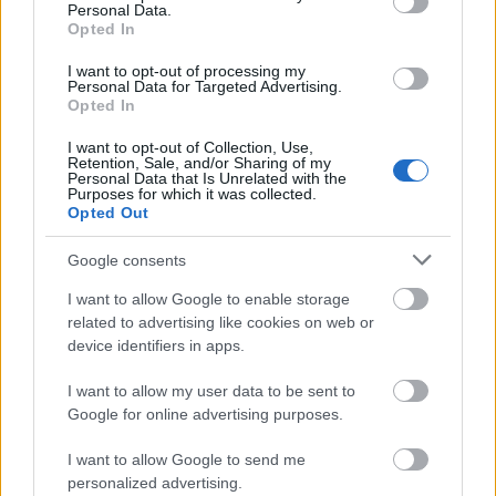
2014.09.11-13. 20.00
Personal Data.
Premier!
Opted In
Egy idilli bevásárlóközpont. Maga a földi
I want to opt-out of processing my
Personal Data for Targeted Advertising.
paradicsom. Pont olyan, amilyet megérdemeltünk.
Opted In
Egy napon ismeretlen eredetű vírus üti fel a fejét.
Pánik alakul ki. Karantént rendelnek el. A bent
I want to opt-out of Collection, Use,
Retention, Sale, and/or Sharing of my
ragadtak, a túlélésre rendezkednek be. A
Personal Data that Is Unrelated with the
szükségletek és az ösztönök átveszik az irányítást. A
Purposes for which it was collected.
Opted Out
vírus egyre csak terjed. Vajon ki fertőzött és ki nem?
Rába Roland legújabb rendezése sajátos keretek
Google consents
között mutatja be a mindannyiunkat foglalkoztató,
Ionesco által felvetett kérdéseket: milyen lehetőségei
I want to allow Google to enable storage
vannak az egyénnek a tömeggel szemben? Mi a
related to advertising like cookies on web or
különbség az elnyomók és az elnyomottak között?
device identifiers in apps.
Hogyan viselkedünk egy katasztrófahelyzetben? És
végül: képes-e legyőzni a racionalitás az irracionális
I want to allow my user data to be sent to
félelmet?
Google for online advertising purposes.
I want to allow Google to send me
personalized advertising.