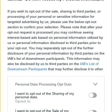
If you wish to opt-out of the sale, sharing to third parties, or
processing of your personal or sensitive information for
targeted advertising by us, please use the below opt-out
section to confirm your selection. Please note that after your
opt-out request is processed you may continue seeing
interest-based ads based on personal information utilized by
us or personal information disclosed to third parties prior to
your opt-out. You may separately opt-out of the further
disclosure of your personal information by third parties on the
IAB’s list of downstream participants. This information may
also be disclosed by us to third parties on the
IAB’s List of
Downstream Participants
that may further disclose it to other
third parties.
A Trafó 2014/2015-ös évadjának s
zeptemberi
Please note that this website/app uses one or more Google
Personal Data Processing Opt Outs
programja:
services and may gather and store information including but
not limited to your visit or usage behaviour. You may click to
I want to opt-out of the Sharing of my
personal data.
grant or deny consent to Google and its third-party tags to
Opted In
use your data for below specified purposes in below Google
Rába Roland / Proton Színház:
Utolsó
(színház)
consent section.
I want to opt-out of the Sale of my