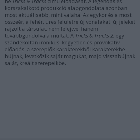
be
Tricks & Tracks
című előadását. A legendás és
korszakalkotó produkció alapgondolata azonban
most aktuálisabb, mint valaha. Az egykor és a most
összeér, a fehér, üres felületre új vonalakat, új jeleket
rajzolt a társulat, nem felejtve, hanem
továbbgondolva a múltat. A
Tricks & Tracks 2.
egy
szándékoltan ironikus, kegyetlen és provokatív
előadás: a szereplők karakterekből karakterekbe
bújnak, levetkőzik saját magukat, majd visszabújnak
saját, kreált szerepeikbe.