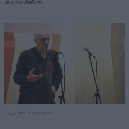
az érdeklődőket.
Nagy József igazgató