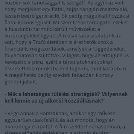
közben sok tanulsággal is szolgált. Az egyik az volt,
hogy megjelent egy fiatal, saját hangján megszólaló,
lassan beérő generáció, ők pedig magukkal hozzák a
fiatal közönségüket. Mi szeretnénk támogatni ezeket
a huszonöt-harminc körüli művészeket a
közönségükkel együtt. A másik tapasztalatunk az
volt, hogy a Trafó életében is érezhetők azok a
financiális megszorítások, amelyek a függetleneket
folyamatosan sújtották. Világos, hogy az eddiginél is
kevesebb a pénz, ezért a társulatoknak sokkal
összetettebb munkába kell fogniuk, mint korábban.
A megélhetés pedig ezekből fakadóan komoly
gondot jelent.
- Mik a lehetséges túlélési stratégiák? Milyennek
kell lennie az új alkotói hozzáállásnak?
-
Vége annak a korszaknak, amikor egy művész
egyszerűen csak felállt, és azt mondta, hogy én
akarok egy csapatot. A filmszektorhoz hasonlóan, a
sikeres előadás érdekében, a színház és tánc