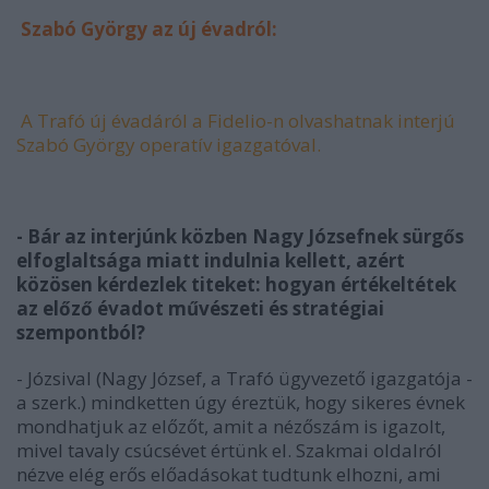
Szabó György az új évadról:
A Trafó új évadáról a Fidelio-n olvashatnak interjú
Szabó György operatív igazgatóval.
- Bár az interjúnk közben Nagy Józsefnek sürgős
elfoglaltsága miatt indulnia kellett, azért
közösen kérdezlek titeket: hogyan értékeltétek
az előző évadot művészeti és stratégiai
szempontból?
- Józsival (
Nagy József, a Trafó ügyvezető igazgatója -
a szerk.
) mindketten úgy éreztük, hogy sikeres évnek
mondhatjuk az előzőt, amit a nézőszám is igazolt,
mivel tavaly csúcsévet értünk el. Szakmai oldalról
nézve elég erős előadásokat tudtunk elhozni, ami