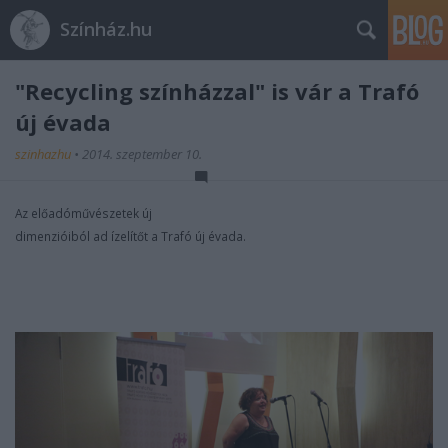
Színház.hu
"Recycling színházzal" is vár a Trafó
új évada
szinhazhu
•
2014. szeptember 10.
Az előadóművészetek új
dimenzióiból ad ízelítőt a Trafó új évada.