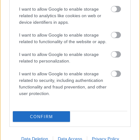
Trojka Színházi Társulás:
Cleansed
(színház)
2014.09.15. 20.00
I want to allow Google to enable storage
related to analytics like cookies on web or
Sarah Kane darabjainak a kíméletlen őszinteség és
device identifiers in apps.
az emberi sors iszonyatának leplezetlen
I want to allow Google to enable storage
feltérképezése a legfontosabb jellegzetessége. A
related to functionality of the website or app.
színházi forma határait a lehető legtágabban
értelmező szerzőt ma a legjelentősebb színpadi írók
I want to allow Google to enable storage
között tartják számon. Az ő darabját dolgozták össze
related to personalization.
az alkotók a ma már kultikusnak mondható
Lepkegyűjtő
című Fowles művel.
I want to allow Google to enable storage
related to security, including authentication
functionality and fraud prevention, and other
user protection.
Vincent de Rooij / Lakatos Csilla:
Zzzzzzzzzz
!
(
BOOT – AUW!TO – FLY) (kiscsoportos
összérzékszervi játék)
CONFIRM
2014.09.17,18, 20. 19.00, 20.30
2014.09.19. 19.00, 20.30, 22.00
2014.09.20. 17.00, 19.00, 20.30
Data Deletion
Data Access
Privacy Policy