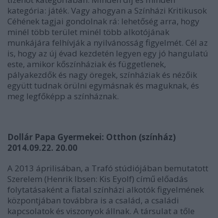
kategória: játék. Vagy ahogyan a Színházi Kritikusok
Céhének tagjai gondolnak rá: lehetőség arra, hogy
minél több terület minél több alkotójának
munkájára felhívják a nyilvánosság figyelmét. Cél az
is, hogy az új évad kezdetén legyen egy jó hangulatú
este, amikor kőszínháziak és függetlenek,
pályakezdők és nagy öregek, színháziak és nézőik
együtt tudnak örülni egymásnak és maguknak, és
meg legfőképp a színháznak.
Dollár Papa Gyermekei:
Otthon
(színház)
2014.09.22. 20.00
A 2013 áprilisában, a Trafó stúdiójában bemutatott
Szerelem
(Henrik Ibsen: Kis Eyolf) című előadás
folytatásaként a fiatal színházi alkotók figyelmének
központjában továbbra is a család, a családi
kapcsolatok és viszonyok állnak. A társulat a tőle