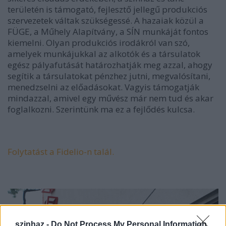
területén is támogató, fejlesztő jellegű produkciós
szervezetek váltak szükségessé. A hazaiak közül a
FÜGE, a Műhely Alapítvány, a SÍN munkáját fontos
kiemelni. Olyan produkciós irodákról van szó,
amelyek munkájukkal az alkotók és a társulatok
egész pályafutását határozhatják meg azzal, ahogy
segítik a társulatokat pénzhez jutni, megvalósítani,
menedzselni az előadásokat. Vagyis támogatják
mindazzal, amivel egy művész már nem tud és akar
foglalkozni. Szerintünk ma ez a fejlődés kulcsa.
Folytatást a Fidelio-n talál.
szinhaz -
Do Not Process My Personal Information