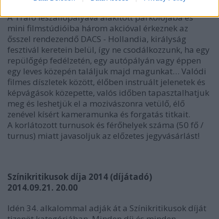
A Trafó leszállópályává alakított parkolójába és
mini filmstúdióiba három akcióval érkeznek az
ősszel rendezendő DACS - Hollandia, királyság
fesztivál keretein belül, így ne csodálkozzunk, ha egy
repülőgép fedélzetén, egy autópályán vagy éppen
egy leves közepén találjuk majd magunkat… Valódi
filmes díszletek között, élőben instruált jelenetek és
képvágások közepette, valós időben tapasztalhatjuk
meg és leshetjük el a mozivászonra vetülő, élő
zenével kísért kameramunka és forgatás titkait.
A korlátozott turnusok és férőhelyek száma (50 fő /
turnus) miatt javasoljuk az előzetes jegyvásárlást!
Színikritikusok díja 2014 (díjátadó)
2014.09.21. 20.00
Idén 34. alkalommal adják át a Színikritikusok díját
tizenöt kategóriában. Minden díj és minden