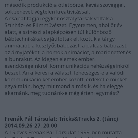
második produkciója ötletbörze, kevés szöveggel,
sok zenével, végtelen kreativitással.
A csapat tagjai egykor osztálytársak voltak a
Színház- és Filmművészeti Egyetemen, ahol öt év
alatt, a színészi alapképzésen túl különböző
bábtechnikákat sajátítottak el, köztük a tárgy
animációt, a kesztyűsbábozást, a pálcás bábozást,
az árnyjátékot, a homok animációt, a marionettet és
a bunrakut. Az
Idegen elemek emberi
esendőségeinkről, kommunikációs nehézségeinkről
beszél. Arra keresi a választ, lehetséges-e a valódi
kommunikáció két ember között, érdekel-e minket
egyáltalán, hogy mit mond a másik, és ha eléggé
akarnánk, meg tudnánk-e még érteni egymást?
Frenák Pál Társulat:
Tricks&Tracks 2
. (tánc)
2014.09.26-27. 20.00
A 15 éves Frenák Pál Társulat 1999-ben mutatta