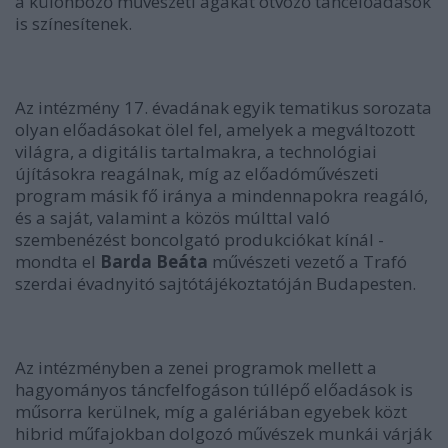
a különböző művészeti ágakat ötvöző táncelőadások
is színesítenek.
Az intézmény 17. évadának egyik tematikus sorozata
olyan előadásokat ölel fel, amelyek a megváltozott
világra, a digitális tartalmakra, a technológiai
újításokra reagálnak, míg az előadóművészeti
program másik fő iránya a mindennapokra reagáló,
és a saját, valamint a közös múlttal való
szembenézést boncolgató produkciókat kínál -
mondta el
Barda Beáta
művészeti vezető a Trafó
szerdai évadnyitó sajtótájékoztatóján Budapesten.
Az intézményben a zenei programok mellett a
hagyományos táncfelfogáson túllépő előadások is
műsorra kerülnek, míg a galériában egyebek közt
hibrid műfajokban dolgozó művészek munkái várják