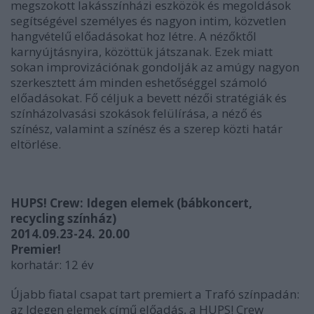
megszokott lakásszínházi eszközök és megoldások
segítségével személyes és nagyon intim, közvetlen
hangvételű előadásokat hoz létre. A nézőktől
karnyújtásnyira, közöttük játszanak. Ezek miatt
sokan improvizációnak gondolják az amúgy nagyon
szerkesztett ám minden eshetőséggel számoló
előadásokat. Fő céljuk a bevett nézői stratégiák és
színházolvasási szokások felülírása, a néző és
színész, valamint a színész és a szerep közti határ
eltörlése.
HUPS! Crew:
Idegen elemek
(bábkoncert,
recycling színház)
2014.09.23-24. 20.00
Premier!
korhatár: 12 év
Újabb fiatal csapat tart premiert a Trafó színpadán:
az Idegen elemek című előadás, a HUPS! Crew