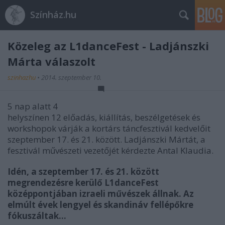
Színház.hu
Közeleg az L1danceFest - Ladjánszki
Márta válaszolt
szinhazhu
•
2014. szeptember 10.
5 nap alatt 4
helyszínen 12 előadás, kiállítás, beszélgetések és
workshopok várják a kortárs táncfesztivál kedvelőit
szeptember 17. és 21. között. Ladjánszki Mártát, a
fesztivál művészeti vezetőjét kérdezte Antal Klaudia.
Idén, a szeptember 17. és 21. között
megrendezésre kerülő L1danceFest
középpontjában izraeli művészek állnak.
Az
elmúlt évek lengyel és skandináv fellépőkre
fókuszáltak...