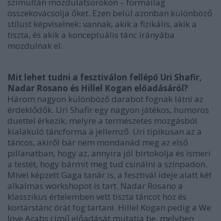
szimultán mozdulatsorokon – formailag
összekovácsolja őket. Ezen belül azonban különböző
stílust képviselnek: vannak, akik a fizikális, akik a
tiszta, és akik a konceptuális tánc irányába
mozdulnak el.
Mit lehet tudni a fesztiválon fellépő Uri Shafir,
Nadar Rosano és Hillel Kogan előadásáról?
Három nagyon különböző darabot fognak látni az
érdeklődők. Uri Shafir egy nagyon játékos, humoros
duettel érkezik, melyre a természetes mozgásból
kialakuló táncforma a jellemző. Uri tipikusan az a
táncos, akiről bár nem mondanád meg az első
pillanatban, hogy az, annyira jól birtokolja és ismeri
a testét, hogy bármit meg tud csinálni a színpadon.
Mivel képzett Gaga tanár is, a fesztivál ideje alatt két
alkalmas workshopot is tart. Nadar Rosano a
klasszikus értelemben vett tiszta táncot hoz és
kortárstánc órát fog tartani. Hillel Kogan pedig a We
love Arabs című előadását mutatja be, melyben