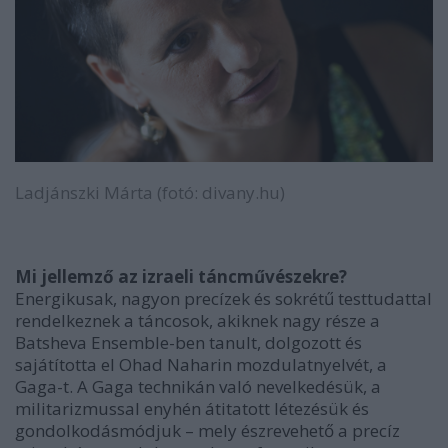
Ladjánszki Márta (fotó: divany.hu)
Mi jellemző az izraeli táncművészekre?
Energikusak, nagyon precízek és sokrétű testtudattal
rendelkeznek a táncosok, akiknek nagy része a
Batsheva Ensemble-ben tanult, dolgozott és
sajátította el Ohad Naharin mozdulatnyelvét, a
Gaga-t. A Gaga technikán való nevelkedésük, a
militarizmussal enyhén átitatott létezésük és
gondolkodásmódjuk – mely észrevehető a precíz