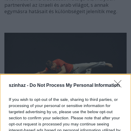
partnerével az izraeli és arab világot, s annak
egymásra hatásait és különbségeit jelenítik meg.
szinhaz -
Do Not Process My Personal Information
If you wish to opt-out of the sale, sharing to third parties, or
processing of your personal or sensitive information for
targeted advertising by us, please use the below opt-out
section to confirm your selection. Please note that after your
Uri Shafir (fotó: Gadi Dagon)
opt-out request is processed you may continue seeing
interest-based ads based on personal information utilized by