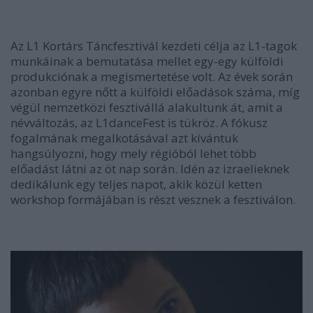
Az L1 Kortárs Táncfesztivál kezdeti célja az L1-tagok
munkáinak a bemutatása mellet egy-egy külföldi
produkciónak a megismertetése volt. Az évek során
azonban egyre nőtt a külföldi előadások száma, míg
végül nemzetközi fesztivállá alakultunk át, amit a
névváltozás, az L1danceFest is tükröz. A fókusz
fogalmának megalkotásával azt kívántuk
hangsúlyozni, hogy mely régióból lehet több
előadást látni az öt nap során. Idén az izraelieknek
dedikálunk egy teljes napot, akik közül ketten
workshop formájában is részt vesznek a fesztiválon.