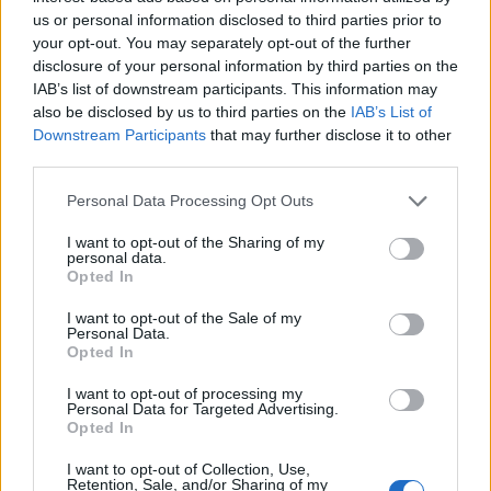
us or personal information disclosed to third parties prior to
A magyar alkotók közül idén kik kapnak
your opt-out. You may separately opt-out of the further
lehetőséget a megmutatkozásra?
disclosure of your personal information by third parties on the
Az idei Frissek Minifesztiválon Simányi Zsuzsanna,
IAB’s list of downstream participants. This information may
Szamosi Judit, Horváth Ádám Márton lépnek fel,
also be disclosed by us to third parties on the
IAB’s List of
illetve Biczók Anna és Herold Eszter érkezik hazai
Downstream Participants
that may further disclose it to other
bemutatóval. Anyagi támogatás híján azzal tudjuk
third parties.
őket segíteni, hogy levesszük a vállukról a hely és
Please note that this website/app uses one or more Google
Personal Data Processing Opt Outs
megjelenések keresésének, illetve a
services and may gather and store information including but
dokumentációnak a terhét.
not limited to your visit or usage behaviour. You may click to
I want to opt-out of the Sharing of my
personal data.
grant or deny consent to Google and its third-party tags to
Opted In
use your data for below specified purposes in below Google
Az idei programműsort a saját, UNTITLED – a
consent section.
I want to opt-out of the Sale of my
meditation in one act című bemutatód is
Personal Data.
gazdagítja.
Opted In
Ez volt az első alkalom, hogy egy táncos kért fel arra,
I want to opt-out of processing my
hogy készítsek neki egy előadást. Benjamin Jarrett
Personal Data for Targeted Advertising.
tavaly ősszel keresett meg, hogy szeretne Amerikába
Opted In
visszatérve egy olyan szólóval fellépni Amerikában,
melyet nem ő koreografál. Először egy kötetlen
I want to opt-out of Collection, Use,
Retention, Sale, and/or Sharing of my