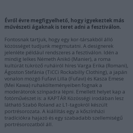
Évről évre megfigyelhető, hogy igyekeztek más
művészeti ágaknak is teret adni a fesztiválon.
Fontosnak tartjuk, hogy egy kor-társakból álló
közösséget tudjunk megmutatni. A designerek
jelenléte például rendszeres a fesztiválon. Idén a
mindig lelkes Németh Anikó (Manier), a roma
kultúrát tükröző ruháiról híres Varga Erika (Romani),
Ágoston Stefánia (TiCCi Rockabilly Clothing), a japán
vonalon mozgó Fufavi Lilla (Fufavi) és Kasza Emese
(Mei Kawa) ruhakölteményeiben fognak a
moderátorok színpadra lépni. Emellett helyet kap a
fotóművészet is: a KAPTÁR Közösségi irodában lesz
látható Szabó Roland az L1-tagokról készült
portrésorozata. A kiállítás egy a kőszínházi
tradíciókra hajazó és egy szabadabb szellemiségű
portrésorozatból áll.