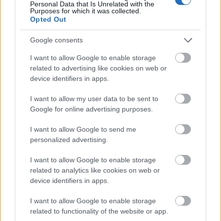
workshop-ot szerveztem Bennek több táncost is
Personal Data that Is Unrelated with the
Purposes for which it was collected.
invitálva a műhelymunkára, hogy jobban
Opted Out
megismerjük egymást, és hogy kiderüljön megvan-e
a közös munka alapfeltétele: a kölcsönös szimpátia.
Google consents
Az egy hónapos műhelymunka után kezdtünk el
hárman, Varga Zsolttal kiegészülve, az előadás
I want to allow Google to enable storage
létrehozásával foglalkozni. Kíváncsi voltam, hogyan
related to advertising like cookies on web or
sikerül majd a kelet-európai mentalitást és az attól
device identifiers in apps.
annyira eltérő amerikai szemléletet összeegyeztetni.
A közös téma és a produkció vezérvonala végül a
I want to allow my user data to be sent to
Google for online advertising purposes.
meditáció lett.
I want to allow Google to send me
personalized advertising.
I want to allow Google to enable storage
related to analytics like cookies on web or
device identifiers in apps.
I want to allow Google to enable storage
related to functionality of the website or app.