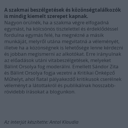
A szakmai beszélgetések és közönségtalálkozók
is mindig kiemelt szerepet kapnak.
Nagyon örülnék, ha a szakma végre elfogadná
egymást, ha kölcsönös tisztelettel és érdeklődéssel
fordulna egymás felé, ha megnézné a másik
munkáját, melyről utána megvitatná a véleményét,
illetve ha a közönségnek is lehetősége lenne kérdezni
és jobban megismerni az alkotókat. Erre irányulnak
az előadások utáni vitabeszélgetések, melyeket
Bálint Orsolya fog moderálni. Emellett Sándor Zita
és Bálint Orsolya fogja vezetni a Kritikai Önképző
Műhelyt, ahol fiatal pályakezdő kritikusok cserélnek
véleményt a látottakról és publikálnak hosszabb-
rövidebb írásokat a blogunkon.
Az interjút készítette: Antal Klaudia