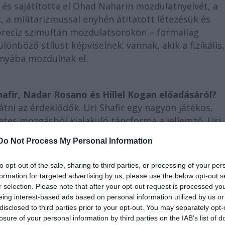
és sajátította el Ohad Naharin mozdulatnyelvét, a
 a militarizmussal enyhén átitatott létezésük és
recíz szimultán mozdulatsorokon – formailag
önböző stílust képviselnek: vannak, akik a fizikális,
rányába mozdulnak el.
Shafir, Nadar Rosano és Hillel Kogan előadásáról?
ni az érdeklődők. Uri Shafir egy nagyon játékos,
etes mozgásból kialakuló táncforma a jellemző. Uri
nád meg az első pillanatban, hogy az, annyira jól
Do Not Process My Personal Information
meg tud csinálni a színpadon. Mivel képzett Gaga ta
kshopot is tart. Nadar Rosano a klasszikus értelembe
to opt-out of the sale, sharing to third parties, or processing of your per
fog tartani. Hillel Kogan pedig a We love Arabs című
formation for targeted advertising by us, please use the below opt-out s
z izraeli és arab világot, s annak egymásra hatásai
r selection. Please note that after your opt-out request is processed y
eing interest-based ads based on personal information utilized by us or
disclosed to third parties prior to your opt-out. You may separately opt-
losure of your personal information by third parties on the IAB’s list of