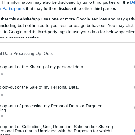
. This information may also be disclosed by us to third parties on the
IA
Participants
that may further disclose it to other third parties.
 that this website/app uses one or more Google services and may gath
including but not limited to your visit or usage behaviour. You may click 
 to Google and its third-party tags to use your data for below specifi
ogle consent section.
l Data Processing Opt Outs
o opt-out of the Sharing of my personal data.
In
o opt-out of the Sale of my Personal Data.
In
ir (fotó: Gadi Dagon)
to opt-out of processing my Personal Data for Targeted
ing.
In
 lehetőséget a megmutatkozásra?
o opt-out of Collection, Use, Retention, Sale, and/or Sharing
ersonal Data that Is Unrelated with the Purposes for which it
uzsanna, Szamosi Judit, Horváth Ádám Márton lépnek f
lected.