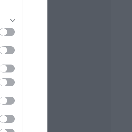
in
épni
több
tán