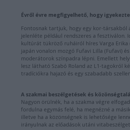
Évről évre megfigyelhető, hogy igyekezte
Fontosnak tartjuk, hogy egy kor-társakból
jelenléte például rendszeres a fesztiválon.
kultúrát tükröző ruháiról híres Varga Erika 
japán vonalon mozgó Fufavi Lilla (Fufavi) 
moderátorok színpadra lépni. Emellett hel
lesz látható Szabó Roland az L1-tagokról kés
tradíciókra hajazó és egy szabadabb szelle
A szakmai beszélgetések és közönségtalá
Nagyon örülnék, ha a szakma végre elfogadn
fordulna egymás felé, ha megnézné a másik
illetve ha a közönségnek is lehetősége len
irányulnak az előadások utáni vitabeszélge