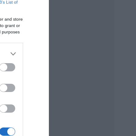
B’s List of
er and store
to grant or
ed purposes
el,