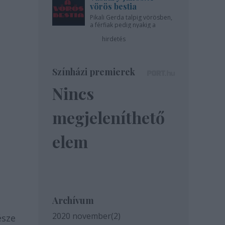
vörös bestia
Pikali Gerda talpig vörösben,
a férfiak pedig nyakig a
pácban - az Újszínházban!
hirdetés
Színházi premierek
Nincs
megjeleníthető
elem
Archívum
2020 november
(
2
)
észe