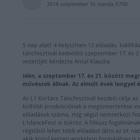
2014. szeptember 10. szerda, 07:00
5 nap alatt 4 helyszínen 12 előadás, kiállí
táncfesztivál kedvelőit szeptember 17. és 21
vezetőjét kérdezte Antal Klaudia.
Idén, a szeptember 17. és 21. között meg
művészek állnak.
Az elmúlt évek lengyel é
Az L1 Kortárs Táncfesztivál kezdeti célja 
külföldi produkciónak a megismertetése vol
előadások száma, míg végül nemzetközi feszt
L1danceFest is tükröz. A fókusz fogalmána
régióból lehet több előadást látni az öt nap
akik közül ketten workshop formájában is r