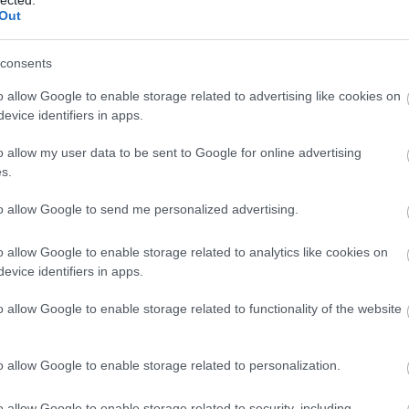
Out
k hazai bemutatóval. Anyagi támogatás híján azzal
król a hely és megjelenések keresésének, illetve a
consents
o allow Google to enable storage related to advertising like cookies on
evice identifiers in apps.
 – a meditation in one act című bemutatód is
o allow my user data to be sent to Google for online advertising
s.
t fel arra, hogy készítsek neki egy előadást. Benjam
eretne Amerikába visszatérve egy olyan szólóval fell
to allow Google to send me personalized advertising.
őször egy kötetlen workshop-ot szerveztem Bennek 
y jobban megismerjük egymást, és hogy kiderüljön
o allow Google to enable storage related to analytics like cookies on
evice identifiers in apps.
kölcsönös szimpátia. Az egy hónapos műhelymunka u
lve, az előadás létrehozásával foglalkozni. Kíváncsi
o allow Google to enable storage related to functionality of the website
 mentalitást és az attól annyira eltérő amerikai
és a produkció vezérvonala végül a meditáció lett.
o allow Google to enable storage related to personalization.
o allow Google to enable storage related to security, including