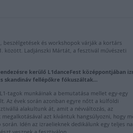
tás, beszélgetések és workshopok várják a kortárs
. között. Ladjánszki Mártát, a fesztivál művészeti
rendezésre kerülő L1danceFest középpontjában izr
s skandináv fellépőkre fókuszáltak...
az L1-tagok munkáinak a bemutatása mellet egy-egy
t. Az évek során azonban egyre nőtt a külföldi
ivállá alakultunk át, amit a névváltozás, az
k megalkotásával azt kívántuk hangsúlyozni, hogy m
 során. Idén az izraelieknek dedikálunk egy teljes n
észt vesznek a fesztiválon.