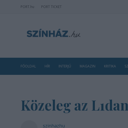
PORT
.hu
PORT TICKET
FŐOLDAL
HÍR
INTERJÚ
MAGAZIN
KRITIKA
S
Közeleg az L1dan
szinhazhu