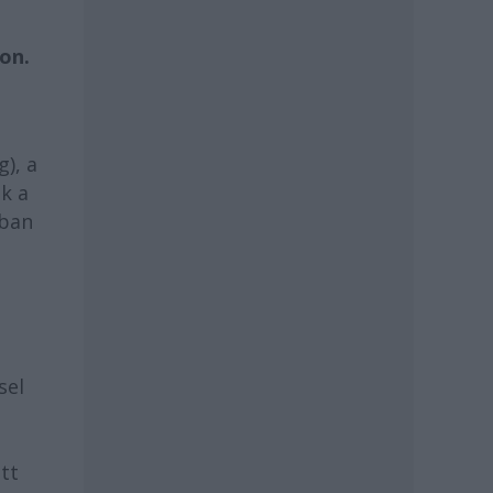
on.
g), a
k a
ában
sel
tt