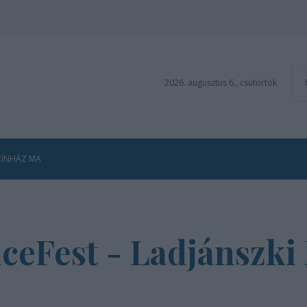
2026. augusztus 6., csütörtök
ZÍNHÁZ MA
ceFest - Ladjánszki 