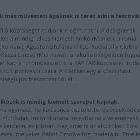
k más művészeti ágaknak is teret adni a fesztivál
 álló közösséget tudjunk megmutatni. A designerek
 Idén a mindig lelkes Németh Anikó (Manier), a roma
(Romani), Ágoston Stefánia (TiCCi Rockabilly Clothin
és Kasza Emese (Mei Kawa) ruhakölteményeiben fogna
yet kap a fotóművészet is: a KAPTÁR Közösségi irod
zült portrésorozata. A kiállítás egy a kőszínházi
miségű portrésorozatból áll.
lkozók is mindig kiemelt szerepet kapnak.
á egymást, ha kölcsönös tisztelettel és érdeklődés
 munkáját, melyről utána megvitatná a véleményét,
ne kérdezni és jobban megismerni az alkotókat. Erre
tések, melyeket Bálint Orsolya fog moderálni. Emelle