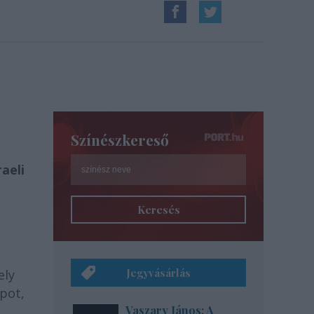
Színészkereső
aeli
Keresés
Jegyvásárlás
ely
apot,
Vaszary János: A