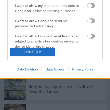
I want to allow my user data to be sent to
Google for online advertising purposes.
Ajánlott bejegyzések:
I want to allow Google to send me
personalized advertising.
I want to allow Google to enable storage
Indul az e-Trafó online programsorozat
related to analytics like cookies on web or
device identifiers in apps.
CONFIRM
I want to allow Google to enable storage
related to functionality of the website or app.
Meghalt Böröndi Tamás
Data Deletion
Data Access
Privacy Policy
I want to allow Google to enable storage
related to personalization.
Rögtön dupla premierrel kezdi az új
I want to allow Google to enable storage
évadot a Radnóti
related to security, including authentication
functionality and fraud prevention, and other
user protection.