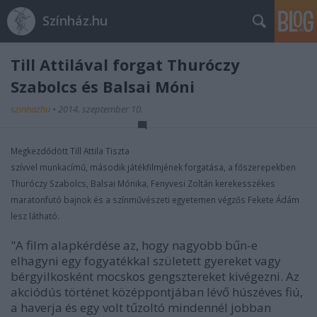
Színház.hu
Till Attilával forgat Thuróczy
Szabolcs és Balsai Móni
szinhazhu
•
2014. szeptember 10.
Megkezdődött Till Attila Tiszta
szívvel munkacímű, második játékfilmjének forgatása, a főszerepekben
Thuróczy Szabolcs, Balsai Mónika, Fenyvesi Zoltán kerekesszékes
maratonfutó bajnok és a színművészeti egyetemen végzős Fekete Ádám
lesz látható.
"A film alapkérdése az, hogy nagyobb bűn-e
elhagyni egy fogyatékkal született gyereket vagy
bérgyilkosként mocskos gengsztereket kivégezni. Az
akciódús történet középpontjában lévő húszéves fiú,
a haverja és egy volt tűzoltó mindennél jobban