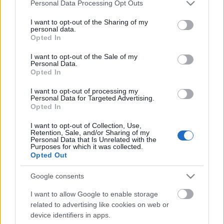
Please note that this website/app uses one or more Google
Personal Data Processing Opt Outs
A filmalap 285 millió forintos támogatásával a
services and may gather and store information including but
Laokoon Filmgroup gyártásában készülő film
not limited to your visit or usage behaviour. You may click to
I want to opt-out of the Sharing of my
personal data.
forgatókönyvét Till Attila írta; a forgatókönyv
grant or deny consent to Google and its third-party tags to
Opted In
fejlesztését és a gyártás-előkészítést az MNF
use your data for below specified purposes in below Google
korábban már 14 millió forinttal támogatta. A film
consent section.
I want to opt-out of the Sale of my
producere
Stalter Judit, Rajna Gábor és Sipos
Personal Data.
Opted In
Gábor,
operatőre
Juhász Imre
, látványtervezője
Ágh
Márton
, vágója
Gothár Márton.
I want to opt-out of processing my
Personal Data for Targeted Advertising.
Opted In
A forgatás hétfőn kezdődött és 38 napot vesz
I want to opt-out of Collection, Use,
igénybe, számos budapesti helyszínen zajlik.
Retention, Sale, and/or Sharing of my
Elkészülte után a filmet Magyarországon az A
Personal Data that Is Unrelated with the
Purposes for which it was collected.
Company Hungary forgalmazza majd; a
Opted Out
mozibemutatót várhatóan 2015 őszén tartják.
Google consents
I want to allow Google to enable storage
related to advertising like cookies on web or
device identifiers in apps.