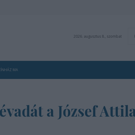
2026. augusztus 8., szombat
ZÍNHÁZ MA
 évadát a József Attil