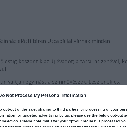
Színház előtti téren Utcabállal várnak minden
 estig köszöntik az új évadot; a társulat zenével, k
zül.
an váltják egymást a színművészek. Lesz éneklés,
utatókból és a repertoár előadásokból (
Cigánykerék,
ám polgár
Do Not Process My Personal Information
).
 régi dallamok, dalok is felcsendülnek, melybe a
to opt-out of the sale, sharing to third parties, or processing of your per
formation for targeted advertising by us, please use the below opt-out s
közös táncolás és élőzene zárja a programot.
r selection. Please note that after your opt-out request is processed y