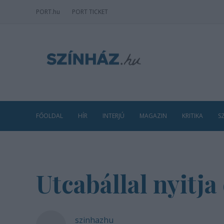
PORT
.hu
PORT TICKET
FŐOLDAL
HÍR
INTERJÚ
MAGAZIN
KRITIKA
S
Utcabállal nyitja
szinhazhu