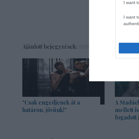
I want t
I want t
authenti
Ajánlott bejegyzések:
"Csak engedjenek át a
A Madách 
határon, jövünk!"
mellett i
fogadott 