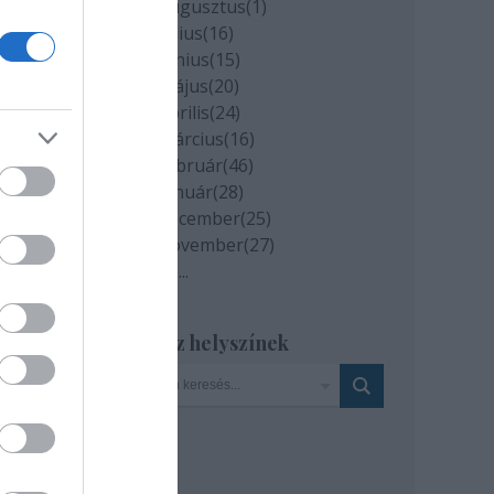
2020 augusztus
(
1
)
2020 július
(
16
)
2020 június
(
15
)
2020 május
(
20
)
2020 április
(
24
)
2020 március
(
16
)
2020 február
(
46
)
2020 január
(
28
)
2019 december
(
25
)
2019 november
(
27
)
Tovább
...
a
Szinház helyszínek