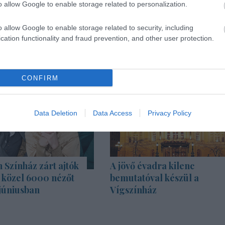
o allow Google to enable storage related to personalization.
o allow Google to enable storage related to security, including
cation functionality and fraud prevention, and other user protection.
CONFIRM
Data Deletion
Data Access
Privacy Policy
Színház zárt ajtók
A jövő évadra kilenc
s közel 6000 nézőt
bemutatóval készül a
júniusban
Vígszínház