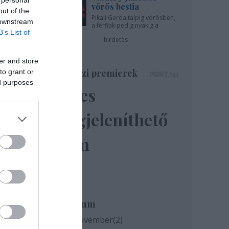
 personal
z
vörös bestia
out of the
Pikali Gerda talpig vörösben,
 downstream
a férfiak pedig nyakig a
B’s List of
pácban - az Újszínházban!
hirdetés
er and store
Színházi premierek
to grant or
ed purposes
Nincs
megjeleníthető
elem
Archívum
2020 november
(
2
)