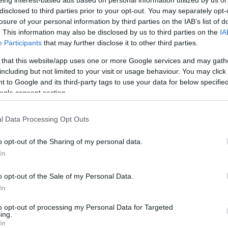
eing interest-based ads based on personal information utilized by us or
ák, értékelhetik a színművészek étel remekeit, les
disclosed to third parties prior to your opt-out. You may separately opt-
otókat is!
losure of your personal information by third parties on the IAB’s list of
. This information may also be disclosed by us to third parties on the
IA
Participants
that may further disclose it to other third parties.
 that this website/app uses one or more Google services and may gath
including but not limited to your visit or usage behaviour. You may click 
 to Google and its third-party tags to use your data for below specifi
ogle consent section.
l Data Processing Opt Outs
o opt-out of the Sharing of my personal data.
In
o opt-out of the Sale of my Personal Data.
In
to opt-out of processing my Personal Data for Targeted
ing.
In