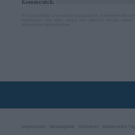
Kommentek:
A hozzászólások a
vonatkozó jogszabályok
értelmében felhaszná
felelősséget nem vállal, azokat nem ellenőrzi. Kifogás eseté
adatvédelmi tájékoztatóban
.
Impresszum
Médiaajánlat
Disclaimer
Adatkezelési Táj