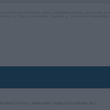
lói tartalomnak minősülnek, értük a
szolgáltatás technikai
üzemeltetője sem
n forduljon a blog szerkesztőjéhez. Részletek a
Felhasználási feltételekben
ékoztató (Port.hu)
Adatkezelési Tájékoztató (Inda-labs Zrt.)