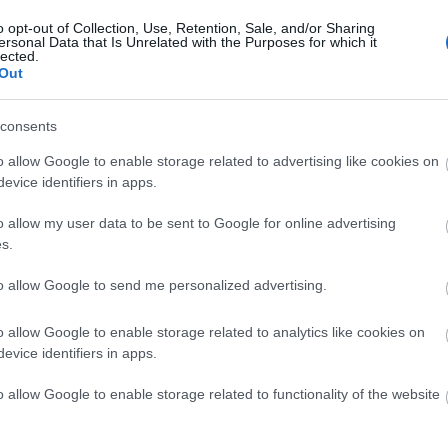
ozsefattilaszinhaz.hu
o opt-out of Collection, Use, Retention, Sale, and/or Sharing
ersonal Data that Is Unrelated with the Purposes for which it
lected.
Out
consents
rodalmi szalon a Stúdióban)
o allow Google to enable storage related to advertising like cookies on
ött, a részletekért kattintson ide
evice identifiers in apps.
o allow my user data to be sent to Google for online advertising
npadon, közben arcfestés és kézműves ügyeskedés 
s.
to allow Google to send me personalized advertising.
o allow Google to enable storage related to analytics like cookies on
evice identifiers in apps.
o allow Google to enable storage related to functionality of the website