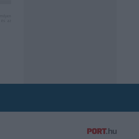
milyen
és az