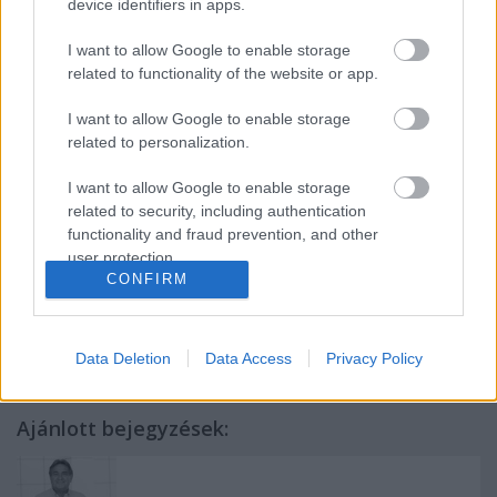
device identifiers in apps.
2015. március 6. IV. Henrik – 2. rész
2015. április 24. A windsori víg nők
I want to allow Google to enable storage
2015. május 8. Minden jó, ha jó a vége
related to functionality of the website or app.
I want to allow Google to enable storage
related to personalization.
Valamennyi előadás 19.00 órakor kezdődik.
I want to allow Google to enable storage
related to security, including authentication
functionality and fraud prevention, and other
user protection.
CONFIRM
Data Deletion
Data Access
Privacy Policy
Ajánlott bejegyzések: