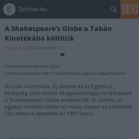
Színház.hu
A Shakespeare’s Globe a Tabán
Kinotékába költözik
szinhazhu
•
2014. szeptember 11.
A londoni
Shakespeare’s Globe
színházi produkcióit vetíti a Tabán Kinotéka angolul, magyar felirattal.
Az USA, Ausztrália, Új-Zéland és az Egyesült
Királyság után immár Magyarországon is láthatóak
a Shakespeare’s Globe produkciók. (E színház az
egykori londoni Globe hű mása, melyet az eredetitől
200 méterre építettek fel 1997-ben.)