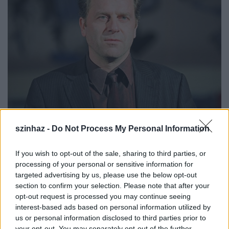
szinhaz -
Do Not Process My Personal Information
If you wish to opt-out of the sale, sharing to third parties, or
processing of your personal or sensitive information for
A jelen levő képviselők többségi szavazatával, egy
targeted advertising by us, please use the below opt-out
tartózkodás mellett meghozott döntés értelmében
section to confirm your selection. Please note that after your
Oberfrank Pál új mandátuma 2015. február 1-től
opt-out request is processed you may continue seeing
újabb öt évre szól.
interest-based ads based on personal information utilized by
us or personal information disclosed to third parties prior to
Oberfrank Pál
egyedüliként pályázott a Veszprémi
your opt-out. You may separately opt-out of the further