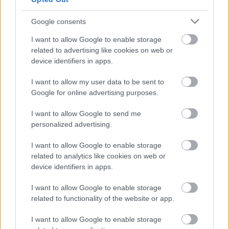
Nem szeretnék rajtuk kísérletezni, ezért inkább nyúlunk
a már bizonyított értékekhez”
.
Google consents
Az igazgató célként fogalmazta meg a fiatalok felé
I want to allow Google to enable storage
történő nyitást, a gyermekes családok és az
related to advertising like cookies on web or
egyetemisták elérését, mert ők lesznek a jövő
device identifiers in apps.
közönsége.
Oberfrank Pál
kiemelte, hogy a
társművészeteknek is teret kíván adni.
I want to allow my user data to be sent to
Google for online advertising purposes.
A Veszprémi Petőfi Színház bérleteseinek száma
Oberfrank Pál
kinevezése óta 11 ezerről 17 ezerre
I want to allow Google to send me
növekedett, a nézőszám stabilan 80-90 ezer körül
personalized advertising.
mozog.
I want to allow Google to enable storage
related to analytics like cookies on web or
device identifiers in apps.
I want to allow Google to enable storage
Címkék:
Oberfrank Pál
veszprémi petőfi színház
related to functionality of the website or app.
I want to allow Google to enable storage