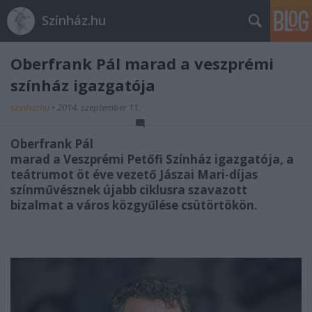
Színház.hu
Oberfrank Pál marad a veszprémi
színház igazgatója
szinhazhu
•
2014. szeptember 11.
Oberfrank Pál
marad a Veszprémi Petőfi Színház igazgatója, a
teátrumot öt éve vezető Jászai Mari-díjas
színművésznek újabb ciklusra szavazott
bizalmat a város közgyűlése csütörtökön.