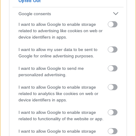
Opted Out
szerint a két szeptemberi előadás összbevétele
nyolcvanezer euró (több mint 24 millió forint) lesz.
Google consents
Ennek tíz százalékát a pompeji régészeti felügyelet
I want to allow Google to enable storage
kapja meg.
related to advertising like cookies on web or
device identifiers in apps.
A tervek között szerepel a pompeji kör alakú
I want to allow my user data to be sent to
amfiteátrum használata is. A szintén ókori műemlék
Google for online advertising purposes.
restaurálása 2010-ben fejeződött be. A húszezer
férőhelyes amfiteátrumban utoljára a Pink Floyd
I want to allow Google to send me
brit rockegyüttes lépett fel 1971-ben.
personalized advertising.
I want to allow Google to enable storage
related to analytics like cookies on web or
device identifiers in apps.
I want to allow Google to enable storage
related to functionality of the website or app.
I want to allow Google to enable storage