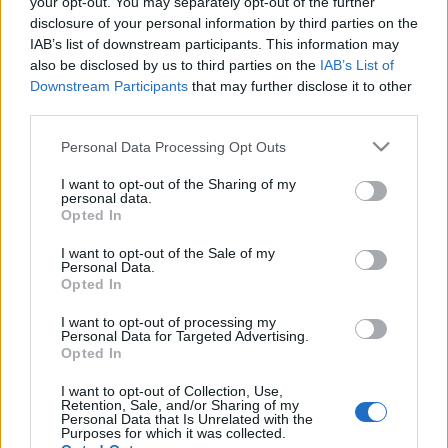
your opt-out. You may separately opt-out of the further
színház. A szeptemberi bemutatkozás kísérleti
disclosure of your personal information by third parties on the
jellegű annak felmérésére, hogy Pompejiben lehet-e
IAB’s list of downstream participants. This information may
a veronai arénához hasonló operaszezont rendezni -
also be disclosed by us to third parties on the
IAB’s List of
mondta el a fesztiválprogram bemutatásakor Dario
Downstream Participants
that may further disclose it to other
Franceschini olasz kulturális miniszter.
third parties.
Please note that this website/app uses one or more Google
Personal Data Processing Opt Outs
A pompeji fesztivál nem titkolt célja a régészeti
services and may gather and store information including but
terület kulturális értékének növelése - hangoztatta
not limited to your visit or usage behaviour. You may click to
I want to opt-out of the Sharing of my
personal data.
az olasz miniszter. Dario Franceschini elmondta:
grant or deny consent to Google and its third-party tags to
Opted In
szeptember első vasárnapján mintegy 18 ezer
use your data for below specified purposes in below Google
látogatója volt az ásatásoknak. Közülük lehet, hogy
consent section.
I want to opt-out of the Sale of my
sokan egy esti operára is visszatérnének.
Personal Data.
Opted In
I want to opt-out of processing my
Hozzátette: ha a mostani két előadás iránt lesz
Personal Data for Targeted Advertising.
érdeklődés, a pompeji fesztivál jövőre már hét
Opted In
darabbal folytatódhat.
I want to opt-out of Collection, Use,
A kétezer év óta először használt Teatro Grande ezer
Retention, Sale, and/or Sharing of my
néző befogadására alkalmas, de a nézőteret további
Personal Data that Is Unrelated with the
Purposes for which it was collected.
hatszázötven üléssel tudják bővíteni. A számítások