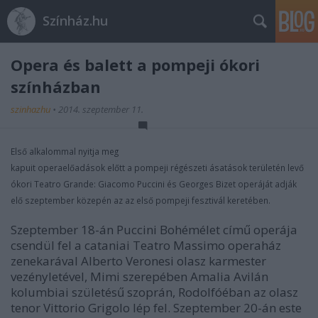
Színház.hu
Opera és balett a pompeji ókori
színházban
szinhazhu
•
2014. szeptember 11.
Első alkalommal nyitja meg
kapuit operaelőadások előtt a pompeji régészeti ásatások területén levő
ókori Teatro Grande: Giacomo Puccini és Georges Bizet operáját adják
elő szeptember közepén az az első pompeji fesztivál keretében.
Szeptember 18-án Puccini Bohémélet című operája
csendül fel a cataniai Teatro Massimo operaház
zenekarával Alberto Veronesi olasz karmester
vezényletével, Mimi szerepében Amalia Avilán
kolumbiai születésű szoprán, Rodolfóéban az olasz
tenor Vittorio Grigolo lép fel. Szeptember 20-án este