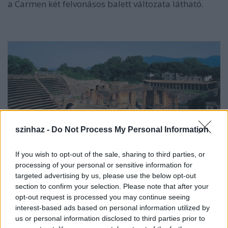
a Carmen két felvonásos balett változata látható.
szinhaz -
Do Not Process My Personal Information
If you wish to opt-out of the sale, sharing to third parties, or
processing of your personal or sensitive information for
targeted advertising by us, please use the below opt-out
section to confirm your selection. Please note that after your
opt-out request is processed you may continue seeing
interest-based ads based on personal information utilized by
Mindkét darabnak rendkívüli díszletet ad a Krisztus
us or personal information disclosed to third parties prior to
előtti 2. században emelt szabadtéri pompeji