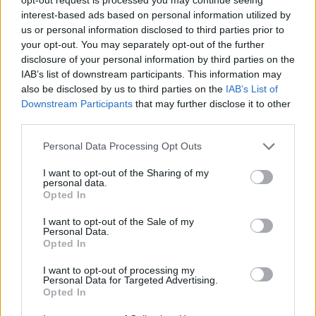
interest-based ads based on personal information utilized by
us or personal information disclosed to third parties prior to
your opt-out. You may separately opt-out of the further
disclosure of your personal information by third parties on the
IAB’s list of downstream participants. This information may
also be disclosed by us to third parties on the
IAB’s List of
Downstream Participants
that may further disclose it to other
third parties.
Please note that this website/app uses one or more Google
Personal Data Processing Opt Outs
services and may gather and store information including but
not limited to your visit or usage behaviour. You may click to
I want to opt-out of the Sharing of my
personal data.
grant or deny consent to Google and its third-party tags to
Opted In
use your data for below specified purposes in below Google
consent section.
I want to opt-out of the Sale of my
Personal Data.
Opted In
I want to opt-out of processing my
Personal Data for Targeted Advertising.
Opted In
Szendy Szilvivel
ellentétben
Dolhai Attilának
a
törökországi volt az első ilyen jellegű