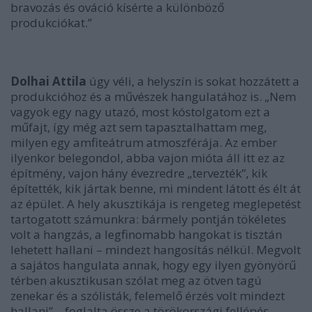
bravozás és ováció kísérte a különböző
produkciókat.”
Dolhai Attila
úgy véli, a helyszín is sokat hozzátett a
produkcióhoz és a művészek hangulatához is.
„Nem
vagyok egy nagy utazó, most kóstolgatom ezt a
műfajt, így még azt sem tapasztalhattam meg,
milyen egy amfiteátrum atmoszférája. Az ember
ilyenkor belegondol, abba vajon mióta áll itt ez az
építmény, vajon hány évezredre „tervezték”, kik
építették, kik jártak benne, mi mindent látott és élt át
az épület. A hely akusztikája is rengeteg meglepetést
tartogatott számunkra: bármely pontján tökéletes
volt a hangzás, a legfinomabb hangokat is tisztán
lehetett hallani – mindezt hangosítás nélkül. Megvolt
a sajátos hangulata annak, hogy egy ilyen gyönyörű
térben akusztikusan szólat meg az ötven tagú
zenekar és a szólisták, felemelő érzés volt mindezt
hallani”
– foglalta össze a törökországi fellépés