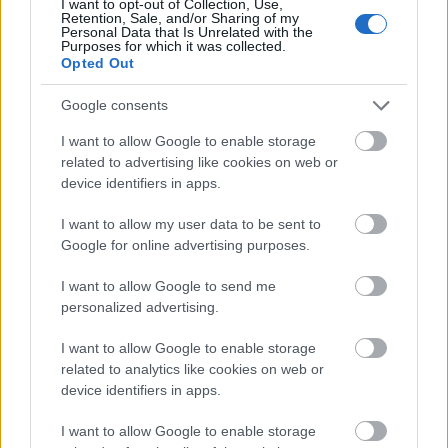
I want to opt-out of Collection, Use,
vendégszereplése külföldön.
Retention, Sale, and/or Sharing of my
Personal Data that Is Unrelated with the
Purposes for which it was collected.
„Természetesen volt bennem egy kis izgalom, hiszen
Opted Out
egészen másfajta igénybevételt jelent, amikor az
embernek egy hosszabb út után kell helytállni ilyen
Google consents
nagyszabású gálán. Egyébként is izgulós típus
I want to allow Google to enable storage
vagyok, a fellépések előtt van bennem egy kis drukk,
related to advertising like cookies on web or
hogy biztosan azt nyújtsam a közönségnek, amit
device identifiers in apps.
magamtól elvárok. Itt be kellett illeszkednem egy
komplett, felépített műsorstruktúrába is, úgy hogy a
I want to allow my user data to be sent to
lehető legtöbbet kapja tőlem a közönség abban a
Google for online advertising purposes.
néhány dalban, amit én adok elő a színpadon”
–
vallotta be
Dolhai Attila
, akire a többi kollégájához
I want to allow Google to send me
hasonlóan nagy hatással volt a fellépés helyszíne.
personalized advertising.
I want to allow Google to enable storage
related to analytics like cookies on web or
„Amellett, hogy nagyon szép környezetbe kerültünk,
device identifiers in apps.
az aspendosi amfiteátrumban gyönyörűen szóltak a
dalok – hatalmas sikert arattunk és ez újabb
I want to allow Google to enable storage