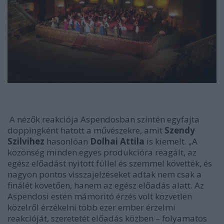
A nézők reakciója Aspendosban szintén egyfajta
doppingként hatott a művészekre, amit
Szendy
Szilvihez
hasonlóan
Dolhai Attila
is kiemelt.
„A
közönség minden egyes produkcióra reagált, az
egész előadást nyitott füllel és szemmel követték, és
nagyon pontos visszajelzéseket adtak nem csak a
finálét követően, hanem az egész előadás alatt. Az
Aspendosi estén mámorító érzés volt közvetlen
közelről érzékelni több ezer ember érzelmi
reakcióját, szeretetét előadás közben – folyamatos