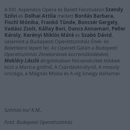
A XXI. Aspendos Opera és Balett Fesztiválon
Szendy
Szilvi
és
Dolhai Attila
mellett
Bordás Barbara,
Fischl Mónika, Frankó Tünde, Boncsér Gergely,
Vadász Zsolt, Kállay Bori, Dancs Annamari, Peller
Károly, Kerényi Miklós Máté
és
Szabó Dávid
,
valamint a Budapesti Operettszínház
Ének
-
és
Balettkara
lépett fel. Az Operett Gálán a
Budapesti
Operettszínház Zenekarának közreműködésével,
Makláry László
dirigálásában
felcsendültek többek
közt a Marica grófnő, A Csárdáskirálynő, A mosoly
országa, a Mágnás Miska és A víg özvegy dallamai.
Színház.hu/ K.M.,
Fotó: Budapesti Operettszínház