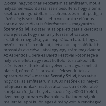
„Sokkal nagyobbnak képzeltem az amfiteátrumot, a
helyszínen viszont azzal szembesültem, hogy a tér is
kisebb, mint gondoltam, az elrendezés miatt pedig a
közönség is sokkal közelebb van, ami az előadás
során a reakcióikat is felerősítette”
– magyarázta
Szendy Szilvi
, aki szerint az operett gála sikerét az is
előre jelezte, hogy már a nyitószámot vastaps
szakította meg.
„Nagyon inspirálóan hatott, hogy a
nézők ismerték a dalokat, illetve ott kapcsolódtak be
tapssal és ovációval, ahol egy-egy szám megkívánta.
Az Aspendos Opera és Balett Fesztivál közönsége a
helyiek mellett nagy részt külföldi turistákból áll,
ezért is énekeltünk több nyelven, a magyar mellett
olaszul, németül és oroszul is felcsendültek az
operett-dalok”
– mesélte
Szendy Szilvi
, hozzátéve,
hogy bár az amfiteátrum 10000 nézőnek ad helyet,
felújítási munkák miatt ezúttal csak a nézőtér alsó
karéjában foglalt helyet a közönség.
„4000 fő előtt,
ilyen hangulatban és ilyen akusztikai adottságok
mellett fellépni különleges élmény volt. A rendhagyó