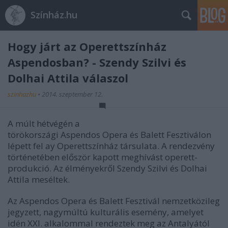
Színház.hu
Hogy járt az Operettszínház
Aspendosban? - Szendy Szilvi és
Dolhai Attila válaszol
szinhazhu
•
2014. szeptember 12.
A múlt hétvégén a
törökországi Aspendos Opera és Balett Fesztiválon
lépett fel ay Operettszínház társulata. A rendezvény
történetében először kapott meghívást operett-
produkció. Az élményekről Szendy Szilvi és Dolhai
Attila meséltek.
Az Aspendos Opera és Balett Fesztivál nemzetközileg
jegyzett, nagymúltú kulturális esemény, amelyet
idén XXI. alkalommal rendeztek meg az Antalyától