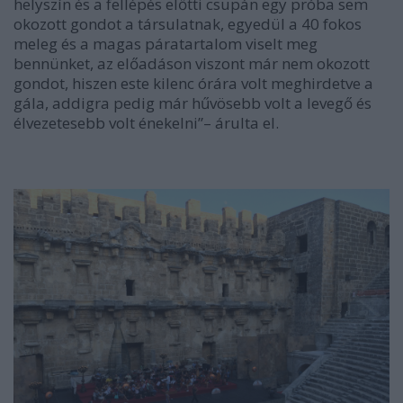
helyszín és a fellépés előtti csupán egy próba sem
okozott gondot a társulatnak, egyedül a 40 fokos
meleg és a magas páratartalom viselt meg
bennünket, az előadáson viszont már nem okozott
gondot, hiszen este kilenc órára volt meghirdetve a
gála, addigra pedig már hűvösebb volt a levegő és
élvezetesebb volt énekelni”
– árulta el.