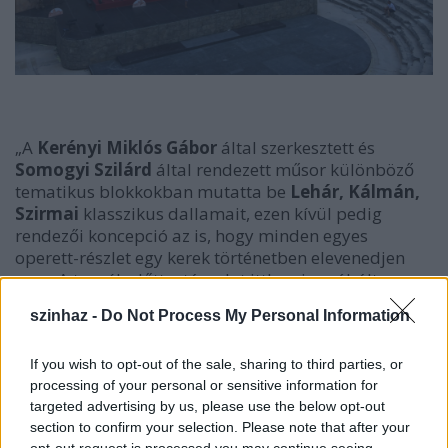
„A
Kerényi Miklós Gábor
által szerkesztett és
Somogyi Szilárd
által rendezett műsor különböző
tematikus blokkokban mutatta be
Lehár, Kálmán,
Szirmai
klasszikus dallamait, ezen kívül pedig
rendezői koncepció az is, hogy minden egyes
operett-részlet egy kerek történetben elevenedjen
meg. A turnék előtt a társulat itthon is próbált,
figyelembe véve az adott helyszín elrendezését,
szinhaz -
Do Not Process My Personal Information
adottságait, így Aspendosban elegendő volt a
fellépés előtti egy próba”
– magyarázta
Szendy
If you wish to opt-out of the sale, sharing to third parties, or
Szilvi
kiemelve, hogy az amfiteátrum egyedi
processing of your personal or sensitive information for
akusztikája minden egyes hangot és rezdülést
targeted advertising by us, please use the below opt-out
tökéletesen visszaadott, ami a színpadon és a
section to confirm your selection. Please note that after your
nézőtéren egyaránt nagy élményt nyújtott.
opt-out request is processed you may continue seeing