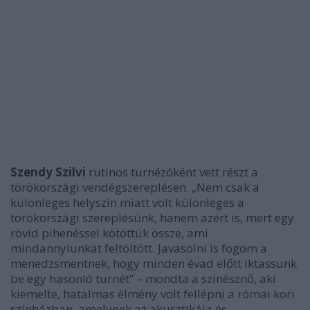
Szendy Szilvi
rutinos turnézóként vett részt a
törökországi vendégszereplésen.
„Nem csak a
különleges helyszín miatt volt különleges a
törökországi szereplésünk, hanem azért is, mert egy
rövid pihenéssel kötöttük össze, ami
mindannyiunkat feltöltött. Javasolni is fogom a
menedzsmentnek, hogy minden évad előtt iktassunk
be egy hasonló turnét”
– mondta a színésznő, aki
kiemelte, hatalmas élmény volt fellépni a római kori
színházban, amelynek az akusztikája és