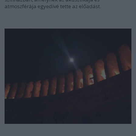
atmoszférája egyedivé tette az előadást.