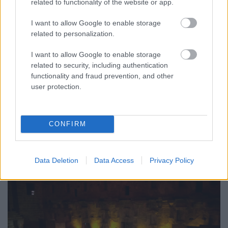
reménnyel töltött el, hogy jó úton járok”
related to functionality of the website or app.
– mondta az
Operettszínház színésze, aki szerint egy ilyen
I want to allow Google to enable storage
nagyszabású gálán, ha nem is mondják ki, de a
related to personalization.
kollégák versengenek egymással.
„Inkább úgy
fogalmaznék, hogy inspiráljuk, ambicionáljuk
I want to allow Google to enable storage
egymást a produkcióinkkal: amikor látod, hallod,
related to security, including authentication
hogy a többiek mennyire jók voltak, majd kiállsz a
functionality and fraud prevention, and other
színpadra, azt érzed, hogy te is akarsz ebből a
user protection.
fantasztikus estéből egy szeletet, és még jobban
odateszed magad. Nagyon felemelő és egyben
doppingoló érzés.”
CONFIRM
Data Deletion
Data Access
Privacy Policy