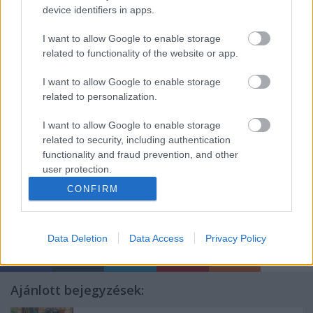
pálya iránt érdeklődőknek is. Mint mondta, nagyon
device identifiers in apps.
fontos, hogy ilyen formában is segítsenek a
I want to allow Google to enable storage
jelentkezőknek megismerkedni az irodalommal, a
related to functionality of the website or app.
színházzal, önmagukkal. Számukra biztosítják: olyan
közösségbe tartozzanak, ahol kreativitásuk,
I want to allow Google to enable storage
gondolkodásmódjuk, képességeik fejlődhetnek.
related to personalization.
I want to allow Google to enable storage
related to security, including authentication
Forrás: Soproni Petőfi Színház
functionality and fraud prevention, and other
user protection.
CONFIRM
Data Deletion
Data Access
Privacy Policy
Ajánlott bejegyzések: