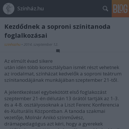
Színház.hu
Kezdődnek a soproni színitanoda
foglalkozásai
szinhazhu
•
2014. szeptember 12.
Az elmúlt évad sikere
után idén több korosztályban ismét részt vehetnek
az irodalmat, színházat kedvelők a soproni teátrum
színitanodájának munkájában szeptember 21-től.
A jelentkezéssel egybekötött első foglakozást
szeptember 21-én délután 13 órától tartják az 1-3.
és a 4-8. osztályosoknak a Liszt Ferenc Konferencia
és-Kulturális Központban. A tanoda szakmai
vezetője, Molnár Anikó színművész,
drámapedagógus azt kéri, hogy a gyerekek