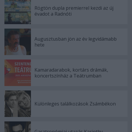
Rögtön dupla premierrel kezdi az új
évadot a Radnóti
Augusztusban jön az év legvidámabb
hete
Kamaradarabok, kortárs drámák,
koncertszínház a Teátrumban
Különleges találkozások Zsámbékon
Gasztronómiai utazás Karinthy