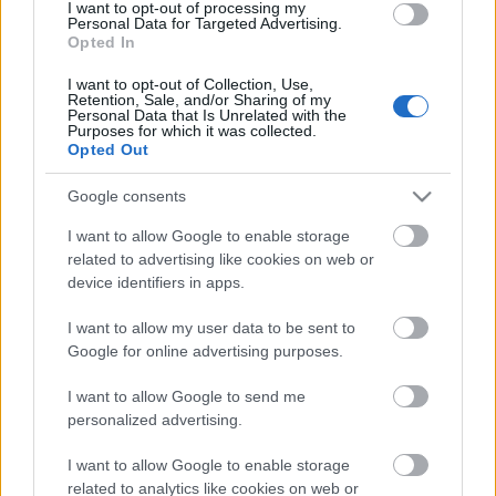
stúdió próbatánca szeptember 21-én délelőtt 10
I want to opt-out of processing my
Personal Data for Targeted Advertising.
órától lesz a soproni színházban. A kurzuson
Opted In
résztvevők a
SingSingSing
musical show egyik
előadásán mutatkozhatnak be népszerű énekesek
I want to opt-out of Collection, Use,
Retention, Sale, and/or Sharing of my
körében.
Personal Data that Is Unrelated with the
Purposes for which it was collected.
Opted Out
Pataki András
, a soproni teátrum direktora örül
Google consents
annak, hogy élénk városiérdeklődés mellett
működhet a színitanoda. Céljuk továbbra sem
I want to allow Google to enable storage
változott: nem színészeket képeznek, hanem utat,
related to advertising like cookies on web or
irányvonalakat mutatnak, hogy a
device identifiers in apps.
jövő gépészmérnökei, orvosai vagy jól megbecsült
szakmunkásai nyitottan, befogadóan, sokszínűen
I want to allow my user data to be sent to
szemléljék a világot, igényeljék a
Google for online advertising purposes.
kulturális értékekkel való találkozást, legyen az zene,
tánc, vers, ének vagy színház.
I want to allow Google to send me
personalized advertising.
I want to allow Google to enable storage
A programban való részvétel segítséget nyújt a
related to analytics like cookies on web or