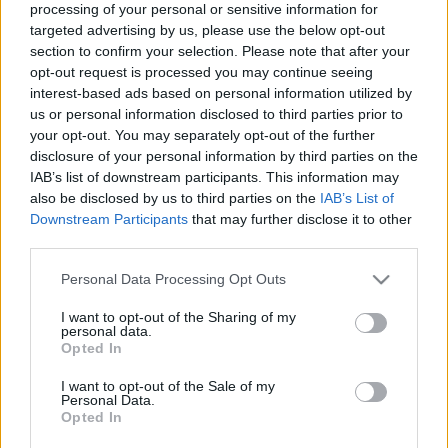
processing of your personal or sensitive information for
targeted advertising by us, please use the below opt-out
section to confirm your selection. Please note that after your
opt-out request is processed you may continue seeing
interest-based ads based on personal information utilized by
us or personal information disclosed to third parties prior to
your opt-out. You may separately opt-out of the further
disclosure of your personal information by third parties on the
IAB’s list of downstream participants. This information may
also be disclosed by us to third parties on the
IAB’s List of
Downstream Participants
that may further disclose it to other
third parties.
Please note that this website/app uses one or more Google
Personal Data Processing Opt Outs
services and may gather and store information including but
not limited to your visit or usage behaviour. You may click to
I want to opt-out of the Sharing of my
personal data.
grant or deny consent to Google and its third-party tags to
Opted In
use your data for below specified purposes in below Google
Újdonságként a tanodában
Szakál Attila
consent section.
I want to opt-out of the Sale of my
vezetésével elindul egy musical táncstúdió. A
Personal Data.
foglalkozásokra 15 éves kortól lehet jelentkezni
Opted In
szeptember 19-ig a www.singsingsing.hu oldalon. A