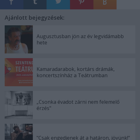
Ajánlott bejegyzések:
Augusztusban jön az év legvidámabb
hete
Kamaradarabok, kortárs drámák,
koncertszínház a Teátrumban
„Csonka évadot zárni nem felemelő
érzés"
"Csak engedjenek át a határon, jövünk!"