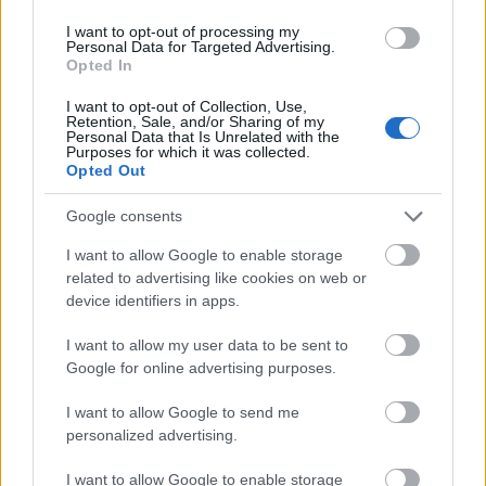
"Gobbi Hilda utolérhetetlen egyéniség volt, minden
tekintetben. A pályatársakra is odafigyelt, nyári
I want to opt-out of processing my
házában sokan összejöttek, összetartotta a szakmát"
Personal Data for Targeted Advertising.
Opted In
- mondta, hozzátéve, hogy a szobája falát díszítő
bajonettet tőle kapta ajándékba.
I want to opt-out of Collection, Use,
Retention, Sale, and/or Sharing of my
Personal Data that Is Unrelated with the
Purposes for which it was collected.
A Madách Színházban mintegy 500 alkalommal
Opted Out
játszotta a Jövőre, veled, ugyanitt című darabot
Schütz Ilával, akivel számtalanszor szerepelt együtt.
Google consents
A József Attila Színházban is rengeteg nagyon
I want to allow Google to enable storage
különböző karakterű figura megformálására nyílt
related to advertising like cookies on web or
lehetősége: Horváth Péter Kilencen, mint a gonoszok
device identifiers in apps.
című darabjában például egy idős zsidó apát
játszott, a Kern András: Spencer című darabban
I want to allow my user data to be sent to
pedig Sztálint alakította.
Google for online advertising purposes.
I want to allow Google to send me
Számos filmben, tévé- és rádiójátékban is szerepelt,
personalized advertising.
a legnagyobb színésznők voltak partnerei. Az az
alakítás, amely országosan ismertté tette, a Bors
I want to allow Google to enable storage