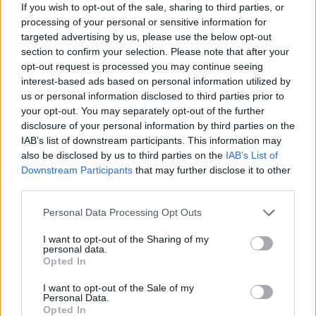
A rendezők között Major Tamásról beszélt, partnerei
If you wish to opt-out of the sale, sharing to third parties, or
processing of your personal or sensitive information for
sorából Törőcsik Marit emelte ki: közös munkáik
targeted advertising by us, please use the below opt-out
közül a Rómeó és Júliát említette, valamint Zorin
section to confirm your selection. Please note that after your
Varsói melódia című darabját, amelyet Iglódi István
opt-out request is processed you may continue seeing
állított színpadra.
interest-based ads based on personal information utilized by
us or personal information disclosed to third parties prior to
your opt-out. You may separately opt-out of the further
Sztankay István sokszor játszott kétszereplős
disclosure of your personal information by third parties on the
darabban, Karinthy Ferenc Dunakanyar című művét
IAB’s list of downstream participants. This information may
Ruttkai Évával és Hámori Ildikóval is eljátszotta. Az
also be disclosed by us to third parties on the
IAB’s List of
Elveszett paradicsom című Sarkadi-darabról is
Downstream Participants
that may further disclose it to other
mesélt, amelyben Piros Ildikóval és Mensáros
third parties.
Lászlóval dolgozott együtt a Madách Színházban. A
néma leventét Bánsági Ildikóval három nyáron át
Please note that this website/app uses one or more Google
Personal Data Processing Opt Outs
játszotta.
services and may gather and store information including but
not limited to your visit or usage behaviour. You may click to
I want to opt-out of the Sharing of my
personal data.
grant or deny consent to Google and its third-party tags to
Opted In
A 2012-es interjúban Gobbi Hilda alakját is
use your data for below specified purposes in below Google
felidézte: mint mondta, egyszer az egész napot
consent section.
I want to opt-out of the Sale of my
Personal Data.
együtt töltötték Dunakanyarban lévő villájában.
Opted In