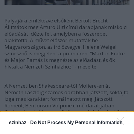
Pályájára emlékezve elsőként Bertolt Brecht
Állítsátok meg Arturo Uit! című darabjának miskolci
előadását idézte fel, amelyben a főszerepet
alakította. A művet először mutatták be
Magyarországon, az író özvegye, Helene Weigel
színésznő is megjelent a premieren. "Marton Endre
és Major Tamás is megnézte az előadást, és ők
hívtak a Nemzeti Színházhoz" - mesélte.
A Nemzetiben Shakespeare-től Moliere-en át
Németh Lászlóig számos darabban játszott, sokfajta
izgalmas karaktert formálhatott meg. Játszott
Romeót, Ben Jonson Volpone című darabjában
Corbacciót alakította, a Csillag a máglyán című Sütő-
darabban pedig Kálvin Jánost.
szinhaz -
Do Not Process My Personal Information