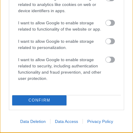
című sorozat főszerepe. "Mindig szerettem csinálni,
related to analytics like cookies on web or
amivel megbíztak, amennyiben értékes anyagról volt
device identifiers in apps.
szó" - mondta.
I want to allow Google to enable storage
related to functionality of the website or app.
Első filmjében, az Égrenyíló ablakban máris Dajka
Margittal játszott együtt. Az 1963-ban készült, Keleti
I want to allow Google to enable storage
Márton rendezte Hattyúdal című alkotásban Páger
related to personalization.
Antallal és Bodrogi Gyulával szerepelt, velük
I want to allow Google to enable storage
énekelte el a film egyik híres betétdalát, A Villa
related to security, including authentication
Negra románcát.
functionality and fraud prevention, and other
user protection.
A szinkronban is foglalkoztatták: Richard Burton,
Laurence Olivier, Marcello Mastroianni, Jean-Paul
Belmondo, Leslie Nielsen és Tony Curtis magyar
CONFIRM
hangjaként is ismert.
Data Deletion
Data Access
Privacy Policy
"Szeretem a színházat, és drukkolok a színházaknak,
hogy ne zárjanak be" - mondta. A színház tanító