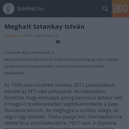
Színház.hu
Meghalt Sztankay István
szinhazhu
•
2014. szeptember 12.
A Kossuth-díjas színművészt, a
Nemzet Színészét
életének 79. évében hosszú betegség után, családja
körében érte a halál pénteken. A művész temetéséről később
intézkednek.
Az 1936-ban született művész 2012 januárjában
beszélt az MTI-nek pályájáról. Az interjúban
felidézte, hogy édesapja görög katolikus lelkész volt,
ő maga is tevékenykedett segédkántorként, a papi
hivatásra készült, de megfogta a színház világa, és
végül úgy döntött, Thália papja lesz. Harmadszorra
vették fel a színművészetire, 1957-ben. A diploma