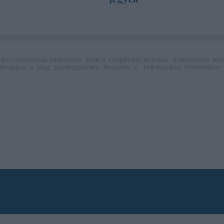
lói tartalomnak minősülnek, értük a
szolgáltatás technikai
üzemeltetője sem
n forduljon a blog szerkesztőjéhez. Részletek a
Felhasználási feltételekben