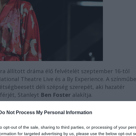
 állított dráma élő felvételét szeptember 16-tól
ational Theatre Live és a By Experience. A színműb
étségbeesett déli szépség szerepét, aki hazatér
férjét, Stanleyt
Ben Foster
alakítja.
as darabot napjaink New Orleansába helyezte, a
Do Not Process My Personal Information
n játszanak, ami a nézők számára folyton új
a szereplők egyre mélyebbre csúsznak az őrület
to opt-out of the sale, sharing to third parties, or processing of your per
formation for targeted advertising by us, please use the below opt-out s