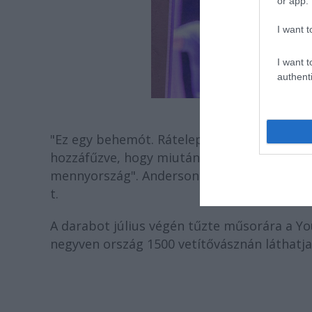
or app.
I want t
I want t
authenti
"Ez egy behemót. Rátelepszik az ember váll
hozzáfűzve, hogy miután megküzdött annak
mennyország". Anderson arról is beszélt, h
t.
A darabot július végén tűzte műsorára a You
negyven ország 1500 vetítővásznán láthatj