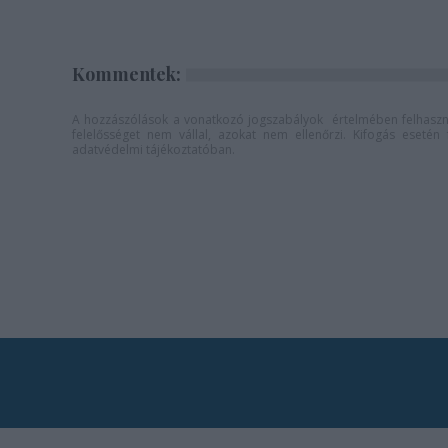
Kommentek:
A hozzászólások a
vonatkozó jogszabályok
értelmében felhaszná
felelősséget nem vállal, azokat nem ellenőrzi. Kifogás eseté
adatvédelmi tájékoztatóban
.