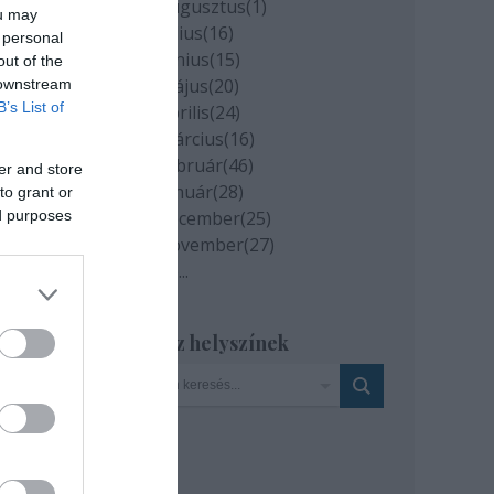
2020 augusztus
(
1
)
ou may
2020 július
(
16
)
 personal
2020 június
(
15
)
out of the
2020 május
(
20
)
 downstream
B’s List of
2020 április
(
24
)
2020 március
(
16
)
2020 február
(
46
)
er and store
2020 január
(
28
)
to grant or
ed purposes
2019 december
(
25
)
2019 november
(
27
)
Tovább
...
Szinház helyszínek