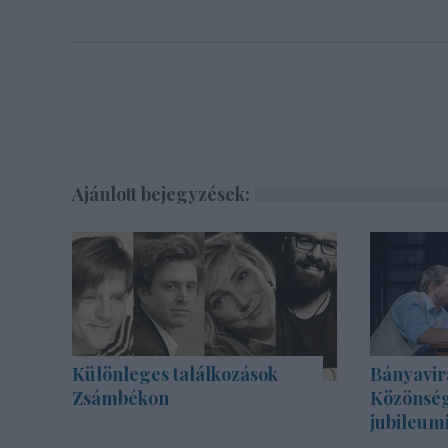
Ajánlott bejegyzések:
Különleges találkozások
Bányavir
Zsámbékon
Közönség
jubileum