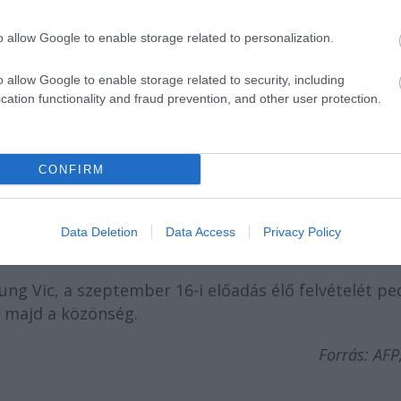
o allow Google to enable storage related to personalization.
o allow Google to enable storage related to security, including
cation functionality and fraud prevention, and other user protection.
CONFIRM
ára, mint egy rossz álom" - mesélte a szerepről
 megpróbáltatásaival, az számára "maga a
ogy szeretné egyszer a Broadwayn is eljátszani Blan
Data Deletion
Data Access
Privacy Policy
ng Vic, a szeptember 16-i előadás élő felvételét pe
a majd a közönség.
Forrás: AFP