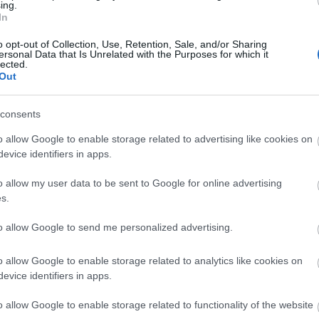
ing.
z könnyen hozzászoknak a nézők, egy idő után észre
In
elik, nagyon kevesen vannak, akik nem értik meg ezt 
o opt-out of Collection, Use, Retention, Sale, and/or Sharing
ersonal Data that Is Unrelated with the Purposes for which it
lected.
Out
Londonból telefonon nyilatkozott az AP hírügynökség
consents
 szerepére, és az élményt most ahhoz hasonlította,
l estére, amelyet sohasem tud megszelídíteni.
o allow Google to enable storage related to advertising like cookies on
evice identifiers in apps.
o allow my user data to be sent to Google for online advertising
s.
to allow Google to send me personalized advertising.
o allow Google to enable storage related to analytics like cookies on
evice identifiers in apps.
o allow Google to enable storage related to functionality of the website