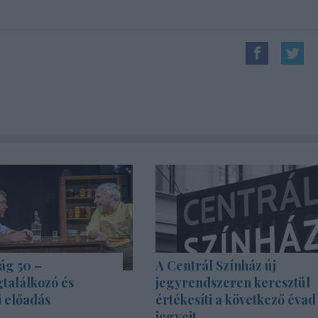
ág 50 –
A Centrál Színház új
találkozó és
jegyrendszeren keresztül
i előadás
értékesíti a következő évad
jegyeit