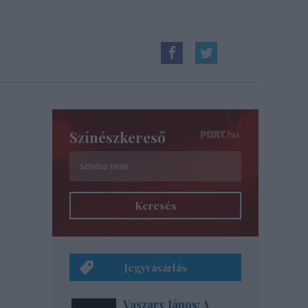
Színészkereső
Keresés
Jegyvásárlás
Vaszary János: A