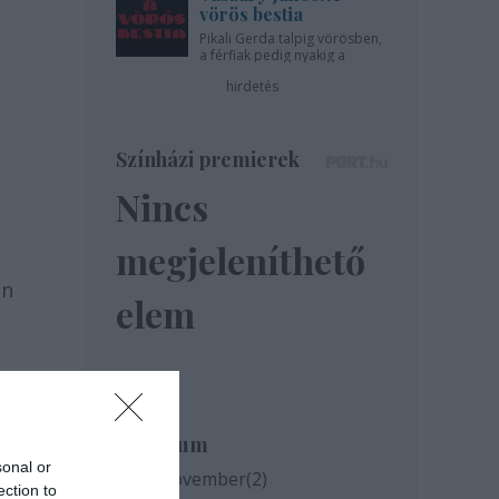
vörös bestia
Pikali Gerda talpig vörösben,
a férfiak pedig nyakig a
pácban - az Újszínházban!
hirdetés
Színházi premierek
Nincs
megjeleníthető
en
elem
Archívum
sonal or
2020 november
(
2
)
ection to