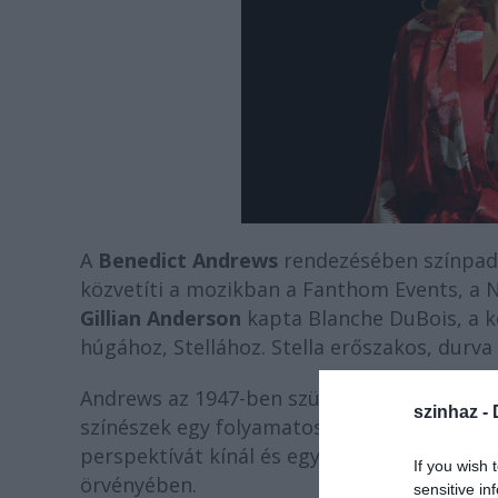
A
Benedict Andrews
rendezésében színpadra
közvetíti a mozikban a Fanthom Events, a N
Gillian Anderson
kapta Blanche DuBois, a k
húgához, Stellához. Stella erőszakos, durva 
Andrews az 1947-ben született Pulitzer-díj
szinhaz -
színészek egy folyamatosan forgó színpado
perspektívát kínál és egyben jelzi, ahogy 
If you wish 
örvényében.
sensitive in