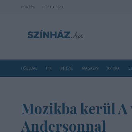
PORT
.hu
PORT TICKET
FŐOLDAL
HÍR
INTERJÚ
MAGAZIN
KRITIKA
S
Mozikba kerül A 
Andersonnal