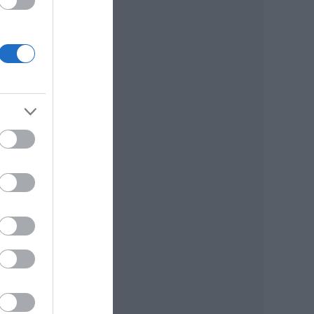
a
nek,