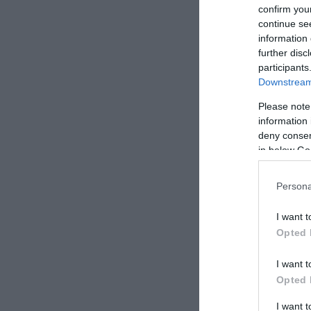
confirm you
continue se
information 
further disc
participants
Downstream 
Please note
information 
deny consent
in below Go
Persona
I want t
Opted 
I want t
Opted 
I want 