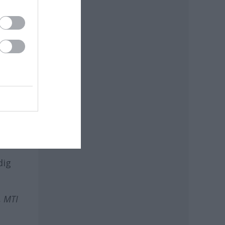
che-
dig
, MTI