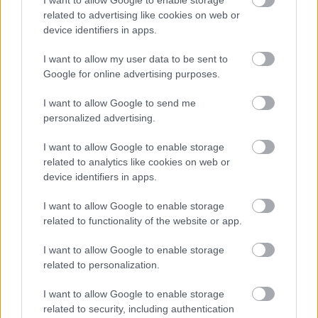
I want to allow Google to enable storage
ment le a Bors néni. Azt hittem ez a világvége, mikor
related to advertising like cookies on web or
kipirult arcccal, lelkes szülők szaladtak hozzám.
device identifiers in apps.
Ilyen csodában még nem volt részünk! – mondták.
Mindenkinek rettenetesen tetszett a dolog. Azóta
I want to allow my user data to be sent to
magam is a legfelkavaróbb előadások közé sorolom
Google for online advertising purposes.
ezt az előadást" - mesélte a rendező, aki a Talla
Galla című dallal nyitotta meg a kiállítást, majd
I want to allow Google to send me
köszönetet mondott azoknak, akik az eddigiekben
personalized advertising.
részt vettek a produkcióban.
I want to allow Google to enable storage
related to analytics like cookies on web or
device identifiers in apps.
I want to allow Google to enable storage
related to functionality of the website or app.
I want to allow Google to enable storage
related to personalization.
I want to allow Google to enable storage
related to security, including authentication