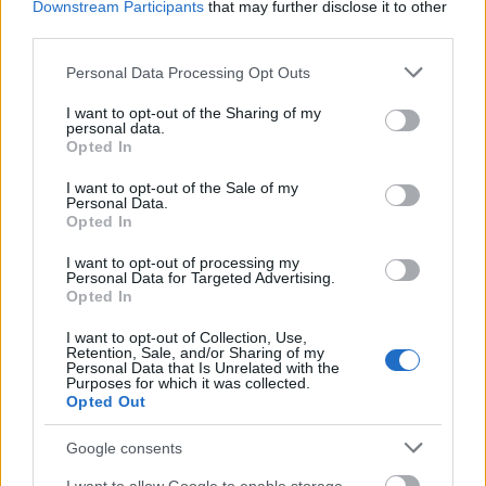
Downstream Participants
that may further disclose it to other
third parties.
Please note that this website/app uses one or more Google
Personal Data Processing Opt Outs
services and may gather and store information including but
not limited to your visit or usage behaviour. You may click to
I want to opt-out of the Sharing of my
personal data.
grant or deny consent to Google and its third-party tags to
Opted In
use your data for below specified purposes in below Google
consent section.
Novák János
felidézte, hogy a
Bors néni
végigkísérte
I want to opt-out of the Sale of my
Personal Data.
a színház növekedésének történetét, mára szinte
Opted In
összeforrt a Kolibri nevével, így a darabon már a
sokadik generáció nő föl. Egy rendhagyó Egyetemi
I want to opt-out of processing my
Personal Data for Targeted Advertising.
Színpadi előadásról is szót ejtett, amikor ikerlányai
Opted In
háromévesen közös futóbab-táncra a színpadra
jöttek, a jelenet végén kétfelől a lábába
I want to opt-out of Collection, Use,
kapaszkodtak, és nem akartak visszamenni a
Retention, Sale, and/or Sharing of my
Personal Data that Is Unrelated with the
többiekkel együtt a nézőtérre. "Ennek az lett a vége,
Purposes for which it was collected.
hogy fölborult a rend, a gyerek visszalopakodtak a
Opted Out
színpadra, egészen addig, míg olyan sokan lettünk,
hogy se függönytereszteni, se díszletet állítani nem
Google consents
lehetett már. Aki mikrofonhoz jutott énekelt, így