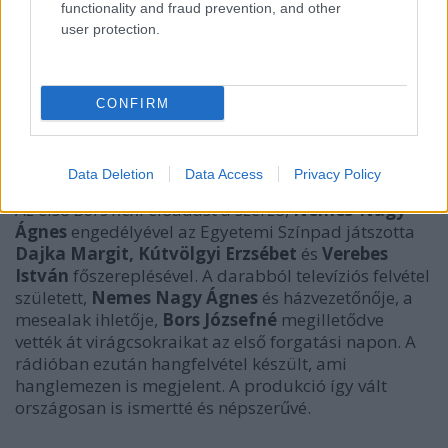
functionality and fraud prevention, and other
user protection.
CONFIRM
Data Deletion
Data Access
Privacy Policy
Az első
Bors néni
előadást a szerző,
Nemes-Nagy
Ágnes
engedélyével az Egyetemi Színpad játszotta
Dajka Margit, Kútvölgyi Erzsébet
és
Verebes
István
főszereplésével. A darabból televíziós felvétel
született,
Nemes Nagy Ágnes
és házvezetőnője, a
mesealak ihletője,
Bors Józsefné
megilletődve
vették át virágcsokraikat az első forgatási napon. A
rádióban ezután hangfelvétel készült, ami
hanglemezen is megjelent. A produkció így vált
országosan is ismertté és népszerűvé.