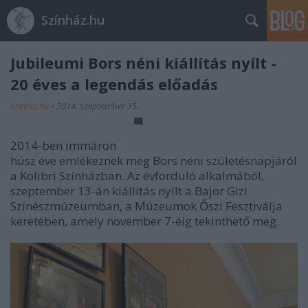
Színház.hu
Jubileumi Bors néni kiállítás nyílt -
20 éves a legendás előadás
szinhazhu
•
2014. szeptember 15.
2014-ben immáron
húsz éve emlékeznek meg Bors néni születésnapjáról
a Kolibri Színházban. Az évforduló alkalmából,
szeptember 13-án kiállítás nyílt a Bajor Gizi
Színészmúzeumban, a Múzeumok Őszi Fesztiválja
keretében, amely november 7-éig tekinthető meg.