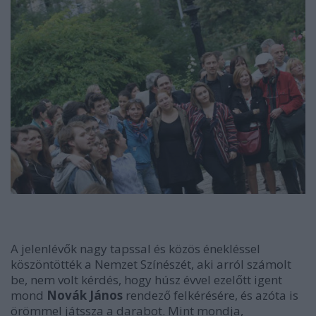
A jelenlévők nagy tapssal és közös énekléssel
köszöntötték a Nemzet Színészét, aki arról számolt
be, nem volt kérdés, hogy húsz évvel ezelőtt igent
mond
Novák János
rendező felkérésére, és azóta is
örömmel játssza a darabot. Mint mondja,