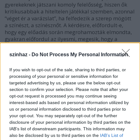
gyerekeknek játszani komoly felelősség, hiszen ők
kritikusabbak a hiteltelen játékkal szemben, azonnal
“véget ér a varázslat”, ha felfedezik a szerep mögött
a színészt, a színésznőt. A kérdésre, előfordult-e,
hogy egy előadás során megrohamozták elmondta,
gyakran előfordul az ilyesmi, megesik, hogy a
közönség megszólítva érzi magát és megindul,
amint elhangzik a szöveg, amelyben mindenkit a
szinhaz -
Do Not Process My Personal Information
háztetőre invitál Bors néni.
If you wish to opt-out of the sale, sharing to third parties, or
processing of your personal or sensitive information for
targeted advertising by us, please use the below opt-out
section to confirm your selection. Please note that after your
opt-out request is processed you may continue seeing
interest-based ads based on personal information utilized by
us or personal information disclosed to third parties prior to
your opt-out. You may separately opt-out of the further
disclosure of your personal information by third parties on the
IAB’s list of downstream participants. This information may
also be disclosed by us to third parties on the
IAB’s List of