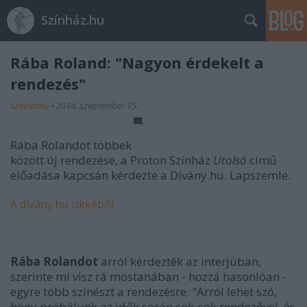
Színház.hu
Rába Roland: "Nagyon érdekelt a
rendezés"
szinhazhu
•
2014. szeptember 15.
Rába Rolandot többek
között új rendezése, a Proton Színház
Utolsó
című
előadása kapcsán kérdezte a Dívány.hu. Lapszemle.
A dívány.hu cikkéből:
Rába Rolandot
arról kérdezték az interjúban,
szerinte mi visz rá mostanában - hozzá hasonlóan -
egyre több színészt a rendezésre. "Arról lehet szó,
hogy próbálunk az idők során sok-sok rendezővel, és