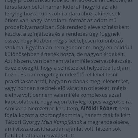
társulaton belül hamar kiderül, hogy ki az, aki
tényleg hozzá tud szólni a darabhoz, akinek sok
ötlete van, vagy lát valami formát az adott mű
próbafolyamatában. Sok rendező eleve színészként
kezdte, a színjátszás és a rendezés úgy függnek
össze, hogy közben mégis két teljesen különböző
szakma. Egyáltalán nem gondolom, hogy én például
különösebben értenék hozzá, de nagyon érdekelt.
Azt hiszem, van bennem valamiféle szervezőkészség,
és ez elősegíti, hogy a színészeket helyzetbe tudjam
hozni. És bár rengeteg rendezőtől el lehet lesni
praktikákat arról, hogyan oldanak meg jeleneteket,
vagy honnan szednek elő váratlan ötleteket, mégis
eleinte volt bennem valamiféle komplexus azzal
kapcsolatban, hogy vajon tényleg képes vagyok-e rá.
Amikor a Nemzetibe kerültem,
Alföldi Róbert
nem
foglalkozott a szorongásommal, hanem csak felkért
Tábori György
Mein Kampfjának
a megrendezésére,
ami visszautasíthatatlan ajánlat volt, hiszen sok
fiatallal, általam kiválasztott