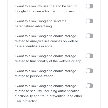
Rába Roland
arról is beszélt, hogy hogyan lett tanár
I want to allow my user data to be sent to
a Színművészetin, és mit jelent neki a tanítás.
Google for online advertising purposes.
"Negyedéves az osztály, akikkel dolgozom. (...) Jött a
megkeresés, hogy
Bagossy László
mellett
Pelsőczy
I want to allow Google to send me
Rékával
részt vennék-e ebben, és nagyon
personalized advertising.
izgalmasnak tűnt. A Színművészetin tanítani
I want to allow Google to enable storage
szerintem nem azt jelenti, mint egy orvosi
related to analytics like cookies on web or
egyetemen, hogy én valamiféle professzora lennék a
device identifiers in apps.
színművészetnek. Azt szoktam mondani, hogy
kipróbálunk együtt dolgokat. Nincs nálam a bölcsek
I want to allow Google to enable storage
köve, csak annyit gondolok erről, hogy
related to functionality of the website or app.
kipróbáltatunk velük dolgokat, sokat beszélünk
arról, hogy mi mit jelenthet. Érdemes nyitottnak
I want to allow Google to enable storage
lenni, és mindig gondolni arra, hogy nem biztos,
related to personalization.
hogy nincs egy jobb változat annál, amit kitaláltunk.
Inkább azt szeretném átadni nekik, hogy tudják,
I want to allow Google to enable storage
mennyit kell ezért dolgozni, és mennyi újdonság is
related to security, including authentication
előjöhet egy olyan szöveggel kapcsolatban, amiről
functionality and fraud prevention, and other
azt gondolod, hogy már mindent tudsz róla. És ezt
user protection.
nem is elmondani kell nekik – mert engem se