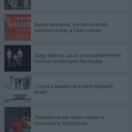
Kamaradarabok, kortárs drámák,
koncertszínház a Teátrumban
Nagy sikerrel zárult a Veszprémi Petőfi
Színház érzékenyítő fesztiválja
„Csonka évadot zárni nem felemelő
érzés"
Pénteken ismét online vetítés a
Vörösmarty Színházban