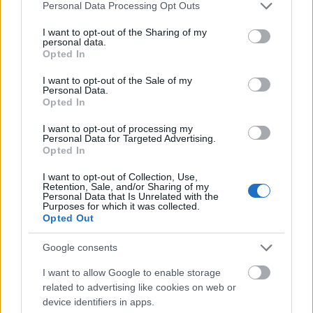
Please note that this website/app uses one or more Google
Personal Data Processing Opt Outs
Fotó: Szécsi István / Dívány.hu
services and may gather and store information including but
not limited to your visit or usage behaviour. You may click to
I want to opt-out of the Sharing of my
personal data.
grant or deny consent to Google and its third-party tags to
Opted In
use your data for below specified purposes in below Google
Rába Roland
elmesélte: új rendezéséhez, az
consent section.
I want to opt-out of the Sale of my
Utolsóhoz
Ionesco
Rinocéroszok
c. darabja és zombis
Personal Data.
horrorfilmek szolgáltak inspirációként, az előadás
Opted In
pedig a színészek improvizációi alapján épült fel.
Arra a kérdésre, hogy lehetséges-e a horrorfilmek
I want to opt-out of processing my
Personal Data for Targeted Advertising.
világát színpadra állítani, a színész-rendező így
Opted In
válaszolt: "Ezt próbáljuk most fényben, hangban,
effektekben. Annyira viccesek a horrorfilmek! Úgy
I want to opt-out of Collection, Use,
Retention, Sale, and/or Sharing of my
zajlik a próba, hogy lekapcsoljuk a fényeket,
Personal Data that Is Unrelated with the
mobiltelefonnal vagy zseblámpával világítunk,
Purposes for which it was collected.
Opted Out
ilyenkor tényleg előjöhet az emberből a gyerek. Most
ott tartunk, hogy ezt szeretnénk a néző számára is
Google consents
élvezhetővé tenni. Tudom, hogy kockázatos dolog,
de tényleg azon vagyunk, hogy összejöjjön."
I want to allow Google to enable storage
related to advertising like cookies on web or
device identifiers in apps.