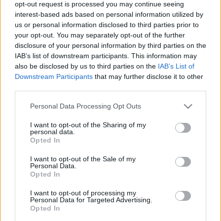
opt-out request is processed you may continue seeing
a jelentkezését, akik a mi előszületésnapi
interest-based ads based on personal information utilized by
ajándékunkként október 7-én délután 3 órakor
us or personal information disclosed to third parties prior to
unokájukkal együtt szeretnék megtekinteni a
your opt-out. You may separately opt-out of the further
Budapest Bábszínház idei első nagyszínpadi
disclosure of your personal information by third parties on the
premierjét, a Gianni Rodari klasszikus
IAB’s list of downstream participants. This information may
meseregényéből készült, óvodásoknak és
also be disclosed by us to third parties on the
IAB’s List of
kisiskolásoknak készülő
Hagymácská
t!
Downstream Participants
that may further disclose it to other
third parties.
Please note that this website/app uses one or more Google
Personal Data Processing Opt Outs
A mese helyszíne egy különös ország, melyben
services and may gather and store information including but
zöldségek és gyümölcsök élnek. Hagymácska,
not limited to your visit or usage behaviour. You may click to
I want to opt-out of the Sharing of my
personal data.
Vadkörte, Alma néni, Tök úr és a többiek lehetnének
grant or deny consent to Google and its third-party tags to
Opted In
akár boldogok is, ám uralkodójuk, az önhitt és
use your data for below specified purposes in below Google
korlátolt Citrom hercegnő citromkatonáival
consent section.
I want to opt-out of the Sale of my
hatalmaskodik felettük, Paradicsom herceg pedig a
Personal Data.
Opted In
Cseresznye grófnők nevében sanyargatja a népet.
Amikor Hagymácska nagypapáját igazságtalanul
I want to opt-out of processing my
börtönbe vetik, a kisfiú elindul, hogy kiszabadítsa. A
Personal Data for Targeted Advertising.
Opted In
nagy kalandhoz a többi gyümölcs- és