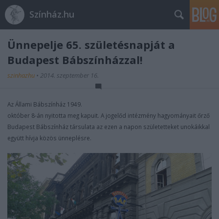
Színház.hu
Ünnepelje 65. születésnapját a
Budapest Bábszínházzal!
szinhazhu
•
2014. szeptember 16.
Az Állami Bábszínház 1949.
október 8-án nyitotta meg kapuit. A jogelőd intézmény hagyományait őrző
Budapest Bábszínház társulata az ezen a napon születetteket unokáikkal
együtt hívja közös ünneplésre.