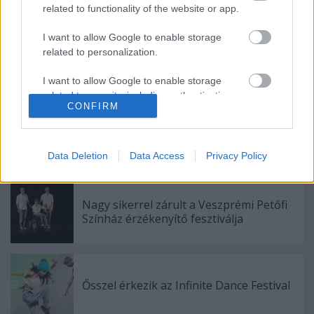
más személyre nem ruházható át és más
related to functionality of the website or app.
alkalommal nem használható fel.
I want to allow Google to enable storage
related to personalization.
I want to allow Google to enable storage
related to security, including authentication
CONFIRM
functionality and fraud prevention, and other
user protection.
Data Deletion
Data Access
Privacy Policy
Ajánlott bejegyzések:
Nagy sikerrel zárult a Veszprémi Petőfi
Színház érzékenyítő fesztiválja
Ősszel érkezik az Infinite Dance Festival