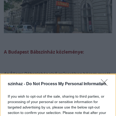
A Budapest Bábszínház közleménye:
Az Állami Bábszínház első műsorában három mesét
tekinthettek meg a nézők: a
Tavaszi virág
,
A kalács
,
szinhaz -
Do Not Process My Personal Information
valamint a
Macskalak
című történeteket. A rendező
Körmöczi László, a díszlettervező Gábor Éva, a
bábtervező Bod László volt, a zenét Ligeti György és
If you wish to opt-out of the sale, sharing to third parties, or
Kósa Klára komponálta. A jeles évfordulón mi
processing of your personal or sensitive information for
szeretnénk megajándékozni nézőinket. Várjuk
targeted advertising by us, please use the below opt-out
mindazoknak az
1949. október 8
-án születetteknek
section to confirm your selection. Please note that after your