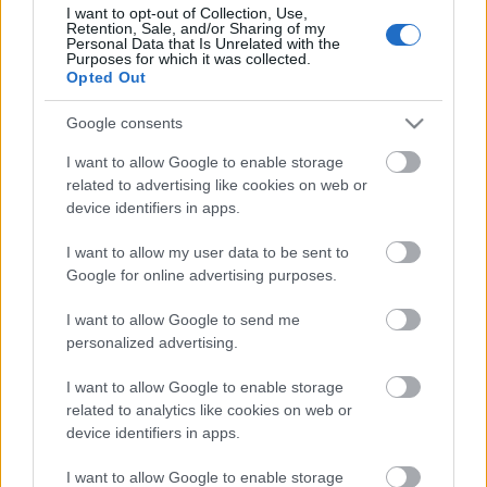
zöldséggyerekkel együtt Cseresznye grófnő kisfia, a
I want to opt-out of Collection, Use,
palotában nevelkedett Cserkó is csatlakozik. A bátor
Retention, Sale, and/or Sharing of my
Personal Data that Is Unrelated with the
és nyílt szívű gyerekek közös erővel szembeszállnak
Purposes for which it was collected.
a zsarnoksággal, a kalandos út végén pedig
Opted Out
nemcsak Hagymapapa szabadul ki a börtönből, de
az egész gyümölcs- és zöldségvilág megváltozik…
Google consents
S hogy mi lesz a történet vége? Ha eljön hozzánk,és
I want to allow Google to enable storage
related to advertising like cookies on web or
velünk együtt ünnepel, ez is kiderül!
device identifiers in apps.
I want to allow my user data to be sent to
Google for online advertising purposes.
A jelentkezés határideje:
2014. október 1. 16 óra.
I want to allow Google to send me
personalized advertising.
A jelentkezés módja:
Személyesen a Budapest
I want to allow Google to enable storage
Bábszínház jegypénztárában. Kérjük, hogy személyi
related to analytics like cookies on web or
igazolványával azonosítsa születési dátumát! Az első
device identifiers in apps.
65 jelentkezőt partnerével együtt vendégül látjuk az
október 7-én 15 órakor kezdődő előadáson. A jegy
I want to allow Google to enable storage