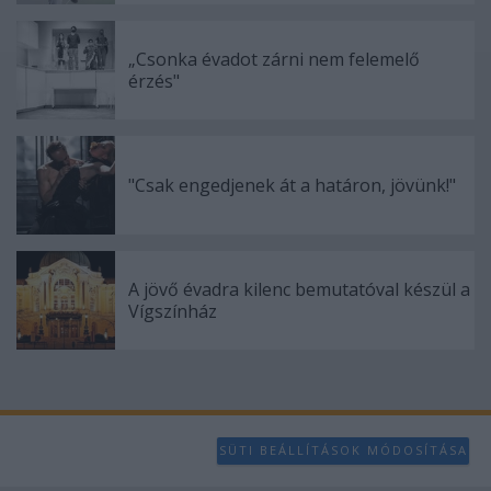
„Csonka évadot zárni nem felemelő
érzés"
"Csak engedjenek át a határon, jövünk!"
A jövő évadra kilenc bemutatóval készül a
Vígszínház
SÜTI BEÁLLÍTÁSOK MÓDOSÍTÁSA