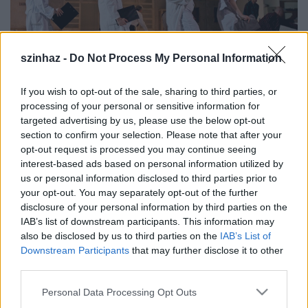
szinhaz -
Do Not Process My Personal Information
If you wish to opt-out of the sale, sharing to third parties, or
processing of your personal or sensitive information for
targeted advertising by us, please use the below opt-out
Az Ifjúsági Program keretében számos iskolában
section to confirm your selection. Please note that after your
már évek óta sikerrel futó háromlépcsős
opt-out request is processed you may continue seeing
programjukat szeretnék családok, baráti
interest-based ads based on personal information utilized by
társaságok, egyéni érdeklődők számára is elérhetővé
us or personal information disclosed to third parties prior to
tenni. Előzetes tudás, előképzettség nem szükséges –
your opt-out. You may separately opt-out of the further
némi játékkedv és kíváncsiság nem árt!
disclosure of your personal information by third parties on the
IAB’s list of downstream participants. This information may
also be disclosed by us to third parties on the
IAB’s List of
Downstream Participants
that may further disclose it to other
A programon való részvétel ingyenes, de
third parties.
regisztrációhoz kötött: a jelentkezéseket szeptember
Please note that this website/app uses one or more Google
Personal Data Processing Opt Outs
25., csütörtök éjfélig várják az
services and may gather and store information including but