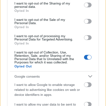
edu@katonaszinhaz.hu
email címre. (Ezen a címen
not limited to your visit or usage behaviour. You may click to
I want to opt-out of the Sharing of my
jegyigényeket nem fogadnak, csak
personal data.
grant or deny consent to Google and its third-party tags to
Opted In
színházpedagógiai regisztrációkat. A minimum
use your data for below specified purposes in below Google
létszám 15, a maximum 30 fő.)
consent section.
I want to opt-out of the Sale of my
Personal Data.
Opted In
A program résztvevőit szeptember 27-én délután 17
I want to opt-out of processing my
Personal Data for Targeted Advertising.
órakor várják a színház főbejáratánál.
Opted In
Az előadást követő feldolgozó foglalkozás 22:00 óra
I want to opt-out of Collection, Use,
Retention, Sale, and/or Sharing of my
körül ér majd véget.
Personal Data that Is Unrelated with the
Purposes for which it was collected.
Opted Out
Google consents
I want to allow Google to enable storage
related to advertising like cookies on web or
device identifiers in apps.
I want to allow my user data to be sent to
Ajánlott bejegyzések: