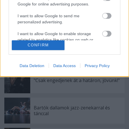
Google for online advertising purposes.
I want to allow Google to send me
Ősszel érkezik az Infinite Dance Festival
personalized advertising.
I want to allow Google to enable storage
related to analytics like cookies on web or
CONFIRM
device identifiers in apps.
Sodró Eliza: "Színészként a katarzist nem
tudjuk garantálni"
I want to allow Google to enable storage
related to functionality of the website or app.
Data Deletion
Data Access
Privacy Policy
I want to allow Google to enable storage
"Csak engedjenek át a határon, jövünk!"
related to personalization.
I want to allow Google to enable storage
related to security, including authentication
functionality and fraud prevention, and other
Bartók dallamok jazz-zenekarral és
user protection.
tánccal