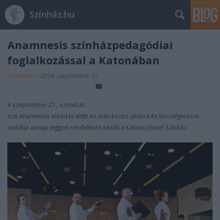
Színház.hu
Anamnesis színházpedagódiai
foglalkozással a Katonában
szinhazhu
•
2014. szeptember 17.
A szeptember 27., szombat
esti Anamnesis előadás előtt és után közös játékra és beszélgetésre
invitálja aznapi jeggyel rendelkező nézőit a Katona József Színház.