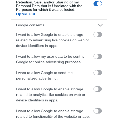
Retention, Sale, and/or Sharing of my
Personal Data that Is Unrelated with the
Purposes for which it was collected.
Opted Out
Azonban bekerült egy új program is, az Odüsszeusz
szemeteslapáton című Európában egyedülálló,
Google consents
remek humorú tárgyszínházi előadás, amire 2014.
szeptember 17. 10:00-tól lehet regisztrálni a
I want to allow Google to enable storage
Színházak éjszakája webes felületén.
related to advertising like cookies on web or
device identifiers in apps.
I want to allow my user data to be sent to
Megértésüket köszönjük!
Google for online advertising purposes.
I want to allow Google to send me
personalized advertising.
I want to allow Google to enable storage
A Bárka Színház módosított programja itt
related to analytics like cookies on web or
található.
device identifiers in apps.
I want to allow Google to enable storage
related to functionality of the website or app.