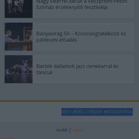
Nagy sikerrel zárult a Veszprémi Petőfi
Színház érzékenyítő fesztiválja
Bányavirág 50 – Közönségtalálkozó és
jubileumi előadás
Bartók dallamok jazz-zenekarral és
tánccal
SÜTI BEÁLLÍTÁSOK MÓDOSÍTÁSA
mobil
|
teljes