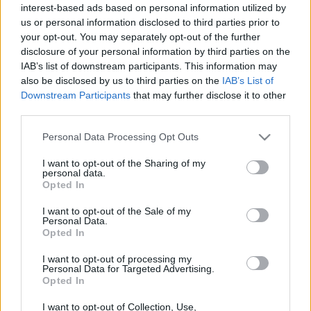
interest-based ads based on personal information utilized by
us or personal information disclosed to third parties prior to
A Bárka Színház nehéz helyzete miatt úgy látszott,
your opt-out. You may separately opt-out of the further
hogy nem tud részt venni a Színházak éjszakája
disclosure of your personal information by third parties on the
programban. Azonban ez egy olyan presztízsű
IAB’s list of downstream participants. This information may
programsorozat, amely mind a színházak mind a
also be disclosed by us to third parties on the
IAB’s List of
közönségük számára fontos esemény.
Downstream Participants
that may further disclose it to other
third parties.
Please note that this website/app uses one or more Google
Personal Data Processing Opt Outs
Így a nehézségek ellenére, de mégis úgy döntöttünk,
services and may gather and store information including but
hogy csökkentett programmal, de mindenképp részt
not limited to your visit or usage behaviour. You may click to
I want to opt-out of the Sharing of my
personal data.
veszünk ezen a nagyszerű színházi ünnepen.
grant or deny consent to Google and its third-party tags to
Opted In
use your data for below specified purposes in below Google
consent section.
I want to opt-out of the Sale of my
Personal Data.
A korábban meghirdetett programok közül a
Opted In
Bandiferkó kedvencei és a Te Odüsszeusz sztorid
I want to opt-out of processing my
című programok kerülnek megtartásra, ezek
Personal Data for Targeted Advertising.
előzetes regisztrációja már betelt, a további szabad
Opted In
helyek érkezés függvényében foglalhatók el.
I want to opt-out of Collection, Use,