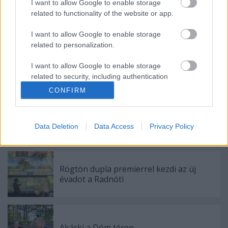
helyszínekkel kapcsolatos információk
I want to allow Google to enable storage
megtalálhatók a
www.nyitvafesztival.hu
oldalon és
related to functionality of the website or app.
a
www.facebook.com/nyitvafesztival
közösségi
oldalon.
I want to allow Google to enable storage
related to personalization.
I want to allow Google to enable storage
related to security, including authentication
functionality and fraud prevention, and other
CONFIRM
user protection.
Data Deletion
Data Access
Privacy Policy
Ajánlott bejegyzések:
Rögtön dupla premierrel kezdi az új
évadot a Radnóti
Akárki a Dóm téren