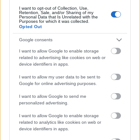
legérdekesebb kutatásokat, megismerkedhetnek az
I want to opt-out of Collection, Use,
újonnan kifejlesztett termékekkel és
Retention, Sale, and/or Sharing of my
szolgáltatásokkal. A kutatási módszereket és
Personal Data that Is Unrelated with the
Purposes for which it was collected.
eredményeket szimulációval, laborkísérletekkel,
Opted Out
valamint fotó- és video-dokumentációval mutatják
be, a résztvevők az egyes vizsgálatokat maguk is
Google consents
elvégezhetik néhány egyszerűbb műszerrel.
I want to allow Google to enable storage
related to advertising like cookies on web or
device identifiers in apps.
A fesztivál hivatalos megnyitója pénteken lesz a
Rögtön jövök! Projekt Galériában, ahol szeptember
I want to allow my user data to be sent to
23-án, október 2-án, 7-én és 16-án ingyenes üzleti
Google for online advertising purposes.
tanácsadást tart Chappon Ákos közgazdász.
Szeptember 25-én pedig Rögtön Jövök! címmel
I want to allow Google to send me
börzét és konferenciát rendeznek a Bálna
personalized advertising.
Budapestben. A részvétel a tanácsadáson, a börzén
és a konferencián is regisztrációhoz kötött.
I want to allow Google to enable storage
related to analytics like cookies on web or
device identifiers in apps.
A beköltöző projektekkel, programokkal és