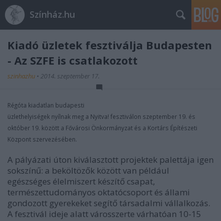
Színház.hu
Kiadó üzletek fesztiválja Budapesten
- Az SZFE is csatlakozott
szinhazhu
•
2014. szeptember 17.
Régóta kiadatlan budapesti
üzlethelyiségek nyílnak meg a Nyitva! fesztiválon szeptember 19. és
október 19. között a Fővárosi Önkormányzat és a Kortárs Építészeti
Központ szervezésében.
A pályázati úton kiválasztott projektek palettája igen
sokszínű: a beköltözők között van például
egészséges élelmiszert készítő csapat,
természettudományos oktatócsoport és állami
gondozott gyerekeket segítő társadalmi vállalkozás.
A fesztivál ideje alatt városszerte várhatóan 10-15