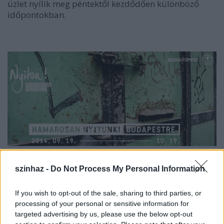
üzlet nyílik meg péntektől kezdődően különböző
időpontokban.
szinhaz -
Do Not Process My Personal Information
A helyiségekbe beköltöző projektek nagyobb
elköteleződés nélkül próbálhatják ki egy bérelt
üzlethelyiség előnyeit. Az ingatlanok hasznosítása
If you wish to opt-out of the sale, sharing to third parties, or
processing of your personal or sensitive information for
mellett a program célja, hogy serkentse a vállalkozó
targeted advertising by us, please use the below opt-out
kedvet - közölte a Kortárs Építészeti Központ az MTI-