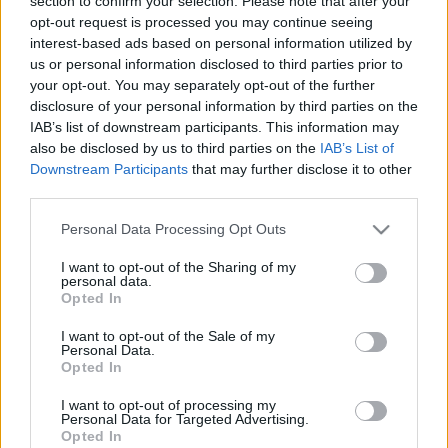
section to confirm your selection. Please note that after your
vel.
opt-out request is processed you may continue seeing
interest-based ads based on personal information utilized by
A projektek között található a Mozgássérült
us or personal information disclosed to third parties prior to
Emberek Rehabilitációs Központja (MEREK) által
your opt-out. You may separately opt-out of the further
létrehozott Guruló műhelyhálózat, amelynek
disclosure of your personal information by third parties on the
szakemberei megváltozott munkaképességű
IAB’s list of downstream participants. This information may
emberek bevonásával guruló eszközöket - egyebek
also be disclosed by us to third parties on the
IAB’s List of
mellett kerékpár, kerekesszék - javítanak.
Downstream Participants
that may further disclose it to other
third parties.
A Víg mozgókép bolt a Színház- és Filmművészeti
Please note that this website/app uses one or more Google
Personal Data Processing Opt Outs
Egyetem kihelyezett kiállítótere, amelyben
services and may gather and store information including but
mozgóképekkel, az egyetem diákjainak munkáival
not limited to your visit or usage behaviour. You may click to
I want to opt-out of the Sharing of my
personal data.
ismerkedhetnek meg a látogatók. Esténként
grant or deny consent to Google and its third-party tags to
Opted In
vizsgafilmeket vetítenek és filmes tematikájú kreatív
use your data for below specified purposes in below Google
workshopokat is tartanak.
consent section.
I want to opt-out of the Sale of my
Personal Data.
Opted In
I want to opt-out of processing my
A KwakLab Kutatóintézet nyitott üzletének látogatói
Personal Data for Targeted Advertising.
kiállításon tekinthetik meg a labor által végzett
Opted In