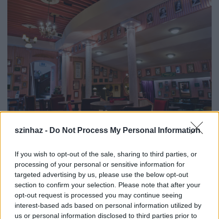
szinhaz -
Do Not Process My Personal Information
If you wish to opt-out of the sale, sharing to third parties, or
A Gangaray Dance Company Trambulin
processing of your personal or sensitive information for
tehetségképző programjai idén is fontos elemként
targeted advertising by us, please use the below opt-out
szerepelnek a műsorban: az egész év során együtt
section to confirm your selection. Please note that after your
dolgozó fiatalok időről időre bemutatják neves
opt-out request is processed you may continue seeing
koreográfusok vezetésével készített munkájuk
interest-based ads based on personal information utilized by
eredményét a közönségnek.
us or personal information disclosed to third parties prior to