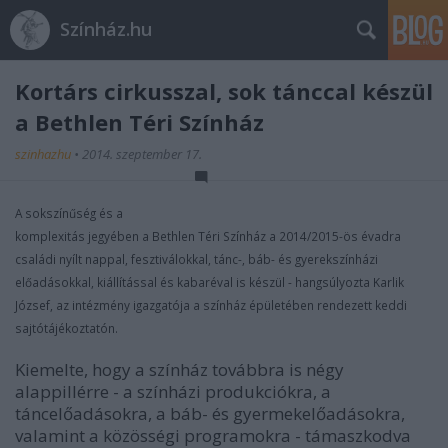
Színház.hu
Kortárs cirkusszal, sok tánccal készül
a Bethlen Téri Színház
szinhazhu
•
2014. szeptember 17.
A sokszínűség és a
komplexitás jegyében a Bethlen Téri Színház a 2014/2015-ös évadra
családi nyílt nappal, fesztiválokkal, tánc-, báb- és gyerekszínházi
előadásokkal, kiállítással és kabaréval is készül - hangsúlyozta Karlik
József, az intézmény igazgatója a színház épületében rendezett keddi
sajtótájékoztatón.
Kiemelte, hogy a színház továbbra is négy
alappillérre - a színházi produkciókra, a
táncelőadásokra, a báb- és gyermekelőadásokra,
valamint a közösségi programokra - támaszkodva