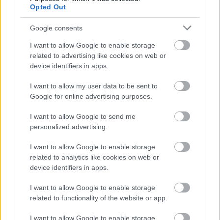
Fázisok című táncos sorozatot, amelyben
Opted Out
fázisonként kap betekintést a közönség a Közép-
Európa Táncszínház táncosainak új, kísérletező
Google consents
műhelymunkáiba. Szeptemberben Palcsó Nóra és
Frigy Ádám táncművészek útkereséseibe
I want to allow Google to enable storage
tekinthetnek be az érdeklődök.
related to advertising like cookies on web or
device identifiers in apps.
I want to allow my user data to be sent to
A Nemzeti Táncszínház, a Káva Kulturális Műhely és
Google for online advertising purposes.
a Közép-Európa Táncszínház együttműködésével
megvalósuló, Horda2 elnevezésű tánc-színházi
I want to allow Google to send me
nevelési program a középiskolás korosztály számára
personalized advertising.
fogalmazza újra Kun Attila Horda című produkcióját
I want to allow Google to enable storage
egy előadás keretei közt az egyén és a közösség
related to analytics like cookies on web or
viszonyát vizsgálva.
device identifiers in apps.
I want to allow Google to enable storage
related to functionality of the website or app.
Az igazgató egyedülálló kezdeményezésként beszélt
a Gang Színházról, amely Goldoni Terecske című
I want to allow Google to enable storage