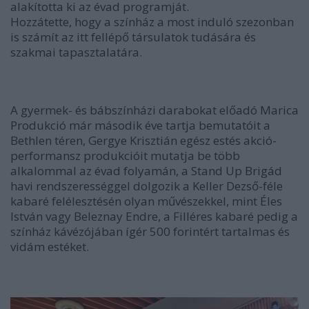
alakította ki az évad programját.
Hozzátette, hogy a színház a most induló szezonban
is számít az itt fellépő társulatok tudására és
szakmai tapasztalatára.
A gyermek- és bábszínházi darabokat előadó Marica
Produkció már második éve tartja bemutatóit a
Bethlen téren, Gergye Krisztián egész estés akció-
performansz produkcióit mutatja be több
alkalommal az évad folyamán, a Stand Up Brigád
havi rendszerességgel dolgozik a Keller Dezső-féle
kabaré felélesztésén olyan művészekkel, mint Éles
István vagy Beleznay Endre, a Filléres kabaré pedig a
színház kávézójában ígér 500 forintért tartalmas és
vidám estéket.