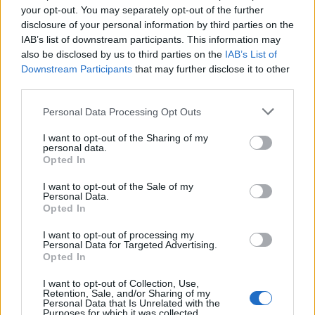
Az igazgató beszélt arról is, hogy szombaton
your opt-out. You may separately opt-out of the further
disclosure of your personal information by third parties on the
harmadik alkalommal szervezik meg a Játsszunk
IAB’s list of downstream participants. This information may
Színházat! elnevezésű családi nyílt napot, amelynek
also be disclosed by us to third parties on the
IAB’s List of
keretében interaktív előadásokat, készségfejlesztő
Downstream Participants
that may further disclose it to other
játékokat, táncfoglalkozásokat is szerveznek.
third parties.
Please note that this website/app uses one or more Google
Personal Data Processing Opt Outs
services and may gather and store information including but
"A Bethlen a családok színháza kíván lenni, így
not limited to your visit or usage behaviour. You may click to
I want to opt-out of the Sharing of my
kiemelt figyelmet fordítunk arra, hogy minden
personal data.
grant or deny consent to Google and its third-party tags to
Opted In
korosztály számára tudjunk érdekes, izgalmas és
use your data for below specified purposes in below Google
tartalmas kikapcsolódást nyújtani" - hangsúlyozta
consent section.
I want to opt-out of the Sale of my
Karlik József. Rámutatott, hogy a színház a családi
Personal Data.
nappal idén először a Színházak éjszakájához is
Opted In
kapcsolódik, amelyre stand-up comedy előadással,
I want to opt-out of processing my
flamenco-tanulással és koncerttel is készülnek.
Personal Data for Targeted Advertising.
Opted In
I want to opt-out of Collection, Use,
Retention, Sale, and/or Sharing of my
Az évad további programjáról szólva kiemelte a
Personal Data that Is Unrelated with the
Purposes for which it was collected.