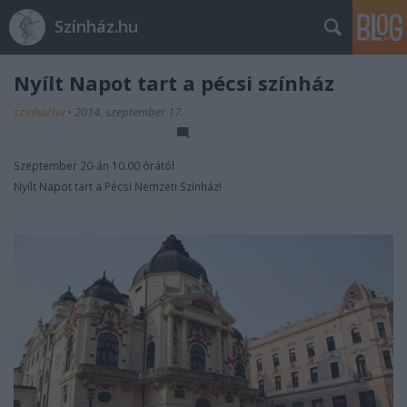
Színház.hu
Nyílt Napot tart a pécsi színház
szinhazhu
•
2014. szeptember 17.
Szeptember 20-án 10.00 órától
Nyílt Napot tart a Pécsi Nemzeti Színház!