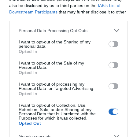
darab készülési folyamatába. A Kamaraszínházban
also be disclosed by us to third parties on the
IAB’s List of
készülő produkciók közül A születésnap című
Downstream Participants
that may further disclose it to other
abszurd játék és a Pomádé király új ruhája című
third parties.
zenés komédia nyílt próbáját nézheti meg a
Please note that this website/app uses one or more Google
Personal Data Processing Opt Outs
közönség, utóbbit gyermekeknek felnőtteknek
services and may gather and store information including but
egyaránt ajánlják.
not limited to your visit or usage behaviour. You may click to
I want to opt-out of the Sharing of my
personal data.
grant or deny consent to Google and its third-party tags to
Opted In
use your data for below specified purposes in below Google
consent section.
I want to opt-out of the Sale of my
Program:
Personal Data.
Opted In
10.00 – 10.15 Balettóra-részlet a Színház téren
I want to opt-out of processing my
Personal Data for Targeted Advertising.
10.20 – 10.50 Szentivánéji álom – nyílt próba a
Opted In
Nagyszínházban
I want to opt-out of Collection, Use,
11.00 – 11.30 Pomádé király új ruhája - nyílt próba a
Retention, Sale, and/or Sharing of my
Personal Data that Is Unrelated with the
Kamaraszínházban
Purposes for which it was collected.
Opted Out
11.40 – 12.10 Carmen – nyílt próba a
Nagyszínházban
Google consents