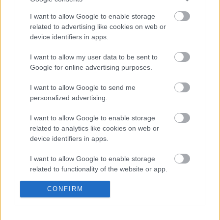
I want to allow Google to enable storage
12.20 – 12.50 A Születésnap nyílt próba a
related to advertising like cookies on web or
Kamaraszínházban
device identifiers in apps.
I want to allow my user data to be sent to
Google for online advertising purposes.
A belépés díjtalan.
I want to allow Google to send me
personalized advertising.
I want to allow Google to enable storage
related to analytics like cookies on web or
device identifiers in apps.
I want to allow Google to enable storage
related to functionality of the website or app.
Ajánlott bejegyzések:
I want to allow Google to enable storage
CONFIRM
related to personalization.
Meghalt Böröndi Tamás
I want to allow Google to enable storage