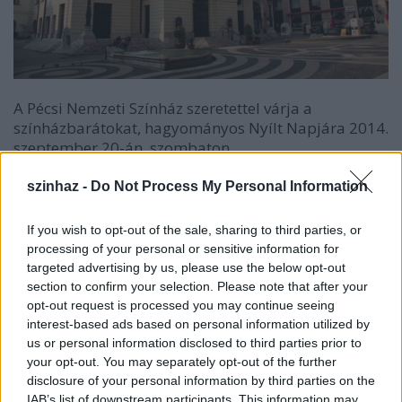
A Pécsi Nemzeti Színház szeretettel várja a
színházbarátokat, hagyományos Nyílt Napjára 2014.
szeptember 20-án, szombaton.
szinhaz -
Do Not Process My Personal Information
Az érdeklődők beleshetnek a kulisszák mögé,
If you wish to opt-out of the sale, sharing to third parties, or
megnézhetik hogyan zajlanak a legújabb előadások
processing of your personal or sensitive information for
próbái, milyen instrukciókat adnak a rendezők, és a
targeted advertising by us, please use the below opt-out
művészek hogy hajtják végre azokat.
section to confirm your selection. Please note that after your
opt-out request is processed you may continue seeing
interest-based ads based on personal information utilized by
us or personal information disclosed to third parties prior to
A Nagyszínházban a Szentivánéji álom című vígjáték
your opt-out. You may separately opt-out of the further
próbája zajlik, Horgas Ádám rendező vezetésével, és
disclosure of your personal information by third parties on the
a Pécsi Balett enged bepillantást a Carmen című
IAB’s list of downstream participants. This information may