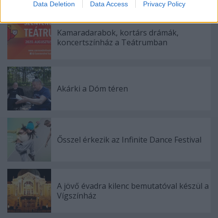
Data Deletion
Data Access
Privacy Policy
related to security, including authentication
functionality and fraud prevention, and other
user protection.
Kamaradarabok, kortárs drámák,
koncertszínház a Teátrumban
Akárki a Dóm téren
Ősszel érkezik az Infinite Dance Festival
A jövő évadra kilenc bemutatóval készül a
Vígszínház