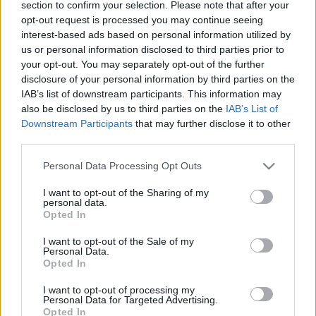
section to confirm your selection. Please note that after your
opt-out request is processed you may continue seeing
interest-based ads based on personal information utilized by
us or personal information disclosed to third parties prior to
your opt-out. You may separately opt-out of the further
disclosure of your personal information by third parties on the
IAB’s list of downstream participants. This information may
also be disclosed by us to third parties on the
IAB’s List of
Downstream Participants
that may further disclose it to other
third parties.
A kedden és szerdán tartott elődöntőkre hatvankét
fiatal énekest, köztük kilenc magyart vártak, az
Please note that this website/app uses one or more Google
Personal Data Processing Opt Outs
énekesek erre az alkalomra egy Liszt-dallal, valamint
services and may gather and store information including but
két különböző karakterű áriával készültek. A
not limited to your visit or usage behaviour. You may click to
I want to opt-out of the Sharing of my
personal data.
szombat esti döntőn a legjobbak három áriát adnak
grant or deny consent to Google and its third-party tags to
Opted In
elő a Medveczky Ádám vezényelte MÁV
use your data for below specified purposes in below Google
Szimfonikusok kíséretével a Zeneakadémia
consent section.
I want to opt-out of the Sale of my
nagytermében. A zsűri a döntő végén eredményt
Personal Data.
Opted In
hirdet, és a díjakat is ekkor adják át.
I want to opt-out of processing my
Personal Data for Targeted Advertising.
Opted In