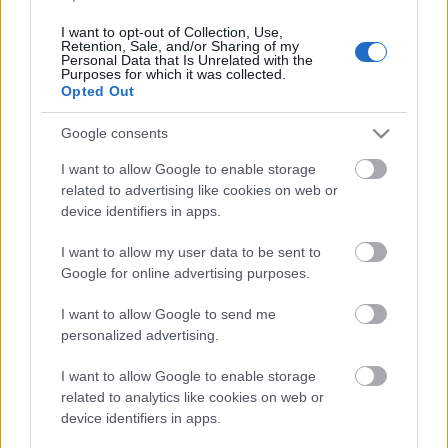
A versenyt vasárnap este gálahangverseny zárja a
I want to opt-out of Collection, Use,
Magyar Állami Operaházban a díjazottak
Retention, Sale, and/or Sharing of my
részvételével.
Personal Data that Is Unrelated with the
Purposes for which it was collected.
Opted Out
Google consents
Az I. Nemzetközi Marton Éva Énekverseny a
Zeneakadémia első saját rendezésű nagyszabású
I want to allow Google to enable storage
nemzetközi zenei versenye. Az indulók közül a
related to advertising like cookies on web or
legtöbben Ukrajnából, Oroszországból, Romániából,
device identifiers in apps.
Lengyelországból és a Távol-Keletről (Dél-Korea,
Kína és Japán) érkeztek, de jelentkeztek Nyugat-
I want to allow my user data to be sent to
Európából (Svájc, Dánia, Belgium, Nagy-Britannia,
Google for online advertising purposes.
Portugália, Spanyolország, Franciaország,
I want to allow Google to send me
Olaszország), valamint Argentínából és a Fülöp-
personalized advertising.
szigetekről is.
I want to allow Google to enable storage
related to analytics like cookies on web or
device identifiers in apps.
A versenyről további információk a