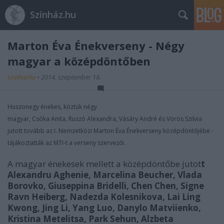
Színház.hu
Marton Éva Énekverseny - Négy
magyar a középdöntőben
szinhazhu
•
2014. szeptember 18.
Huszonegy énekes, köztük négy
magyar, Csóka Anita, Ruszó Alexandra, Vásáry André és Vörös Szilvia
jutott tovább az I. Nemzetközi Marton Éva Énekverseny középdöntőjébe -
tájákoztatták az MTI-t a verseny szervezői.
A magyar énekesek mellett a középdöntőbe jutot
t
Alexandru Aghenie, Marcelina Beucher, Vlada
Borovko, Giuseppina Bridelli, Chen Chen, Signe
Ravn Heiberg, Nadezda Kolesnikova, Lai Ling
Kwong, Jing Li, Yang Luo, Danylo Matviienko,
Kristina Metelitsa, Park Sehun, Alzbeta