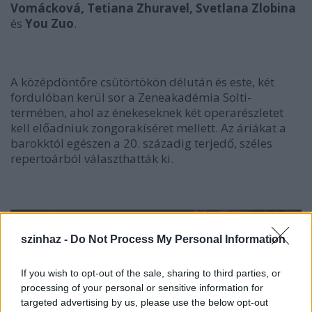
Vomácková, Tetiana Zhuravel, Svetlana Zlobina
és
You Zuo
.
A középdöntőre csütörtökön délután és este, két
fordulóban kerül sor a Zeneakadémia Solti-
termében, ahol az énekeseknek két operarészletet
kell előadniuk zongorakíséret mellett. Az áriákat a
barokktól egészen a 20. századig terjedő, széles
repertoárból választhatták ki.
szinhaz -
Do Not Process My Personal Information
If you wish to opt-out of the sale, sharing to third parties, or
processing of your personal or sensitive information for
targeted advertising by us, please use the below opt-out