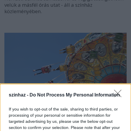
velük a másfél órás utat - áll a színház
közleményében.
szinhaz -
Do Not Process My Personal Information
If you wish to opt-out of the sale, sharing to third parties, or
processing of your personal or sensitive information for
targeted advertising by us, please use the below opt-out
section to confirm your selection. Please note that after your
Mint írják, a Nemzeti Színház idei évadának egyik