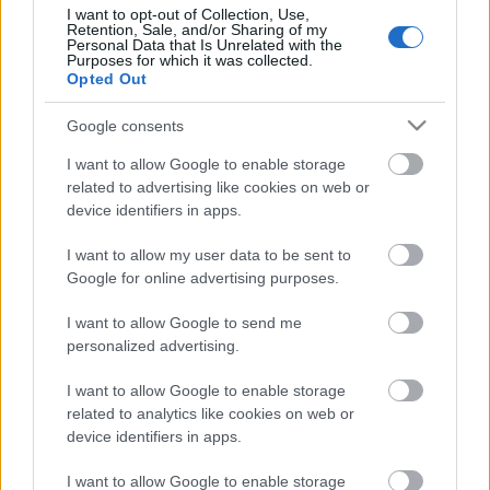
I want to opt-out of Collection, Use,
Villámrandira is várják a látogatókat két új
Retention, Sale, and/or Sharing of my
Personal Data that Is Unrelated with the
előadásuk, az Operett és a Szentivánéji álom
Purposes for which it was collected.
szereplőivel. Nyílt próbát tart Vidnyánszky Attila
Opted Out
Molnár Ferenc Fehér felhő című művéből és a nézők
betekinthetnek az őszi gyerekelőadás, az Egerek
Google consents
próbájába is. Bábszínház, kézműves programok,
I want to allow Google to enable storage
rajzverseny is várja a gyerekeket a nyílt napon.
related to advertising like cookies on web or
device identifiers in apps.
A Színházak éjszakája és a nyílt nap programjai
I want to allow my user data to be sent to
közben az elmúlt napokban elhunyt két neves
Google for online advertising purposes.
színművészre, a nemzet színészeire, Avar Istvánra és
Sztankay Istvánra is emlékezhetnek a nézők.
I want to allow Google to send me
Sztankay István és Avar István
fényképét az
personalized advertising.
előcsarnokban helyezik el, itt róhatják le
kegyeletüket a nemzeti színészeinek tisztelői. egy-
I want to allow Google to enable storage
egy szál virággal.
related to analytics like cookies on web or
device identifiers in apps.
I want to allow Google to enable storage