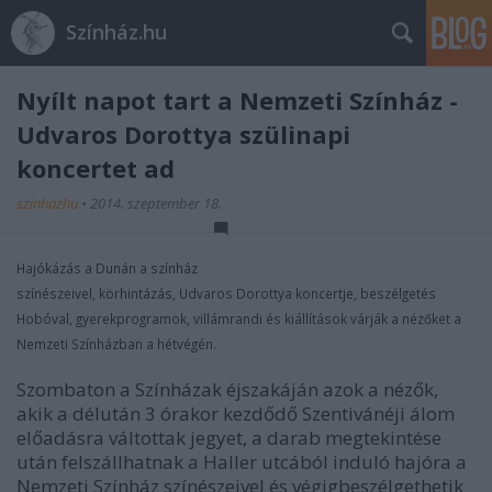
Színház.hu
Nyílt napot tart a Nemzeti Színház -
Udvaros Dorottya szülinapi
koncertet ad
szinhazhu
•
2014. szeptember 18.
Hajókázás a Dunán a színház
színészeivel, körhintázás, Udvaros Dorottya koncertje, beszélgetés
Hobóval, gyerekprogramok, villámrandi és kiállítások várják a nézőket a
Nemzeti Színházban a hétvégén.
Szombaton a Színházak éjszakáján azok a nézők,
akik a délután 3 órakor kezdődő Szentivánéji álom
előadásra váltottak jegyet, a darab megtekintése
után felszállhatnak a Haller utcából induló hajóra a
Nemzeti Színház színészeivel és végigbeszélgethetik