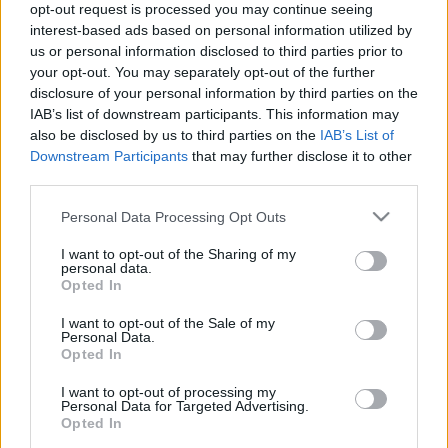
opt-out request is processed you may continue seeing
legfontosabb bemutatója lesz a Körhinta című
interest-based ads based on personal information utilized by
legendás film adaptációja, amelynek
us or personal information disclosed to third parties prior to
bevezetéseképpen ingyenes körhintázásra várják a
your opt-out. You may separately opt-out of the further
gyerekeket és felnőtteket a teátrum nyílt napján
disclosure of your personal information by third parties on the
vasárnap, amikor a magyar dráma napját is
IAB’s list of downstream participants. This information may
ünnepeljük.
also be disclosed by us to third parties on the
IAB’s List of
Downstream Participants
that may further disclose it to other
third parties.
A Nemzeti nyílt napján az idén 60 esztendős
Udvaros Dorottya
születésnapi koncerttel
Please note that this website/app uses one or more Google
Personal Data Processing Opt Outs
kedveskedik a nézőknek, amelyet este a Gobbi Hilda
services and may gather and store information including but
Színpadon tartják. Előtte Szirtes Edina Mókus a
not limited to your visit or usage behaviour. You may click to
I want to opt-out of the Sharing of my
personal data.
grant or deny consent to Google and its third-party tags to
Nemzeti színészeivel ad közös koncertet.
Opted In
use your data for below specified purposes in below Google
consent section.
I want to opt-out of the Sale of my
Personal Data.
Földes László Hobo beszélgetésre várja a nyílt napra
Opted In
látogatókat, az eseményen a színházban készülő
produkcióiról is szó lesz.
I want to opt-out of processing my
Personal Data for Targeted Advertising.
Opted In