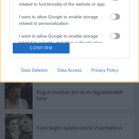
A teljes programot a Nemzeti honlapján
related to functionality of the website or app.
elérhetik.
I want to allow Google to enable storage
related to personalization.
I want to allow Google to enable storage
related to security, including authentication
CONFIRM
functionality and fraud prevention, and other
user protection.
Data Deletion
Data Access
Privacy Policy
Ajánlott bejegyzések:
Augusztusban jön az év legvidámabb
hete
Különleges találkozások Zsámbékon