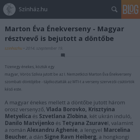
Színház.hu
Marton Éva Énekverseny - Magyar
résztvevő is bejutott a döntőbe
szinhazhu
•
2014. szeptember 19.
Tizenegy énekes, köztük egy
magyar, Vörös Szilvia jutott be az I. Nemzetközi Marton Éva Énekverseny
szombati döntőjébe - tájékoztatták az MTI-t a verseny szervezői csütörtök
késő este.
A magyar énekes mellett a döntőbe jutott három
orosz versenyző,
Vlada Borovko, Krisztyina
Metyelica
és
Szvetlana Zlobina
, két ukrán induló,
Danilo Matvijenko
és
Tetyana Zsurave
l, valamint
a román
Alexandru Aghenie
, a lengyel
Marcelina
Beucher
, a dán
Signe Ravn Heiberg
, a hongkongi