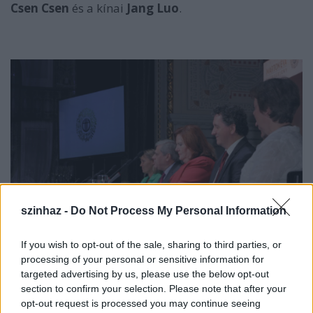
Csen Csen
és a kínai
Jang Luo
.
szinhaz -
Do Not Process My Personal Information
If you wish to opt-out of the sale, sharing to third parties, or
A szombat esti döntőn minden énekes általa
processing of your personal or sensitive information for
targeted advertising by us, please use the below opt-out
választott három áriát ad elő a
Medveczky Ádám
section to confirm your selection. Please note that after your
vezényelte MÁV Szimfonikusok kíséretével a
opt-out request is processed you may continue seeing
Zeneakadémia nagytermében. Az áriákat a