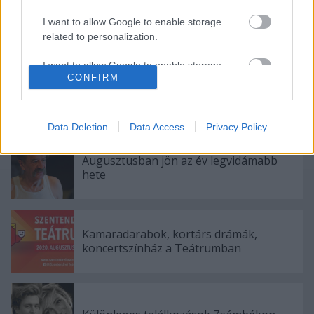
I want to allow Google to enable storage
related to personalization.
I want to allow Google to enable storage
CONFIRM
related to security, including authentication
functionality and fraud prevention, and other
user protection.
Ajánlott bejegyzések:
Data Deletion
Data Access
Privacy Policy
Augusztusban jön az év legvidámabb
hete
Kamaradarabok, kortárs drámák,
koncertszínház a Teátrumban