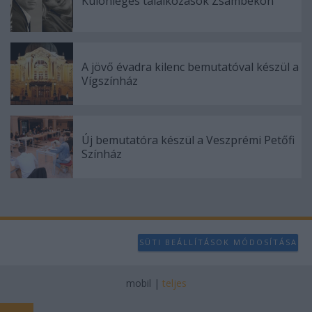
Különleges találkozások Zsámbékon
A jövő évadra kilenc bemutatóval készül a
Vígszínház
Új bemutatóra készül a Veszprémi Petőfi
Színház
SÜTI BEÁLLÍTÁSOK MÓDOSÍTÁSA
mobil
|
teljes