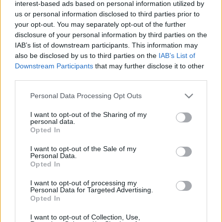
interest-based ads based on personal information utilized by
barokktól egészen a 20. századig terjedő, széles
us or personal information disclosed to third parties prior to
repertoárból választhatták ki. A zsűri a döntő végén
your opt-out. You may separately opt-out of the further
eredményt hirdet, és a díjakat is ekkor adják át. A
disclosure of your personal information by third parties on the
versenyt vasárnap este gálahangverseny zárja a
IAB’s list of downstream participants. This information may
Magyar Állami Operaházban a díjazottak
also be disclosed by us to third parties on the
IAB’s List of
fellépésével.
Downstream Participants
that may further disclose it to other
third parties.
A 21 énekes, köztük 4 magyar részvételével tartott
Please note that this website/app uses one or more Google
Personal Data Processing Opt Outs
középdöntőre csütörtökön délután és este, két
services and may gather and store information including but
fordulóban került sor a Zeneakadémia Solti-
not limited to your visit or usage behaviour. You may click to
I want to opt-out of the Sharing of my
personal data.
termében, ahol az énekeseknek két operarészletet
grant or deny consent to Google and its third-party tags to
Opted In
kellett előadniuk zongorakíséret mellett. A kedden és
use your data for below specified purposes in below Google
consent section.
szerdán tartott elődöntőkre 62 fiatal énekest, köztük
I want to opt-out of the Sale of my
Personal Data.
9 magyart vártak, az énekesek erre az alkalomra egy
Opted In
Liszt-dallal, valamint két különböző karakterű
áriával készültek.
I want to opt-out of processing my
Personal Data for Targeted Advertising.
Opted In
Az I. Nemzetközi Marton Éva Énekverseny a
I want to opt-out of Collection, Use,