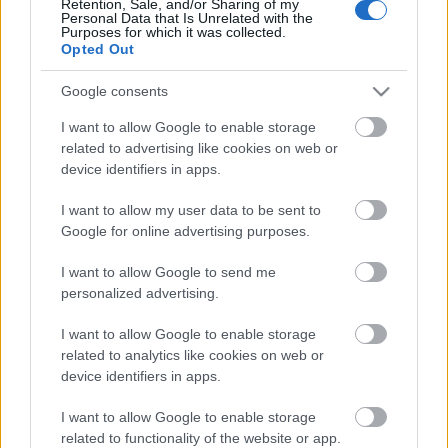
Zeneakadémia első saját rendezésű nagyszabású
Retention, Sale, and/or Sharing of my
Personal Data that Is Unrelated with the
nemzetközi zenei versenye. Az indulók közül a
Purposes for which it was collected.
legtöbben Ukrajnából, Oroszországból, Romániából,
Opted Out
Lengyelországból és a Távol-Keletről (Dél-Korea,
Kína és Japán) érkeztek, de jelentkeztek Nyugat-
Google consents
Európából (Svájc, Dánia, Belgium, Nagy-Britannia,
I want to allow Google to enable storage
Portugália, Spanyolország, Franciaország,
related to advertising like cookies on web or
Olaszország), valamint Argentínából és a Fülöp-
device identifiers in apps.
szigetekről is.
I want to allow my user data to be sent to
Google for online advertising purposes.
A szombat esti döntőre még lehet jegyeket vásárolni,
és a verseny honlapján (martoncompetition.hu) is
I want to allow Google to send me
élőben követhető lesz.
personalized advertising.
I want to allow Google to enable storage
related to analytics like cookies on web or
Forrás: MTI
device identifiers in apps.
I want to allow Google to enable storage
related to functionality of the website or app.