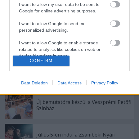
I want to allow my user data to be sent to
Google for online advertising purposes.
Ajánlott bejegyzések:
I want to allow Google to send me
personalized advertising.
Bányavirág 50 – Közönségtalálkozó és
jubileumi előadás
I want to allow Google to enable storage
related to analytics like cookies on web or
device identifiers in apps.
CONFIRM
Bartók dallamok jazz-zenekarral és
I want to allow Google to enable storage
tánccal
related to functionality of the website or app.
Data Deletion
Data Access
Privacy Policy
I want to allow Google to enable storage
related to personalization.
Új bemutatóra készül a Veszprémi Petőfi
I want to allow Google to enable storage
Színház
related to security, including authentication
functionality and fraud prevention, and other
user protection.
Július 5-én indul a Zsámbéki Nyári