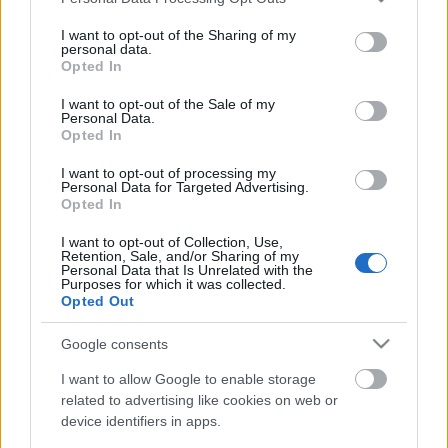
services and may gather and store information including but
not limited to your visit or usage behaviour. You may click to
I want to opt-out of the Sharing of my
personal data.
grant or deny consent to Google and its third-party tags to
Bob és Bobék Orchestra: Színész Bob különálló slam
Opted In
use your data for below specified purposes in below Google
est
consent section.
I want to opt-out of the Sale of my
Personal Data.
Időpont: 2014. szeptember 19.,19:00-20:30
Opted In
Helyszín: SzínházPONT, Bp. V., Szabad sajtó u. 5.
(Váci utca sarok)
I want to opt-out of processing my
Personal Data for Targeted Advertising.
Opted In
I want to opt-out of Collection, Use,
A SzínházPONT Színházak Éjszakája karszalaggal, vagy
Retention, Sale, and/or Sharing of my
Personal Data that Is Unrelated with the
a résztvevő teátrumok bármelyikébe szóló érvényes
Purposes for which it was collected.
színházjeggyel ingyenesen látogatható.
Opted Out
Google consents
I want to allow Google to enable storage
related to advertising like cookies on web or
device identifiers in apps.