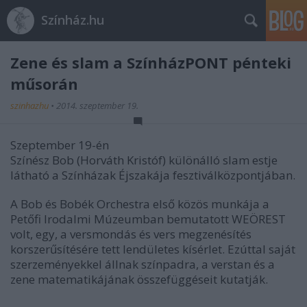
Színház.hu
Zene és slam a SzínházPONT pénteki
műsorán
szinhazhu
•
2014. szeptember 19.
Szeptember 19-én
Színész Bob (Horváth Kristóf) különálló slam estje
látható a Színházak Éjszakája fesztiválközpontjában.
A Bob és Bobék Orchestra első közös munkája a
Petőfi Irodalmi Múzeumban bemutatott WEÖREST
volt, egy, a versmondás és vers megzenésítés
korszerűsítésére tett lendületes kísérlet. Ezúttal saját
szerzeményekkel állnak színpadra, a verstan és a
zene matematikájának összefüggéseit kutatják.