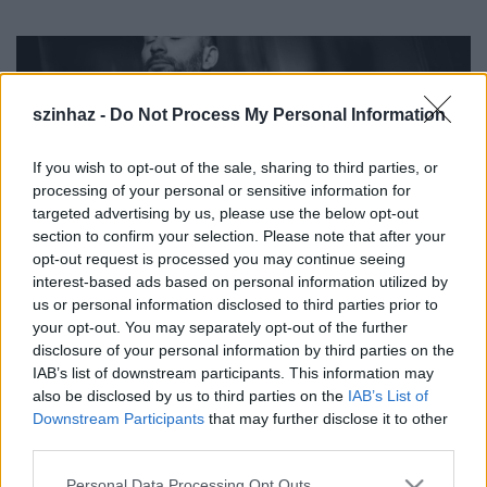
szinhaz -
Do Not Process My Personal Information
If you wish to opt-out of the sale, sharing to third parties, or
processing of your personal or sensitive information for
targeted advertising by us, please use the below opt-out
section to confirm your selection. Please note that after your
opt-out request is processed you may continue seeing
Fotó: vilaganyam.hu
interest-based ads based on personal information utilized by
us or personal information disclosed to third parties prior to
your opt-out. You may separately opt-out of the further
disclosure of your personal information by third parties on the
Közreműködők:
IAB’s list of downstream participants. This information may
also be disclosed by us to third parties on the
IAB’s List of
Horváth Kristóf “Színész Bob”, slammer
Downstream Participants
that may further disclose it to other
Eged Márton, basszusgitár
third parties.
Szarvas Dávid, beatbox, ütőhangszerek
Please note that this website/app uses one or more Google
Personal Data Processing Opt Outs