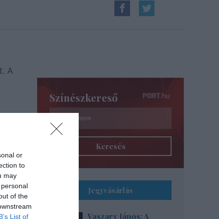
. A
Színészkereső
Keresés
sonal or
ection to
ou may
 personal
Jegyvásárlás
out of the
 downstream
Vaszary János: A
B’s List of