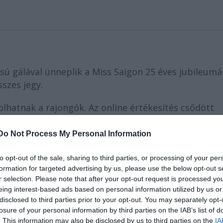
 gálával ünneplik a Miss Saigon 25 éves jubileumát
sszes jegy.
lhatnak a rajongók. Az online értékesítés csődött
gyet vehettek volna a nézők. 18 ezren érdeklődtek a
n 1700 ember fér el. A jubileumi esten régi és új
Do Not Process My Personal Information
az előadást a BBC2 rögzíti és szeptember 28-án tűzi
to opt-out of the sale, sharing to third parties, or processing of your per
formation for targeted advertising by us, please use the below opt-out s
r selection. Please note that after your opt-out request is processed y
eing interest-based ads based on personal information utilized by us or
disclosed to third parties prior to your opt-out. You may separately opt-
losure of your personal information by third parties on the IAB’s list of
. This information may also be disclosed by us to third parties on the
IA