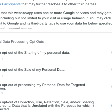
Participants
that may further disclose it to other third parties.
 that this website/app uses one or more Google services and may gath
including but not limited to your visit or usage behaviour. You may click 
 to Google and its third-party tags to use your data for below specifi
ogle consent section.
l Data Processing Opt Outs
o opt-out of the Sharing of my personal data.
In
o opt-out of the Sale of my Personal Data.
In
ada és Alistair Brammer
to opt-out of processing my Personal Data for Targeted
ing.
zort
Jon Jon Briones
alakítja, Kim szerepében
Eva
In
r
, Ellent pedig
Tamsin Carroll
játssza.
o opt-out of Collection, Use, Retention, Sale, and/or Sharing
ersonal Data that Is Unrelated with the Purposes for which it
Richard Maltby, Jr.
musicaljének alapja a vietnami
lected.