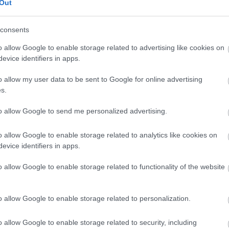
ben mutatták be. A darab az 1989-es premier óta
Out
díjat is különböző kategóriákban.
consents
o allow Google to enable storage related to advertising like cookies on
maradandó"
- írta a Sunday Times, s az újságírónak ig
evice identifiers in apps.
 ideje játszott zenés előadás között van a mai napig
o allow my user data to be sent to Google for online advertising
Forrás: Playbill.com, fotó: Broadwa
s.
to allow Google to send me personalized advertising.
o allow Google to enable storage related to analytics like cookies on
evice identifiers in apps.
o allow Google to enable storage related to functionality of the website
o allow Google to enable storage related to personalization.
o allow Google to enable storage related to security, including