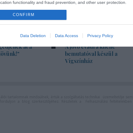
cation functionality and fraud prevention, and other user protection.
CONFIRM
Data Deletion
Data Access
Privacy Policy
gedjenek át a
A jövő évadra kilenc
jövünk!"
bemutatóval készül a
Vígszínház
lói tartalomnak minősülnek, értük a
szolgáltatás technikai
üzemeltetője sem
n forduljon a blog szerkesztőjéhez. Részletek a
Felhasználási feltételekben