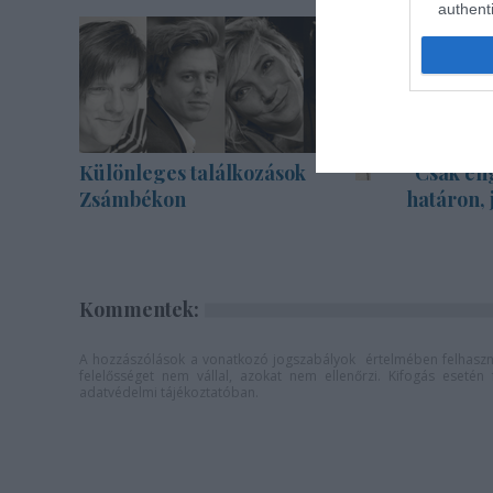
authenti
Különleges találkozások
"Csak en
Zsámbékon
határon, 
Kommentek:
A hozzászólások a
vonatkozó jogszabályok
értelmében felhaszná
felelősséget nem vállal, azokat nem ellenőrzi. Kifogás eseté
adatvédelmi tájékoztatóban
.