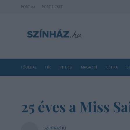
PORT
.hu
PORT TICKET
FŐOLDAL
HÍR
INTERJÚ
MAGAZIN
KRITIKA
S
25 éves a Miss Sa
szinhazhu