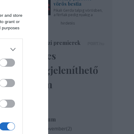
vörös bestia
Pikali Gerda talpig vörösben,
a férfiak pedig nyakig a
er and store
pácban - az Újszínházban!
to grant or
hirdetés
ed purposes
Színházi premierek
Nincs
megjeleníthető
elem
Archívum
2020 november
(
2
)