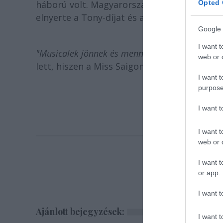
háború volt. Magyarországon először 1994-
Opted 
elnyerte a Tony-díjat és a Laurence Olivier-
Google 
I want t
"Musicalek jönnek és mennek, de ez a darab 
web or d
lett, hiszen a Miss Saigon a tíz leghosszabb
I want t
purpose
I want 
I want t
web or d
I want t
or app.
I want t
Ajánlott bejegyzések:
I want t