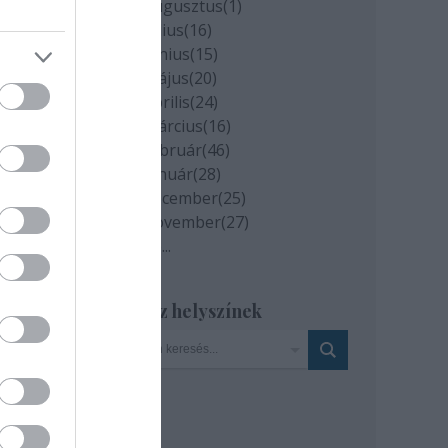
2020 augusztus
(
1
)
2020 július
(
16
)
2020 június
(
15
)
2020 május
(
20
)
2020 április
(
24
)
aza
2020 március
(
16
)
.
2020 február
(
46
)
2020 január
(
28
)
y.com
2019 december
(
25
)
2019 november
(
27
)
Tovább
...
Szinház helyszínek