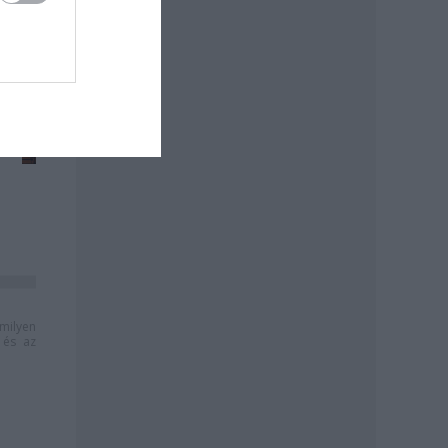
milyen
és az