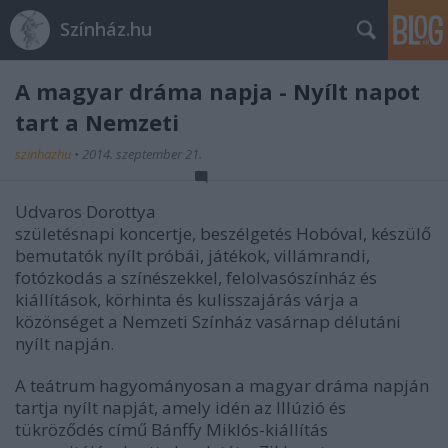
Színház.hu
A magyar dráma napja - Nyílt napot
tart a Nemzeti
szinhazhu
•
2014. szeptember 21.
Udvaros Dorottya
születésnapi koncertje, beszélgetés Hobóval, készülő
bemutatók nyílt próbái, játékok, villámrandi,
fotózkodás a színészekkel, felolvasószínház és
kiállítások, körhinta és kulisszajárás várja a
közönséget a Nemzeti Színház vasárnap délutáni
nyílt napján.
A teátrum hagyományosan a magyar dráma napján
tartja nyílt napját, amely idén az Illúzió és
tükröződés című Bánffy Miklós-kiállítás