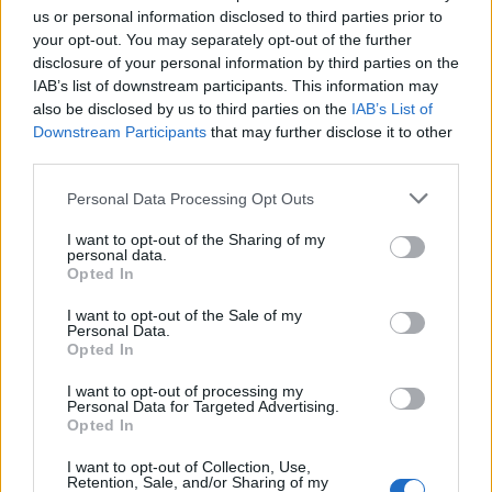
családi zenés produkció interaktív nyílt próbája.
us or personal information disclosed to third parties prior to
your opt-out. You may separately opt-out of the further
disclosure of your personal information by third parties on the
A három szeptemberi bemutatóhoz -
Szentivánéji
IAB’s list of downstream participants. This information may
álom, Operett
és
Fekete ég
-
A fehér felhő
- a színház
also be disclosed by us to third parties on the
IAB’s List of
nyílt jelmezes fotózást tart, amelyet a vendégek is
Downstream Participants
that may further disclose it to other
megtekinthetnek, akinek pedig a nap folyamán a
third parties.
legtöbb színésszel sikerül közös fotót készítenie és
feltöltenie a teátrum Facebook oldalára, az két
Please note that this website/app uses one or more Google
Personal Data Processing Opt Outs
jegyet kap az általa kiválasztott előadásra.
services and may gather and store information including but
not limited to your visit or usage behaviour. You may click to
I want to opt-out of the Sharing of my
personal data.
grant or deny consent to Google and its third-party tags to
Opted In
use your data for below specified purposes in below Google
A Nemzeti Színház idei évadának egyik legfontosabb
consent section.
bemutatója lesz a
Körhinta
című film adaptációja,
I want to opt-out of the Sale of my
Personal Data.
ennek bevezetéseként a színház ingyenes
Opted In
körhintázásra hívja a látogatókat. A gyerekeket
számos játék, plakátrajzolás, maszkkészítés,
I want to opt-out of processing my
Personal Data for Targeted Advertising.
Huzella Péter
verses, zenés előadása, Csernik
Opted In
Szende Lábita Bábszínháza és az Üsztürü zenekar
táncháza is várja.
I want to opt-out of Collection, Use,
Retention, Sale, and/or Sharing of my