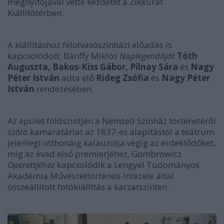
megnyitójával vette kezdetét a Zikkurat
Kiállítótérben.
A kiállításhoz felolvasószínházi előadás is
kapcsolódott; Bánffy Miklós
Naplegendáját
Tóth
Auguszta, Bakos-Kiss Gábor, Pilnay Sára
és
Nagy
Péter István
adta elő
Rideg Zsófia
és
Nagy Péter
István
rendezésében.
Az épület földszintjén a Nemzeti Színház történetéről
szóló kamaratárlat az 1837-es alapítástól a teátrum
jelenlegi otthonáig kalauzolja végig az érdeklődőket,
míg az évad első premierjéhez, Gombrowicz
Operettjéhez
kapcsolódik a Lengyel Tudományos
Akadémia Művészettörténeti Intézete által
összeállított fotókiállítás a karzatszinten.