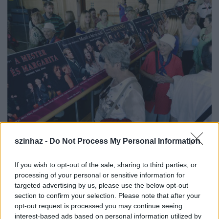
szinhaz -
Do Not Process My Personal Information
If you wish to opt-out of the sale, sharing to third parties, or
A nap folyamán a vendégek előzetes regisztráció
processing of your personal or sensitive information for
után vezetéses látogatásokon járhatják be az
targeted advertising by us, please use the below opt-out
épületet, betekinthetnek a
Fekete ég (háborús
section to confirm your selection. Please note that after your
előhang) - A fehér felhő
című előadás próbáiba, míg
opt-out request is processed you may continue seeing
elsősorban a gyerekeknek szól az
Egerek
című
interest-based ads based on personal information utilized by