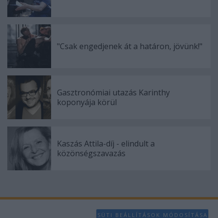
"Csak engedjenek át a határon, jövünk!"
Gasztronómiai utazás Karinthy
koponyája körül
Kaszás Attila-díj - elindult a
közönségszavazás
SÜTI BEÁLLÍTÁSOK MÓDOSÍTÁSA