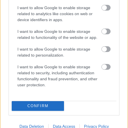
I want to allow Google to enable storage
related to analytics like cookies on web or
device identifiers in apps.
I want to allow Google to enable storage
related to functionality of the website or app.
FODOR TAMÁS - I. Erzsébet - Vádli Alkalmi Színházi
Társulás – Füge Produkció – Szkéné Színház
I want to allow Google to enable storage
related to personalization.
I want to allow Google to enable storage
related to security, including authentication
functionality and fraud prevention, and other
A legjobb női mellékszereplő:
user protection.
CONFIRM
Data Deletion
Data Access
Privacy Policy