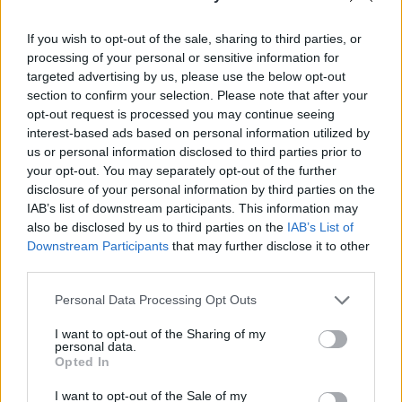
If you wish to opt-out of the sale, sharing to third parties, or
processing of your personal or sensitive information for
targeted advertising by us, please use the below opt-out
section to confirm your selection. Please note that after your
opt-out request is processed you may continue seeing
BORIBON ÉS ANNIPANNI - Budapest Bábszínház -
interest-based ads based on personal information utilized by
Ellinger Edina
us or personal information disclosed to third parties prior to
your opt-out. You may separately opt-out of the further
disclosure of your personal information by third parties on the
IAB’s list of downstream participants. This information may
also be disclosed by us to third parties on the
IAB’s List of
Downstream Participants
that may further disclose it to other
A legjobb női főszereplő:
third parties.
Please note that this website/app uses one or more Google
Personal Data Processing Opt Outs
services and may gather and store information including but
not limited to your visit or usage behaviour. You may click to
I want to opt-out of the Sharing of my
personal data.
grant or deny consent to Google and its third-party tags to
Opted In
use your data for below specified purposes in below Google
consent section.
I want to opt-out of the Sale of my