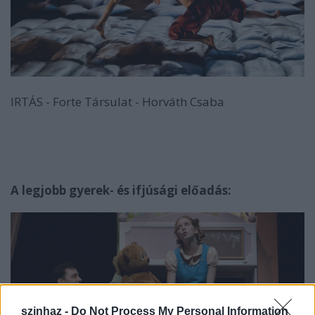
IRTÁS - Forte Társulat - Horváth Csaba
A legjobb gyerek- és ifjúsági előadás:
szinhaz -
Do Not Process My Personal Information