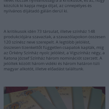
nevét hozzák nyilvánosságra a kritikusok, és az, hogy
közülük ki kapja mega díjat, az ünnepélyes és
nyilvános díjátadó gálán derül ki.
A kritikusok idén 73 társulat, illetve színház 148
produkciójára szavaztak, a szavazólapokon összesen
120 színész neve szerepelt. A legtöbb jelölést,
összesen tizenkettőt független csapatok kapták, míg
az Örkény Színház nyolc jelölést, a Vígszínház négy, a
Katona József Színház három nominációt szerzett. A
jelöltek között három vidéki és három határon túli
magyar alkotót, illetve előadást találtunk.