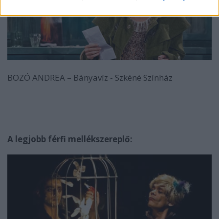
BOZÓ ANDREA – Bányavíz - Szkéné Színház
A legjobb férfi mellékszereplő
: