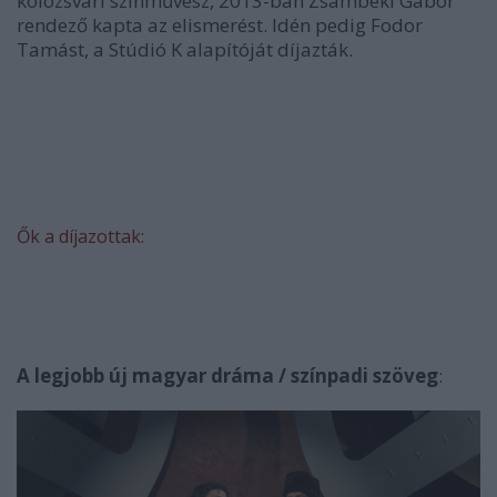
kolozsvári színművész, 2013-ban Zsámbéki Gábor
rendező kapta az elismerést. Idén pedig Fodor
Tamást, a Stúdió K alapítóját díjazták.
Ők a díjazottak:
A legjobb új magyar dráma / színpadi szöveg
: