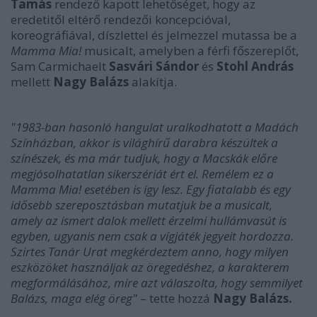
Tamás
rendező kapott lehetőséget, hogy az
eredetitől eltérő rendezői koncepcióval,
koreográfiával, díszlettel és jelmezzel mutassa be a
Mamma Mia!
musicalt, amelyben a férfi főszereplőt,
Sam Carmichaelt
Sasvári Sándor
és
Stohl András
mellett
Nagy Balázs
alakítja.
"1983-ban hasonló hangulat uralkodhatott a Madách
Színházban, akkor is világhírű darabra készültek a
színészek, és ma már tudjuk, hogy a Macskák előre
megjósolhatatlan sikerszériát ért el. Remélem ez a
Mamma Mia! esetében is így lesz. Egy fiatalabb és egy
idősebb szereposztásban mutatjuk be a musicalt,
amely az ismert dalok mellett érzelmi hullámvasút is
egyben, ugyanis nem csak a vígjáték jegyeit hordozza.
Szirtes Tanár Urat megkérdeztem anno, hogy milyen
eszközöket használjak az öregedéshez, a karakterem
megformálásához, mire azt válaszolta, hogy semmilyet
Balázs, maga elég öreg"
– tette hozzá
Nagy Balázs.