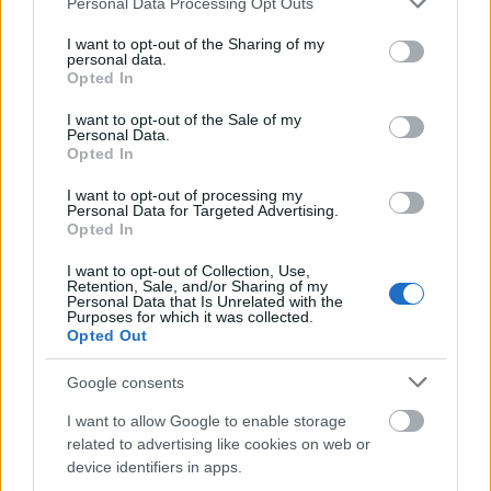
Personal Data Processing Opt Outs
services and may gather and store information including but
A Madách színházi magyar fordítása a 15. idegen
not limited to your visit or usage behaviour. You may click to
I want to opt-out of the Sharing of my
nyelvű
Mamma Mia!
szövegkönyv. A dalszövegekről a
personal data.
grant or deny consent to Google and its third-party tags to
Opted In
Sophie-t alakító
Simon Boglárka
elmondta: azt
use your data for below specified purposes in below Google
mesélték a szegedi előadás után, hogy csak pár
consent section.
I want to opt-out of the Sale of my
percig furcsa a magyar fordítás, utána már fel sem
Personal Data.
tűnik, hogy az ABBA dalok nem az eredeti nyelven
Opted In
hallhatók.
I want to opt-out of processing my
Personal Data for Targeted Advertising.
Opted In
"
Sophie karaktere egy nehéz szerep: mindent
megmutathatunk általa, kiválóan kell énekelni, játszani
I want to opt-out of Collection, Use,
Retention, Sale, and/or Sharing of my
és ráadásul végig táncolunk is. Sokan nem tudják, hogy
Personal Data that Is Unrelated with the
Purposes for which it was collected.
ABBA dalokat énekelni korántsem egyszerű. A sztorit is
Opted Out
nagyon szeretem, mindenki talál benne olyan részletet,
ami a saját sorsára jellemző. Amikor például a
Google consents
darabbéli anyukám felöltöztet az esküvőre, az nekem
minden este katarzis, újra átélem azt, ami velem is
I want to allow Google to enable storage
megtörtént a való életben"
– mesélte a színésznő.
related to advertising like cookies on web or
device identifiers in apps.