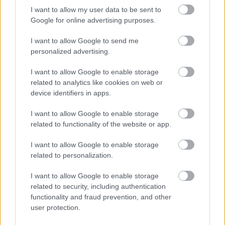
I want to allow my user data to be sent to
Google for online advertising purposes.
I want to allow Google to send me
personalized advertising.
I want to allow Google to enable storage
related to analytics like cookies on web or
device identifiers in apps.
I want to allow Google to enable storage
related to functionality of the website or app.
I want to allow Google to enable storage
related to personalization.
I want to allow Google to enable storage
related to security, including authentication
A Madách Színház 10 éve tárgyalt a darab
functionality and fraud prevention, and other
színrevitelének jogairól. Tavaly derült, ki, hogy
user protection.
megkapták a jogokat, és szinte azonnal castingot