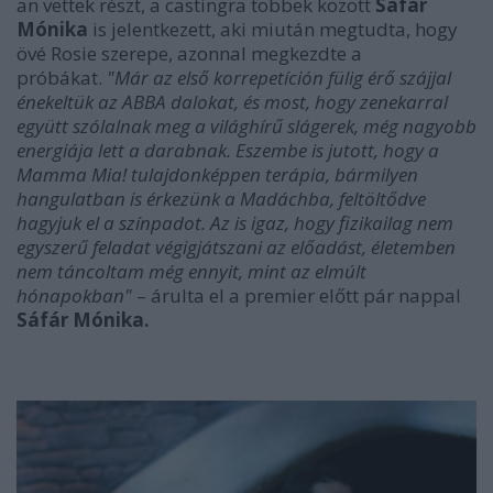
an vettek részt, a castingra többek között
Sáfár
Mónika
is jelentkezett, aki miután megtudta, hogy
övé Rosie szerepe, azonnal megkezdte a
próbákat.
"Már az első korrepetíción fülig érő szájjal
énekeltük az ABBA dalokat, és most, hogy zenekarral
együtt szólalnak meg a világhírű slágerek, még nagyobb
energiája lett a darabnak. Eszembe is jutott, hogy a
Mamma Mia! tulajdonképpen terápia, bármilyen
hangulatban is érkezünk a Madáchba, feltöltődve
hagyjuk el a színpadot. Az is igaz, hogy fizikailag nem
egyszerű feladat végigjátszani az előadást, életemben
nem táncoltam még ennyit, mint az elmúlt
hónapokban"
– árulta el a premier előtt pár nappal
Sáfár Mónika.