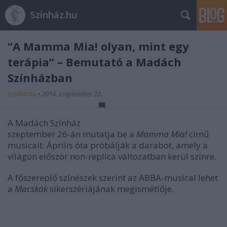
Színház.hu
“A Mamma Mia! olyan, mint egy
terápia” – Bemutató a Madách
Színházban
szinhazhu
•
2014. szeptember 22.
A Madách Színház
szeptember 26-án mutatja be a
Mamma Mia!
című
musicalt. Április óta próbálják a darabot, amely a
világon először non-replica változatban kerül színre.
A főszereplő színészek szerint az ABBA-musical lehet
a
Macskák
sikerszériájának megismétlője.