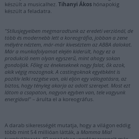
készült a musicalhez.
Tihanyi Ákos
hónapokig
készült a feladatra.
"Stílusjegyeiben megmaradtunk az eredeti verziónál, de
több és modernebb lett a koreográfia, jobban a zene
mélyére néztem, már-már kiveséztem az ABBA dalokat.
Már a munkafolyamat elején kiderült, hogy ez a
produkció nem olyan egyszerű, mint ahogy sokan
gondolják. Főleg az énekeseknek nagy falat, ők azok,
akik végig mozognak. A castingoknak egyébként is
pozitív lelki rezgése van, aki eljön egy válogatásra, az
biztos, hogy tényleg akarja az adott szerepet. Most ezt
látom a csapaton, nagyon egyben van, tele vagyunk
energiával"
– árulta el a koreográfus.
A darab sikerességét mutatja, hogy a világon eddig
több mint 54 millióan látták, a
Mamma Mia!
turnéváltozata 40 országban vendégszerepelt már,