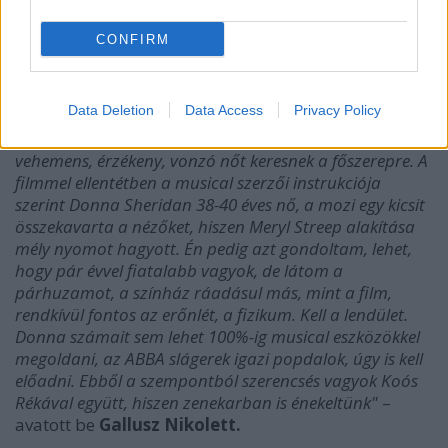
hirdettek. Donna Sheridan szerepét -
Kováts Kriszta
és
Koós Réka
mellett -
Gallusz Nikolett
kapta meg,
CONFIRM
aki úgy véli az első körben, azaz a bemutatóban
benne lenni örök élmény lesz mindenkinek.
Data Deletion
Data Access
Privacy Policy
"A castingra a kiírás úgy szólt, hogy dinamikus, egyéni,
vehemens, érzékeny, vonzó nőt keresnek a főszerepre. A
filmmel ellentétben a musical szerzői instrukciója
szerint Donna Sheridan 38-40 éves nő, a mozi egy kicsit
összekavarta a nézőket, hiszen Meryl Streep alakítása
mély nyomot hagyott. Én pedig azt gondoltam, lehet,
hogy pár évvel fiatalabb vagyok, de látom a
párhuzamot, a színház ráadásul más, mint a film,
rendkívül fontos az erőnlét, a fizikum. Kell a lendület.
Donna számait sem lehet 100%-ig musical eszközökkel
megoldani, az ABBA slágerek igazi popdalok, úgy is kell
előadni. Ebből a szempontból szerencsés vagyok Koós
Rékával együtt, hiszen zenekarban is énekeltünk"
–
avatott be
Gallusz Nikolett.