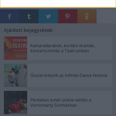
Ajánlott bejegyzések:
Kamaradarabok, kortárs drámák,
koncertszínház a Teátrumban
Ősszel érkezik az Infinite Dance Festival
Pénteken ismét online vetítés a
Vörösmarty Színházban