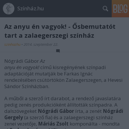
Színház.hu
Az anyu én vagyok! - Ősbemutatót
tart a zalaegerszegi színház
szinhazhu
•
2014. szeptember 22.
Nógrádi Gábor
Az
anyu én vagyok!
című kisregényének színpadi
adaptációját mutatják be Farkas Ignác
rendezésében csütörtökön Zalaegerszegen, a Hevesi
Sándor Színházban.
A műből a szerző írt darabot, a rendező javaslatára
pedig zenés produkcióként állították színpadra. A
dalszövegeket
Nógrádi Gábor
írta, a zenét
Nógrádi
Gergely
(a szerző fia) és a zalaegerszegi színház
zenei vezetője,
Máriás Zsolt
komponálta - mondta