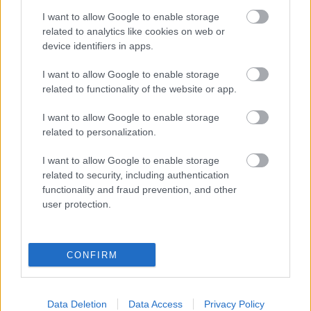
I want to allow Google to enable storage
related to analytics like cookies on web or
Mesi szerepében
Kováts Dórát
láthatja a közönség,
device identifiers in apps.
az anyát
Pap Lujza
alakítja. A többi szerepet
Andics
Tibor, Bellus Attila, Hertelendy Attila, Kovács
I want to allow Google to enable storage
Olga, Mester Edit, Zsíros Viktor, Mikita
related to functionality of the website or app.
Zsuzsanna Lilla, Lupaneszku Vivien, Farkas Gergő
és
György János
játssza.
I want to allow Google to enable storage
related to personalization.
A díszletet
Mészáros Tibor,
a jelmezeket
Szőke
I want to allow Google to enable storage
Julianna
tervezte, a dramaturg
Madák Zsuzsanna
,
related to security, including authentication
a koreográfus pedig
Stefán Gábor.
functionality and fraud prevention, and other
user protection.
Forrás: MTI
CONFIRM
Data Deletion
Data Access
Privacy Policy