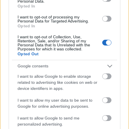
Personal Data.
Opted In
I want to opt-out of processing my
Personal Data for Targeted Advertising.
A szereplők egy metamorfózis történetét mesélik el.
Opted In
A gyermekektől a felnőttekig szinte valamennyi
I want to opt-out of Collection, Use,
ember fejében megfordult már a gondolat: mi lenne,
Retention, Sale, and/or Sharing of my
ha más bőrébe bújhatnának. A darabban a
Personal Data that Is Unrelated with the
Purposes for which it was collected.
nagypapa különleges vegyi találmányának
Opted Out
segítségével mindez valósággá válik: így Mesi, a tíz
és háromnegyed esztendős kislány - bár eredetileg
Google consents
focista szeretett volna lenni - egyetlen napra a saját
anyukájává változik.
I want to allow Google to enable storage
related to advertising like cookies on web or
device identifiers in apps.
Farkas Ignác
szerint az ifjúsági előadás legfőbb
I want to allow my user data to be sent to
mondanivalója megmutatni, hogy mennyire fontos
Google for online advertising purposes.
az egymás iránti tolerancia és az odafigyelés. A
gyermek így jobban megismeri az édesanyja életét,
I want to allow Google to send me
a szülők pedig jobban meg tudják érteni a
personalized advertising.
gyermekeiket.