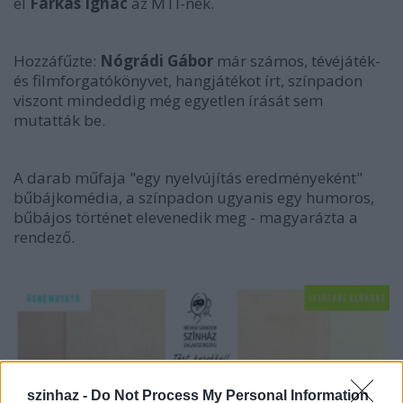
el
Farkas Ignác
az MTI-nek.
Hozzáfűzte:
Nógrádi Gábor
már számos, tévéjáték-
és filmforgatókönyvet, hangjátékot írt, színpadon
viszont mindeddig még egyetlen írását sem
mutatták be.
A darab műfaja "egy nyelvújítás eredményeként"
bűbájkomédia, a színpadon ugyanis egy humoros,
bűbájos történet elevenedik meg - magyarázta a
rendező.
szinhaz -
Do Not Process My Personal Information