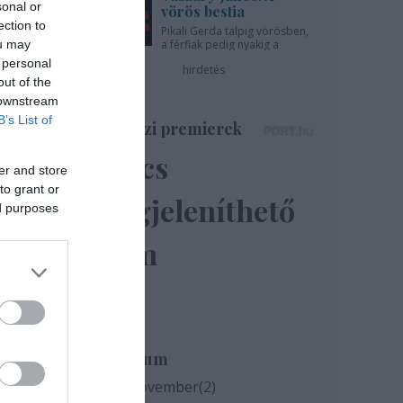
sonal or
vörös bestia
ection to
Pikali Gerda talpig vörösben,
ou may
a férfiak pedig nyakig a
pácban - az Újszínházban!
 personal
hirdetés
out of the
 downstream
B’s List of
Színházi premierek
Nincs
er and store
to grant or
megjeleníthető
ed purposes
elem
Archívum
2020 november
(
2
)