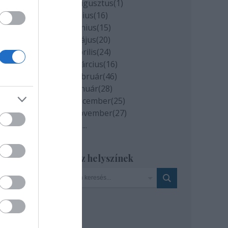
2020 augusztus
(
1
)
az
2020 július
(
16
)
2020 június
(
15
)
2020 május
(
20
)
tént
2020 április
(
24
)
2020 március
(
16
)
2020 február
(
46
)
2020 január
(
28
)
2019 december
(
25
)
st
2019 november
(
27
)
Tovább
...
Szinház helyszínek
 és
n