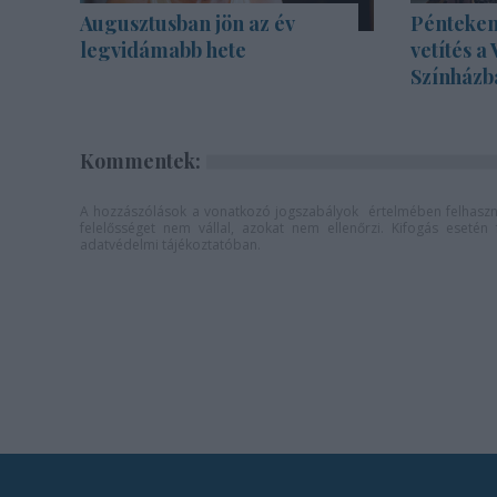
Augusztusban jön az év
Pénteken
legvidámabb hete
vetítés a
Színházb
Kommentek:
A hozzászólások a
vonatkozó jogszabályok
értelmében felhaszná
felelősséget nem vállal, azokat nem ellenőrzi. Kifogás eseté
adatvédelmi tájékoztatóban
.