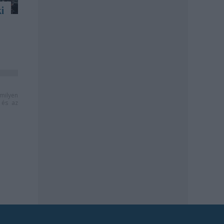
i
milyen
és az