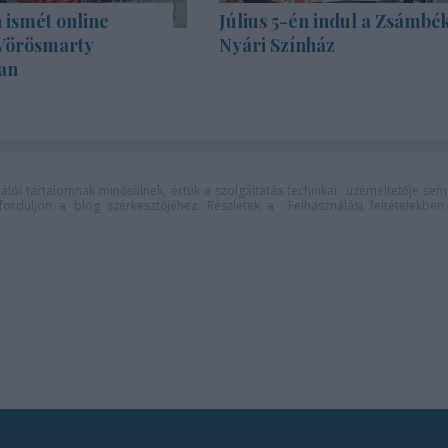
 ismét online
Július 5-én indul a Zsámbék
 Vörösmarty
Nyári Színház
an
lói tartalomnak minősülnek, értük a
szolgáltatás technikai
üzemeltetője sem
n forduljon a blog szerkesztőjéhez. Részletek a
Felhasználási feltételekben