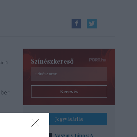
Színészkereső
 című
Keresés
óber
Jegyvásárlás
jót
Vaszary János: A