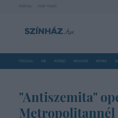
PORT
.hu
PORT TICKET
FŐOLDAL
HÍR
INTERJÚ
MAGAZIN
KRITIKA
S
"Antiszemita" op
Metropolitannél