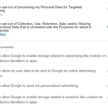
 áldozatok és a terroristák is megszólalnak, ami már 
to opt-out of processing my Personal Data for Targeted
a vita újult ki tavasszal, amikor az operaház
ing.
In
y zsidó szervezet már akkor megkérdőjelezte a mű
zás Elleni Liga (ADL) amerikai zsidó szervezettel tör
o opt-out of Collection, Use, Retention, Sale, and/or Sharing
ersonal Data that Is Unrelated with the Purposes for which it
i az előadás november 15-re meghirdetett élő
lected.
Out
consents
t heti próbán hangsúlyozta, hogy a mű a terrorizmu
o allow Google to enable storage related to advertising like cookies on
nt például Verdi - Shakespeare drámáján alapuló -
evice identifiers in apps.
z embereknek, hogy öljék meg feleségüket".
o allow my user data to be sent to Google for online advertising
s.
 interjúban leszögezte, hogy a mű nem antiszemita,
to allow Google to send me personalized advertising.
tt: az opera mély tisztelettel adózik Leon és Marily
 elítéli a brutális gyilkosságot.
o allow Google to enable storage related to analytics like cookies on
evice identifiers in apps.
című operájának bemutatójával nyitotta meg hétfő