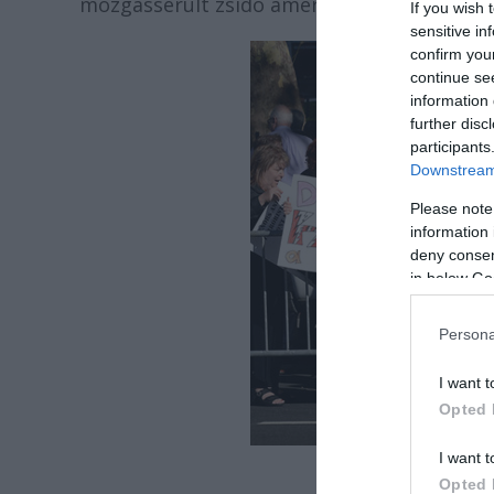
mozgássérült zsidó amerikai túszt, Leon Kl
If you wish 
sensitive in
confirm you
continue se
information 
further disc
participants
Downstream 
Please note
information 
deny consent
in below Go
Persona
I want t
Opted 
I want t
Opted 