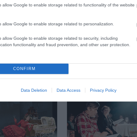
rokkal, mint
Josh Lucas, Rob Thomas vagy Vera W
o allow Google to enable storage related to functionality of the website
lte az opera szereplőit.
o allow Google to enable storage related to personalization.
o allow Google to enable storage related to security, including
cation functionality and fraud prevention, and other user protection.
CONFIRM
Data Deletion
Data Access
Privacy Policy