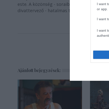
este. A közönség - soraiban olyan világsztá
I want t
or app.
divattervező - hatalmas tapsviharral ünnepe
I want t
I want t
authenti
Ajánlott bejegyzések: