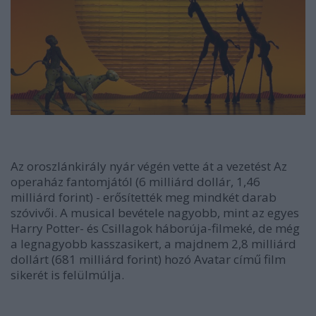
Az oroszlánkirály nyár végén vette át a vezetést Az
operaház fantomjától (6 milliárd dollár, 1,46
milliárd forint) - erősítették meg mindkét darab
szóvivői. A musical bevétele nagyobb, mint az egyes
Harry Potter- és Csillagok háborúja-filmeké, de még
a legnagyobb kasszasikert, a majdnem 2,8 milliárd
dollárt (681 milliárd forint) hozó Avatar című film
sikerét is felülmúlja.