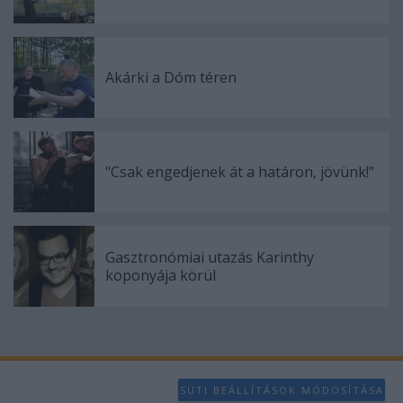
Akárki a Dóm téren
"Csak engedjenek át a határon, jövünk!"
Gasztronómiai utazás Karinthy
koponyája körül
SÜTI BEÁLLÍTÁSOK MÓDOSÍTÁSA