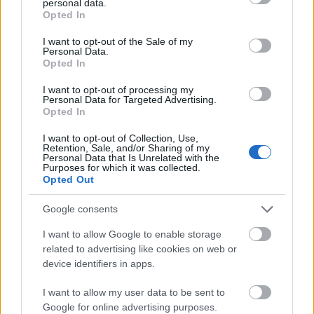
personal data.
világon: játsszák többek közt New Yorkban,
grant or deny consent to Google and its third-party tags to
Opted In
Hamburgban, Németországban, egy társulat Észak-
use your data for below specified purposes in below Google
Amerikában turnézik vele.
consent section.
I want to opt-out of the Sale of my
Personal Data.
Opted In
I want to opt-out of processing my
A Disney stúdió 1994-ben mutatta be a filmet
Elton
Personal Data for Targeted Advertising.
John
és
Tim Rice
zenéjével, közte a Can You Feel the
Opted In
Love Tonight című betétdallal, amely Oscar-díjat
I want to opt-out of Collection, Use,
nyert.
Retention, Sale, and/or Sharing of my
Personal Data that Is Unrelated with the
Purposes for which it was collected.
Opted Out
Google consents
I want to allow Google to enable storage
related to advertising like cookies on web or
device identifiers in apps.
I want to allow my user data to be sent to
Google for online advertising purposes.