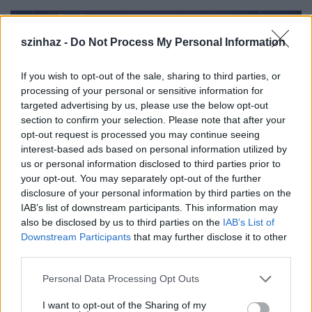
szinhaz -
Do Not Process My Personal Information
If you wish to opt-out of the sale, sharing to third parties, or
processing of your personal or sensitive information for
targeted advertising by us, please use the below opt-out
section to confirm your selection. Please note that after your
opt-out request is processed you may continue seeing
interest-based ads based on personal information utilized by
us or personal information disclosed to third parties prior to
your opt-out. You may separately opt-out of the further
disclosure of your personal information by third parties on the
IAB’s list of downstream participants. This information may
also be disclosed by us to third parties on the
IAB’s List of
Downstream Participants
that may further disclose it to other
Az összeget csak a jegyeladásokból számították,
third parties.
nem vették figyelembe a poszterek, CD-k, a darabbal
kapcsolatos egyéb tárgyak után járó pénzeket,
Please note that this website/app uses one or more Google
Personal Data Processing Opt Outs
valamint a film bevételét, illetve a licenszdíjakat sem.
services and may gather and store information including but
Az oroszlánkirálynak jelenleg tíz feldolgozása fut a
not limited to your visit or usage behaviour. You may click to
I want to opt-out of the Sharing of my