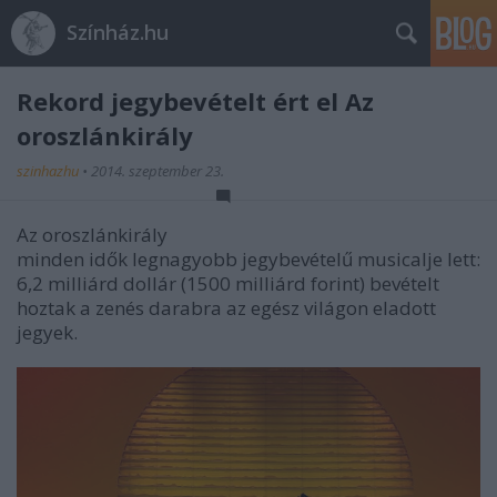
Színház.hu
Rekord jegybevételt ért el Az
oroszlánkirály
szinhazhu
•
2014. szeptember 23.
Az oroszlánkirály
minden idők legnagyobb jegybevételű musicalje lett:
6,2 milliárd dollár (1500 milliárd forint) bevételt
hoztak a zenés darabra az egész világon eladott
jegyek.