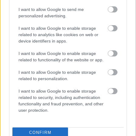
I want to allow Google to send me
personalized advertising.
I want to allow Google to enable storage
related to analytics like cookies on web or
device identifiers in apps.
I want to allow Google to enable storage
related to functionality of the website or app.
I want to allow Google to enable storage
Musical formájában 1997-ben mutatkozott be a
related to personalization.
történet, amelyhez
Julie Taymor
rendező és tervező
I want to allow Google to enable storage
álmodta meg az emlékezetes jelmezeket, bábokat és
related to security, including authentication
a díszletet. Hosszú ideje tartó sikerét filmes
functionality and fraud prevention, and other
előzményének, közérthető, családbarát történetének
user protection.
tulajdonítják.
CONFIRM