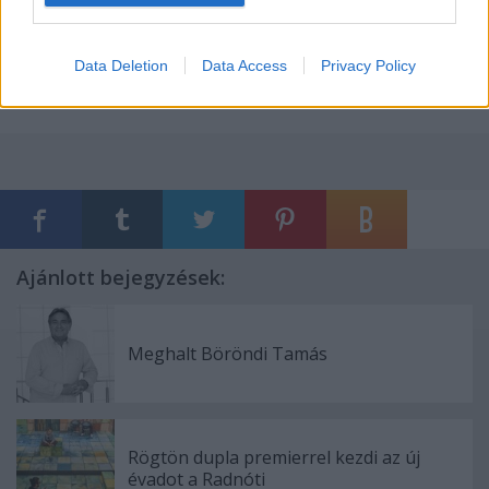
Forrás: MTI
Data Deletion
Data Access
Privacy Policy
Ajánlott bejegyzések:
Meghalt Böröndi Tamás
Rögtön dupla premierrel kezdi az új
évadot a Radnóti